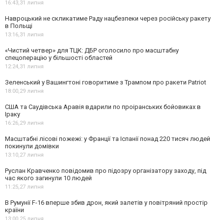
16:43,
31 липня
Навроцький не скликатиме Раду нацбезпеки через російську ракету
в Польщі
13:16,
31 липня
«Чистий четвер» для ТЦК: ДБР оголосило про масштабну
спецоперацію у більшості областей
12:24,
31 липня
Зеленський у Вашингтоні говоритиме з Трампом про ракети Patriot
18:00,
29 липня
США та Саудівська Аравія вдарили по проіранських бойовиках в
Іраку
16:26,
29 липня
Масштабні лісові пожежі: у Франції та Іспанії понад 220 тисяч людей
покинули домівки
13:10,
27 липня
Руслан Кравченко повідомив про підозру організатору заходу, під
час якого загинули 10 людей
11:25,
27 липня
В Румунії F-16 вперше збив дрон, який залетів у повітряний простір
країни
13:00,
25 липня