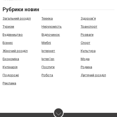
Рубрики новин
Загальний розділ
Техніка
Здоров'я
Туризм
Нерухомість
Транспорт
Будівництво
Відпочинок
Розваги
Бізнес
Меблі
Спорт
Жіночий розділ
Інтернет
Культура
Економіка
Інтер'єр
Мода
Кулінарія
Послуги
Родина
Подорожі
Робота
Дитячий розділ
Реклама