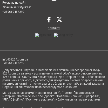
Реклама на сайті
Франшиза "CitySites"
+380660487299
Контакти
info@6264.com.ua
+380660487299
Допускається цитування матеріалів без отримання попередньої згоди
6264.com.ua за умови розміщення в тексті обов'язкового посилання на
6264.com.ua - Сайт міста Краматорська. Для інтернет-видань обов'язкове
розміщення прямого, відкритого для пошукових систем гіперпосилання
на цитовані статті не нижче другого абзацу в тексті або в якості джерела.
Порушення виняткових прав переслідується Законом.
Матеріали з плашками "Новини компаній", "Промо", "Партнерський
матеріал", "Партнерський спецпроєкт", "Політичні новини", "Пресреліз",
"PR", "Офіційно", "Політична реклама" публікуються на правах реклами.