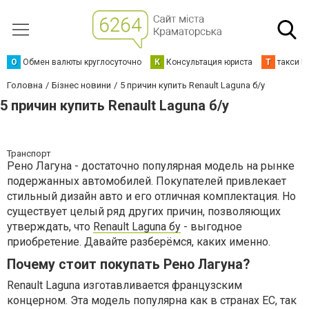
О
Обмен валюты круглосуточно
К
Консультация юриста
Т
такси К
Головна
Бізнес новини
5 причин купить Renault Laguna б/у
5 причин купить Renault Laguna б/у
Транспорт
Рено Лагуна - достаточно популярная модель на рынке
подержанных автомобилей. Покупателей привлекает
стильный дизайн авто и его отличная комплектация. Но
существует целый ряд других причин, позволяющих
утверждать, что
Renault Laguna бу
- выгодное
приобретение. Давайте разберёмся, каких именно.
Почему стоит покупать Рено Лагуна?
Renault Laguna изготавливается французским
концерном. Эта модель популярна как в странах ЕС, так