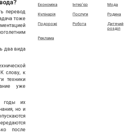
евода?
Економіка
Інтер'єр
Мода
ть перевод
Кулінарія
Послуги
Родина
адача тоже
Подорожі
Робота
Дитячий
ументацией
розділ
ноголетним
Реклама
ть два вида
ехнической
К слову, к
и техники
вание уже
а годы их
ания, но и
опускаются
 передаются
ько после