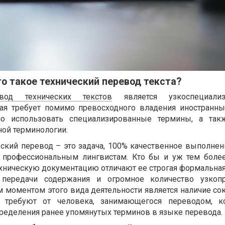
о такое технический перевод текста?
евод технических текстов
является узкоспециализ
рая требует помимо превосходного владения иностранн
о использовать специализированные термины, а так
ной терминологии.
ский перевод – это задача, 100% качественное выполнен
 профессиональным лингвистам. Кто бы и уж тем боле
ехническую документацию отличают ее строгая формальная
передачи содержания и огромное количество узкоп
м моментом этого вида деятельности является наличие со
е требуют от человека, занимающегося переводом, ко
пределения ранее упомянутых терминов в языке перевода.