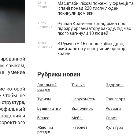
13:10,
Масштабні лісові пожежі: у Франції та
27 липня
Іспанії понад 220 тисяч людей
покинули домівки
11:25,
Руслан Кравченко повідомив про
27 липня
підозру організатору заходу, під час
якого загинули 10 людей
13:00,
В Румунії F-16 вперше збив дрон,
25 липня
який залетів у повітряний простір
країни
ированной
ым языком,
же умение
Рубрики новин
Загальний
Техніка
Здоров'я
ие которой
розділ
е чтобы не
Туризм
Нерухомість
Транспорт
 структура,
рофильный
Будівництво
Відпочинок
Розваги
кращений и
Бізнес
Меблі
Спорт
рректного
Жіночий
Інтернет
Культура
розділ