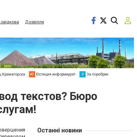
овідкова
Дозвілля
ц Краматорска
Ю
Юстиция информирует
З
За поребрик
вод текстов? Бюро
слугам!
Останні новини
совершения
 переводом