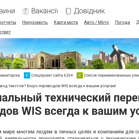
вини
Вакансії
Довідник
оотчеты
Нерухомість
Карта міста
Авто / Мото
Погода
Д
 ответ
раматорска
С
Спецпроект сайта 6264
С
Список переименованных ули
вод текстов? Бюро переводов WIS всегда к вашим услугам!
альный технический пере
дов WIS всегда к вашим у
м мире многим людям в личных целях и компаниям для 
й деятельности приходится сталкиваться с техническим