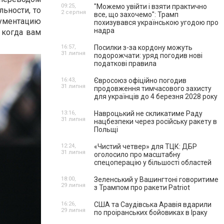
09:25,
"Можемо увійти і взяти практично
льности, то
2 серпня
все, що захочемо": Трамп
кументацию
похизувався українською угодою про
надра
 когда вам
16:57,
Посилки з-за кордону можуть
31 липня
подорожчати: уряд погодив нові
податкові правила
16:43,
Євросоюз офіційно погодив
31 липня
продовження тимчасового захисту
для українців до 4 березня 2028 року
13:16,
Навроцький не скликатиме Раду
31 липня
нацбезпеки через російську ракету в
Польщі
12:24,
«Чистий четвер» для ТЦК: ДБР
31 липня
оголосило про масштабну
спецоперацію у більшості областей
18:00,
Зеленський у Вашингтоні говоритиме
29 липня
з Трампом про ракети Patriot
16:26,
США та Саудівська Аравія вдарили
29 липня
по проіранських бойовиках в Іраку