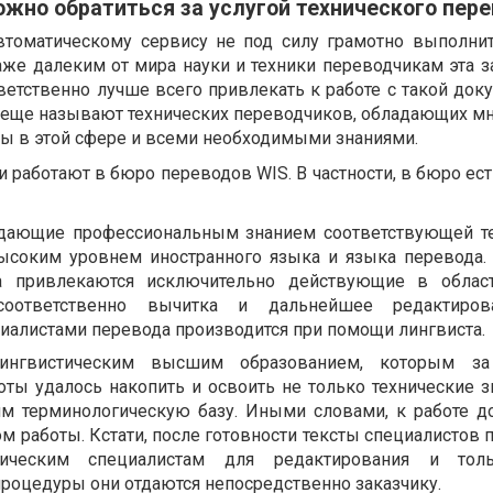
ожно обратиться за услугой технического пер
втоматическому сервису не под силу грамотно выполни
аже далеким от мира науки и техники переводчикам эта з
ветственно лучше всего привлекать к работе с такой док
х еще называют технических переводчиков, обладающих м
 в этой сфере и всеми необходимыми знаниями.
 работают в бюро переводов WIS. В частности, в бюро ес
адающие профессиональным знанием соответствующей т
высоким уровнем иностранного языка и языка перевода. 
а привлекаются исключительно действующие в област
соответственно вычитка и дальнейшее редактиро
иалистами перевода производится при помощи лингвиста.
ингвистическим высшим образованием, которым з
ты удалось накопить и освоить не только технические зн
м терминологическую базу. Иными словами, к работе д
ом работы. Кстати, после готовности тексты специалистов
ическим специалистам для редактирования и тол
роцедуры они отдаются непосредственно заказчику.