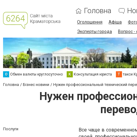
Головна
Но
Оголошення
Афіша
Фот
Эксперты города
Вопрос -
О
Обмен валюты круглосуточно
К
Консультация юриста
Т
такси К
Головна
Бізнес новини
Нужен профессиональный технический пере
Нужен профессион
перево
Послуги
Все чаще в современно
своей профессионально