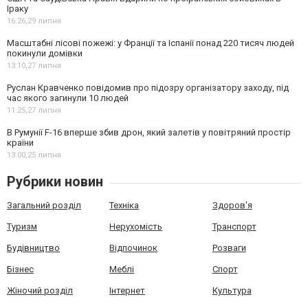
Іраку
16:26,
29 липня
Масштабні лісові пожежі: у Франції та Іспанії понад 220 тисяч людей
покинули домівки
13:10,
27 липня
Руслан Кравченко повідомив про підозру організатору заходу, під
час якого загинули 10 людей
11:25,
27 липня
В Румунії F-16 вперше збив дрон, який залетів у повітряний простір
країни
13:00,
25 липня
Рубрики новин
Загальний розділ
Техніка
Здоров'я
Туризм
Нерухомість
Транспорт
Будівництво
Відпочинок
Розваги
Бізнес
Меблі
Спорт
Жіночий розділ
Інтернет
Культура