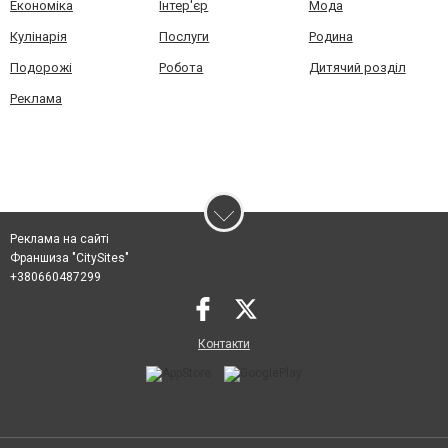
Економіка
Інтер'єр
Мода
Кулінарія
Послуги
Родина
Подорожі
Робота
Дитячий розділ
Реклама
Реклама на сайті
Франшиза "CitySites"
+380660487299
Контакти