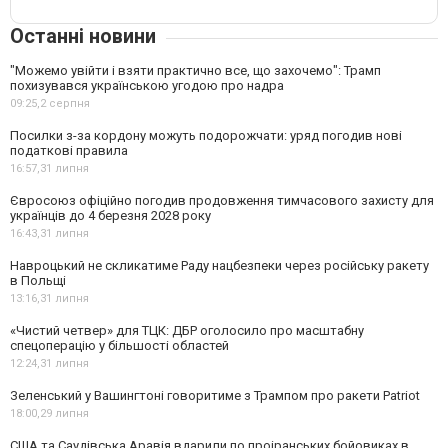
Останні новини
"Можемо увійти і взяти практично все, що захочемо": Трамп
похизувався українською угодою про надра
09:25,
2 серпня
Посилки з-за кордону можуть подорожчати: уряд погодив нові
податкові правила
16:57,
31 липня
Євросоюз офіційно погодив продовження тимчасового захисту для
українців до 4 березня 2028 року
16:43,
31 липня
Навроцький не скликатиме Раду нацбезпеки через російську ракету
в Польщі
13:16,
31 липня
«Чистий четвер» для ТЦК: ДБР оголосило про масштабну
спецоперацію у більшості областей
12:24,
31 липня
Зеленський у Вашингтоні говоритиме з Трампом про ракети Patriot
18:00,
29 липня
США та Саудівська Аравія вдарили по проіранських бойовиках в