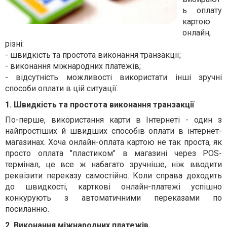
ь оплату
картою
онлайн,
різні:
- швидкість та простота виконання транзакції;
- виконання міжнародних платежів;
- відсутність можливості використати інші зручні
способи оплати в цій ситуації.
1. Швидкість та простота виконання транзакції
По-перше, використання карти в Інтернеті - один з
найпростіших
й
швидших способів оплати в інтернет-
магазинах. Хоча онлайн-оплата картою не так проста, як
просто оплата "пластиком" в магазині через POS-
термінал, це все ж набагато зручніше, ніж вводити
реквізити перек
азу
самостійно. Коли справа доходить
до швидкості, карткові онлайн-платежі успішно
конкурують з автоматичними перек
азами
по
посиланню.
2. Виконання міжнародних платежів