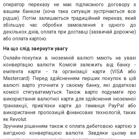
оператор перек
азу
не має підписаного договору з
в
ашим банком (хоча така ситуація зустрічається все
рідше). Потім залишається традиційний перек
аз
, який
збільшує час обробки замовлення з одного до
декількох днів, оплата при доставці (зазвичай дорожче)
або оплата картою.
На що слід звернути увагу
Онлайн-покупки в іноземній валюті мають на увазі
конвертацію валюти. Комісія залежить від банку -
емітента карти - та організації карти (
VISA
або
Mastercard
). Перед здійсненням перших покупок в цій
валюті варто уточнити у своєму банку, які додаткові
комісії стягуватимуться. Також варто подумати про
використання валютної карти для здійснення іноземної
транзакції, прив'язки карти до гаманця
PayPal
або
використання пропозицій фінансових технологій, таких
як
Revolut
.
Зручним рішенням також є оплата дебетовою картою з
вигідною конвертацією валюти. Завдяки цьому
в
и