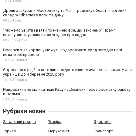
12:21,
4 серпня
Дрони атакували Московську та Ленінградську області: черговий
склад Wildberries у вогні та диму
08:25,
4 серпня
"Можемо увійти і взяти практично все, що захочемо": Трамп
похизувався українською угодою про надра
09:25,
2 серпня
Посилки з-за кордону можуть подорожчати: уряд погодив нові
податкові правила
16:57,
31 липня
Євросоюз офіційно погодив продовження тимчасового захисту для
українців до 4 березня 2028 року
16:43,
31 липня
Навроцький не скликатиме Раду нацбезпеки через російську ракету
в Польщі
13:16,
31 липня
Рубрики новин
Загальний розділ
Техніка
Здоров'я
Туризм
Нерухомість
Транспорт