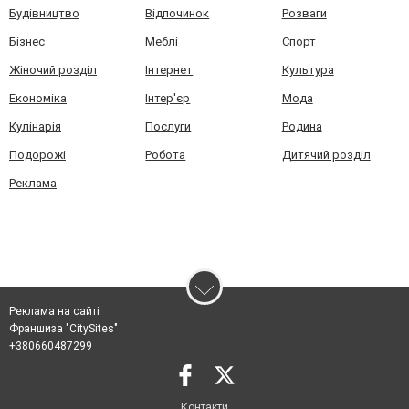
Будівництво
Відпочинок
Розваги
Бізнес
Меблі
Спорт
Жіночий розділ
Інтернет
Культура
Економіка
Інтер'єр
Мода
Кулінарія
Послуги
Родина
Подорожі
Робота
Дитячий розділ
Реклама
Реклама на сайті
Франшиза "CitySites"
+380660487299
Контакти