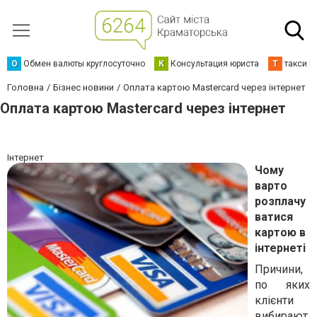
О
Обмен валюты круглосуточно
К
Консультация юриста
Т
такси К
Головна
Бізнес новини
Оплата картою Mastercard через інтернет
Оплата картою Mastercard через інтернет
Інтернет
Чому
варто
розплачу
ватися
картою в
інтернеті
Причини,
по яких
клієнти
вибирают