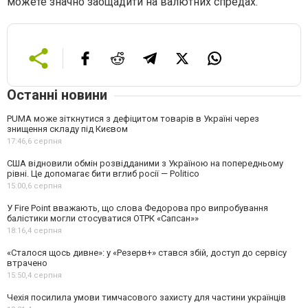
може
те
значно заощадити на валютних спредах.
Останні новини
PUMA може зіткнутися з дефіцитом товарів в Україні через
знищення складу під Києвом
17:46,
6 серпня
США відновили обмін розвідданими з Україною на попередньому
рівні. Це допомагає бити вглиб росії — Politico
15:00,
6 серпня
У Fire Point вважають, що слова Федорова про випробування
балістики могли стосуватися ОТРК «Сапсан»»
18:16,
4 серпня
«Сталося щось дивне»: у «Резерв+» стався збій, доступ до сервісу
втрачено
15:50,
4 серпня
Чехія посилила умови тимчасового захисту для частини українців