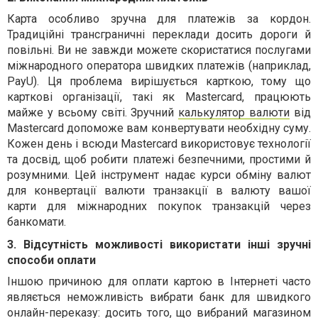
Карта особливо зручна для платежів за кордон.
Традиційні трансграничні переклади досить дороги
й
повільн
і.
В
и не завжди може
те
скористатися послугами
міжнародного оператора швидких платежів (наприклад,
PayU). Ця проблема вирішується карт
к
ою, тому що
карткові організації, такі як Mastercard, працюють
майже у всьому світі.
Зручний
калькулятор валюти
від
Mastercard
допоможе вам конвертувати необхідну суму.
Кожен день і всюди
Mastercard
використовує технології
та досвід, щоб робити платежі безпечними, простими й
розумними. Цей інструмент надає курси обміну валют
для конвертації валюти транзакції в валюту вашої
карти для міжнародних покупок транзакцій через
банкомати.
3. Відсутність можливості використати інші зручні
способи оплати
Іншою причиною для оплати картою в Інтернеті часто
являється неможливість вибрати банк для швидкого
онлайн-перек
азу
: досить того, що вибраний магазином