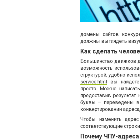
домены сайтов конкуре
должны выглядеть визуа
Как сделать челов
Большинство движков д
возможность использова
структурой, удобно исп
service.html
вы найдете 
просто. Можно написат
предоставив результат 
буквы — переведены в 
конвертировании адреса,
Чтобы изменить адре
соответствующие строки
Почему ЧПУ-адреса