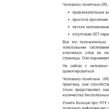
Человеко-понятные
URL
привлекательное в
простота прочтения
легкое запоминание
отсутствие
GET-пара
Все это положительно
поисковыми системами
ключевых слов из сем
страницы. Она поднимает
На сайтах с человек
ориентироваться.
Человеко-понятные
UR
практика, они способс
точно представляет, ка
количество бесполезных 
Узнать больше про ЧПУ а
полезную информацию п