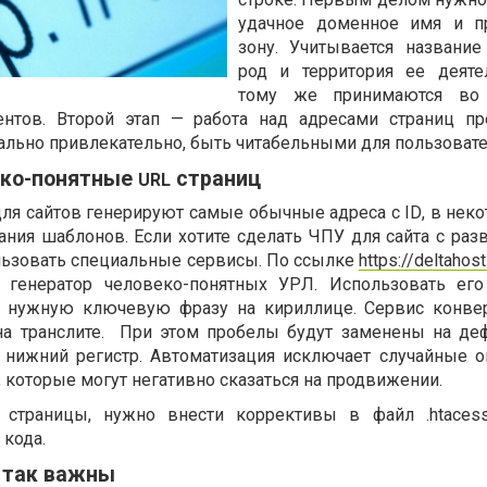
удачное доменное имя и п
зону. Учитывается название
род и территория ее деяте
тому же принимаются во
нтов. Второй этап — работа над адресами страниц пр
льно привлекательно, быть читабельными для пользовате
еко-понятные
страниц
URL
ля сайтов генерируют самые обычные адреса с
ID
, в нек
ния шаблонов. Если хотите сделать ЧПУ для сайта с раз
ользовать специальные сервисы. По ссылке
https://deltahost
генератор человеко-понятных УРЛ. Использовать его
ь нужную ключевую фразу на кириллице. Сервис конвер
на транслите.
При этом пробелы будут заменены на де
нижний регистр. Автоматизация исключает случайные 
 которые могут негативно сказаться на продвижении.
с страницы, нужно внести коррективы в файл
.htace
 кода.
 так важны