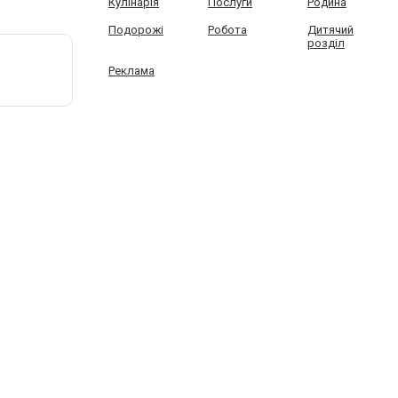
Кулінарія
Послуги
Родина
Подорожі
Робота
Дитячий
розділ
Реклама