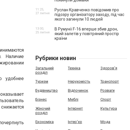
покинули домівки
11:25,
Руслан Кравченко повідомив про
27 липня
підозру організатору заходу, під час
якого загинули 10 людей
13:00,
В Румунії F-16 вперше збив дрон,
25 липня
який залетів у повітряний простір
країни
инимаются
. Наличие
Рубрики новин
жировании
Загальний
Техніка
Здоров'я
розділ
о удобнее
Туризм
Нерухомість
Транспорт
Будівництво
Відпочинок
Розваги
оказывает
Бізнес
Меблі
Спорт
льзователь
 снижается
Жіночий
Інтернет
Культура
розділ
Економіка
Інтер'єр
Мода
 почерпнуть