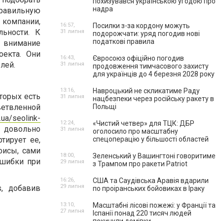
похизувався українською угодою про
надра
равильную
 компании,
16:57,
Посилки з-за кордону можуть
льности. К
31 липня
подорожчати: уряд погодив нові
податкові правила
 внимание
оекта. Они
16:43,
Євросоюз офіційно погодив
лей.
31 липня
продовження тимчасового захисту
для українців до 4 березня 2028 року
13:16,
Навроцький не скликатиме Раду
оторых есть
31 липня
нацбезпеки через російську ракету в
ветвленной
Польщі
.ua/seolink-
12:24,
«Чистий четвер» для ТЦК: ДБР
 довольно
31 липня
оголосило про масштабну
тирует ее,
спецоперацію у більшості областей
фисы, сами
18:00,
Зеленський у Вашингтоні говоритиме
ошибки при
29 липня
з Трампом про ракети Patriot
16:26,
США та Саудівська Аравія вдарили
29 липня
ss, добавив
по проіранських бойовиках в Іраку
13:10,
Масштабні лісові пожежі: у Франції та
27 липня
Іспанії понад 220 тисяч людей