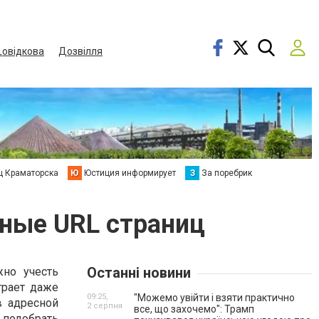
овідкова
Дозвілля
ц Краматорска
Ю
Юстиция информирует
З
За поребрик
ные URL страниц
Останні новини
но учесть
грает даже
09:25,
"Можемо увійти і взяти практично
в адресной
2 серпня
все, що захочемо": Трамп
 подобрать