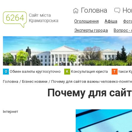
Головна
Но
Оголошення
Афіша
Фот
Эксперты города
Вопрос -
О
Обмен валюты круглосуточно
К
Консультация юриста
Т
такси К
Головна
Бізнес новини
Почему для сайтов важны человеко-понятн
Почему для сай
Інтернет