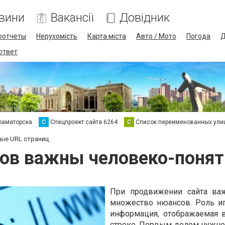
вини
Вакансії
Довідник
оотчеты
Нерухомість
Карта міста
Авто / Мото
Погода
Д
 ответ
раматорска
С
Спецпроект сайта 6264
С
Список переименованных ули
ые URL страниц
тов важны человеко-понят
При продвижении сайта важ
множество нюансов. Роль и
информация, отображаемая 
строке. Первым делом нужно