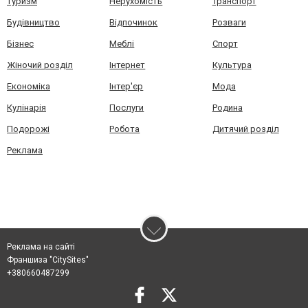
Туризм
Нерухомість
Транспорт
Будівництво
Відпочинок
Розваги
Бізнес
Меблі
Спорт
Жіночий розділ
Інтернет
Культура
Економіка
Інтер'єр
Мода
Кулінарія
Послуги
Родина
Подорожі
Робота
Дитячий розділ
Реклама
Реклама на сайті
Франшиза "CitySites"
+380660487299