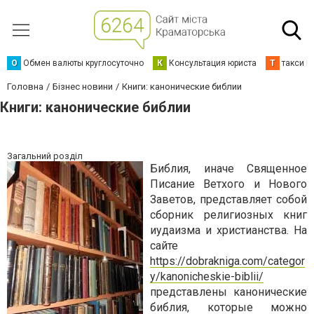
О
Обмен валюты круглосуточно
К
Консультация юриста
Т
такси К
Головна
Бізнес новини
Книги: канонические библии
Книги: канонические библии
Загальний розділ
Библия, иначе Священное
Писание Ветхого и Нового
Заветов, представляет собой
сборник религиозных книг
иудаизма и христианства. На
сайте
https://dobrakniga.com/categor
y/kanonicheskie-biblii/
представлены канонические
библия, которые можно