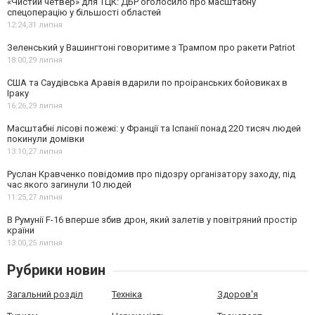
«Чистий четвер» для ТЦК: ДБР оголосило про масштабну
спецоперацію у більшості областей
12:24,
31 липня
Зеленський у Вашингтоні говоритиме з Трампом про ракети Patriot
18:00,
29 липня
США та Саудівська Аравія вдарили по проіранських бойовиках в
Іраку
16:26,
29 липня
Масштабні лісові пожежі: у Франції та Іспанії понад 220 тисяч людей
покинули домівки
13:10,
27 липня
Руслан Кравченко повідомив про підозру організатору заходу, під
час якого загинули 10 людей
11:25,
27 липня
В Румунії F-16 вперше збив дрон, який залетів у повітряний простір
країни
13:00,
25 липня
Рубрики новин
Загальний розділ
Техніка
Здоров'я