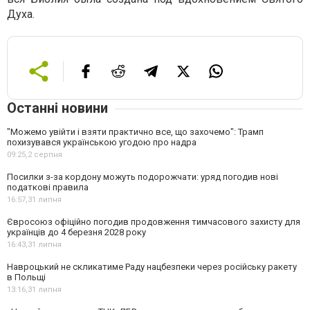
Духа.
Останні новини
"Можемо увійти і взяти практично все, що захочемо": Трамп
похизувався українською угодою про надра
09:25,
2 серпня
Посилки з-за кордону можуть подорожчати: уряд погодив нові
податкові правила
16:57,
31 липня
Євросоюз офіційно погодив продовження тимчасового захисту для
українців до 4 березня 2028 року
16:43,
31 липня
Навроцький не скликатиме Раду нацбезпеки через російську ракету
в Польщі
13:16,
31 липня