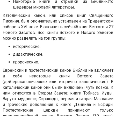
Некоторые книги и отрывки из Библии-это
шедевры мировой литературы.
Католический канон, или список книг Священного
Писания, был окончательно установлен на Тридентском
соборе в XVI веке. Включает в себя 46 книг Ветхого и 27
Нового Заветов. Все книги Ветхого и Нового Заветов
можно разделить на три группы:
исторические,
дидактические,
пророческие.
Еврейский и протестантский канон Библии не включает
в себя некоторые книги Ветхого Завета
(дейтероканонические или вторично канонические). В
католический канон они были включены чуть позже. К
ним относятся в Старом Завете: книги Тобиаса, Иуды,
Варуха, мудрости, Сиракиды, первая и вторая Маккавеи
и греческие дополнения к книге Даниила и Есфири.
Протестантские церкви принимают только
древнееврейский канон Ветхого Завета (39 книг),