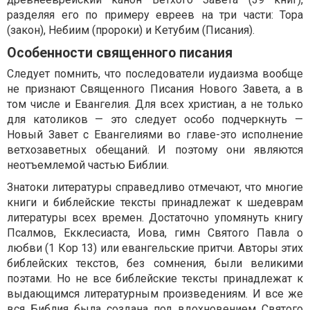
разделяя его по примеру евреев на три части: Тора
(закон), Небиим (пророки) и Кетубим (Писания).
Особенности священного писания
Следует помнить, что последователи иудаизма вообще
не признают Священного Писания Нового Завета, а в
том числе и Евангелия. Для всех христиан, а не только
для католиков — это следует особо подчеркнуть —
Новый Завет с Евангелиями во главе-это исполнение
ветхозаветных обещаний. И поэтому они являются
неотъемлемой частью Библии.
Знатоки литературы справедливо отмечают, что многие
книги и библейские тексты принадлежат к шедеврам
литературы всех времен. Достаточно упомянуть книгу
Псалмов, Екклесиаста, Иова, гимн Святого Павла о
любви (1 Кор 13) или евангельские притчи. Авторы этих
библейских текстов, без сомнения, были великими
поэтами. Но не все библейские тексты принадлежат к
выдающимся литературным произведениям. И все же
вся Библия была создана под вдохновением Святого