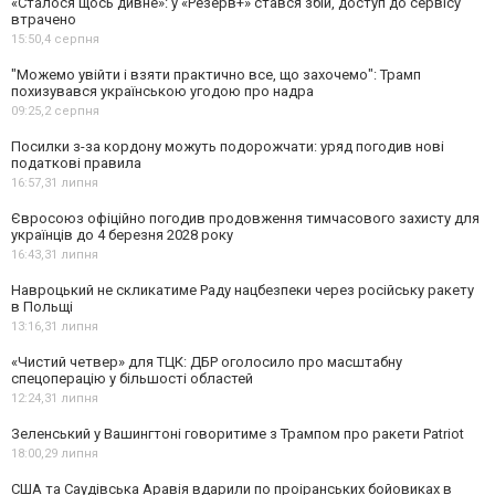
«Сталося щось дивне»: у «Резерв+» стався збій, доступ до сервісу
втрачено
15:50,
4 серпня
"Можемо увійти і взяти практично все, що захочемо": Трамп
похизувався українською угодою про надра
09:25,
2 серпня
Посилки з-за кордону можуть подорожчати: уряд погодив нові
податкові правила
16:57,
31 липня
Євросоюз офіційно погодив продовження тимчасового захисту для
українців до 4 березня 2028 року
16:43,
31 липня
Навроцький не скликатиме Раду нацбезпеки через російську ракету
в Польщі
13:16,
31 липня
«Чистий четвер» для ТЦК: ДБР оголосило про масштабну
спецоперацію у більшості областей
12:24,
31 липня
Зеленський у Вашингтоні говоритиме з Трампом про ракети Patriot
18:00,
29 липня
США та Саудівська Аравія вдарили по проіранських бойовиках в