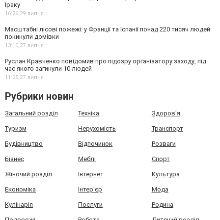
Іраку
16:26,
29 липня
Масштабні лісові пожежі: у Франції та Іспанії понад 220 тисяч людей
покинули домівки
13:10,
27 липня
Руслан Кравченко повідомив про підозру організатору заходу, під
час якого загинули 10 людей
11:25,
27 липня
Рубрики новин
Загальний розділ
Техніка
Здоров'я
Туризм
Нерухомість
Транспорт
Будівництво
Відпочинок
Розваги
Бізнес
Меблі
Спорт
Жіночий розділ
Інтернет
Культура
Економіка
Інтер'єр
Мода
Кулінарія
Послуги
Родина
Подорожі
Робота
Дитячий розділ