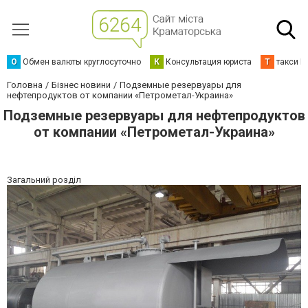
О
Обмен валюты круглосуточно
К
Консультация юриста
Т
такси К
Головна
Бізнес новини
Подземные резервуары для
нефтепродуктов от компании «Петрометал-Украина»
Подземные резервуары для нефтепродуктов
от компании «Петрометал-Украина»
Загальний розділ