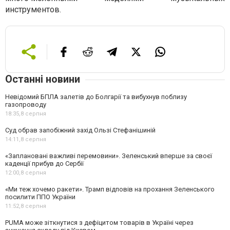
инструментов.
Останні новини
Невідомий БПЛА залетів до Болгарії та вибухнув поблизу
газопроводу
18:35,
8 серпня
Суд обрав запобіжний захід Ользі Стефанішиній
14:11,
8 серпня
«Заплановані важливі перемовини». Зеленський вперше за своєї
каденції прибув до Сербії
12:00,
8 серпня
«Ми теж хочемо ракети». Трамп відповів на прохання Зеленського
посилити ППО України
11:52,
8 серпня
PUMA може зіткнутися з дефіцитом товарів в Україні через