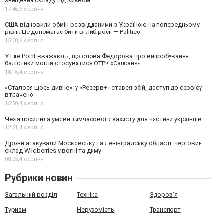
знищення складу під Києвом
17:46,
6 серпня
США відновили обмін розвідданими з Україною на попередньому
рівні. Це допомагає бити вглиб росії — Politico
15:00,
6 серпня
У Fire Point вважають, що слова Федорова про випробування
балістики могли стосуватися ОТРК «Сапсан»»
18:16,
4 серпня
«Сталося щось дивне»: у «Резерв+» стався збій, доступ до сервісу
втрачено
15:50,
4 серпня
Чехія посилила умови тимчасового захисту для частини українців
12:21,
4 серпня
Дрони атакували Московську та Ленінградську області: черговий
склад Wildberries у вогні та диму
08:25,
4 серпня
Рубрики новин
Загальний розділ
Техніка
Здоров'я
Туризм
Нерухомість
Транспорт