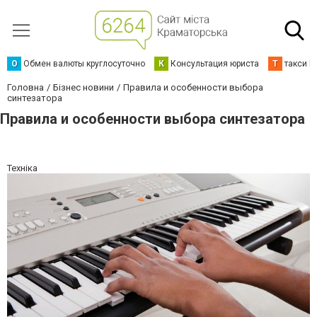
О
Обмен валюты круглосуточно
К
Консультация юриста
Т
такси К
Головна
Бізнес новини
Правила и особенности выбора
синтезатора
Правила и особенности выбора синтезатора
Техніка