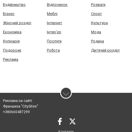
Будівництво
Відпочинок
Розваги
Бізнес
Меблі
Спорт
Жіночий розділ
Інтернет
Культура
Економіка
Інтер'єр
Мода
Кулінарія
Послуги
Родина
Подорожі
Робота
Дитячий розділ
Реклама
Реклама на сайті
Франшиза "CitySites"
+380660487299
Контакти