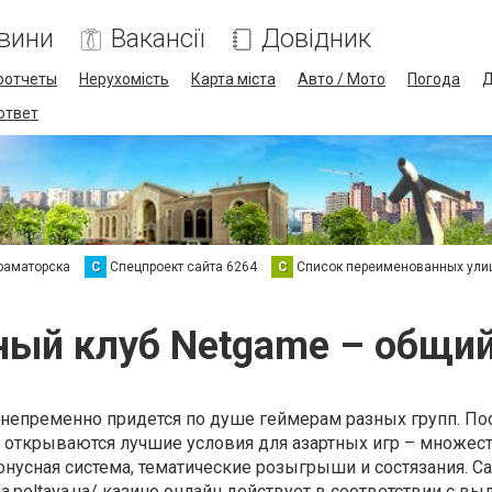
вини
Вакансії
Довідник
оотчеты
Нерухомість
Карта міста
Авто / Мото
Погода
Д
 ответ
раматорска
С
Спецпроект сайта 6264
С
Список переименованных ули
ный клуб Netgame – общий
 непременно придется по душе геймерам разных групп. По
 открываются лучшие условия для азартных игр – множес
бонусная система, тематические розыгрыши и состязания. С
da.poltava.ua/
казино онлайн действует в соответствии с вы