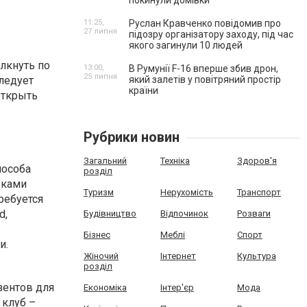
покинули домівки
11:25,
Руслан Кравченко повідомив про
27 липня
підозру організатору заходу, під час
якого загинули 10 людей
лкнуть по
13:00,
В Румунії F-16 вперше збив дрон,
25 липня
ледует
який залетів у повітряний простір
країни
открыть
Рубрики новин
Загальний
Техніка
Здоров'я
пособа
розділ
вками
Туризм
Нерухомість
Транспорт
ребуется
d,
Будівництво
Відпочинок
Розваги
Бізнес
Меблі
Спорт
и.
Жіночий
Інтернет
Культура
розділ
зентов для
Економіка
Інтер'єр
Мода
 клуб –