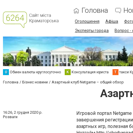
Головна
Но
Оголошення
Афіша
Фот
Эксперты города
Вопрос -
О
Обмен валюты круглосуточно
К
Консультация юриста
Т
такси К
Головна
Бізнес новини
Азартный клуб Netgame – общий обзор
Азарт
16:26,
2 грудня 2020 р.
Игровой портал Netgame
Розваги
завершения регистрации
азартных игр, полезная 
Нетгейм
http://sherbanira