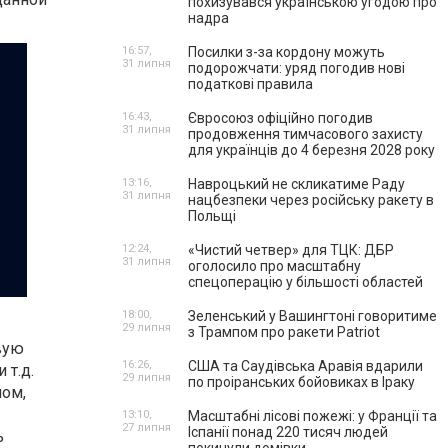
похизувався українською угодою про
надра
16:57,
Посилки з-за кордону можуть
31 липня
подорожчати: уряд погодив нові
податкові правила
16:43,
Євросоюз офіційно погодив
31 липня
продовження тимчасового захисту
для українців до 4 березня 2028 року
13:16,
Навроцький не скликатиме Раду
31 липня
нацбезпеки через російську ракету в
Польщі
12:24,
«Чистий четвер» для ТЦК: ДБР
31 липня
оголосило про масштабну
спецоперацію у більшості областей
18:00,
Зеленський у Вашингтоні говоритиме
29 липня
з Трампом про ракети Patriot
вую
16:26,
США та Саудівська Аравія вдарили
 т.д.
29 липня
по проіранських бойовиках в Іраку
ом,
13:10,
Масштабні лісові пожежі: у Франції та
27 липня
Іспанії понад 220 тисяч людей
ь