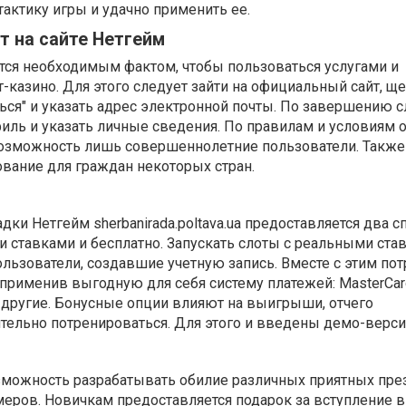
актику игры и удачно применить ее.
т на сайте Нетгейм
тся необходимым фактом, чтобы пользоваться услугами и
казино. Для этого следует зайти на официальный сайт, ще
ься" и указать адрес электронной почты. По завершению с
иль и указать личные сведения. По правилам и условиям 
озможность лишь совершеннолетние пользователи. Также
вание для граждан некоторых стран.
ки Нетгейм sherbanirada.poltava.ua предоставляется два с
и ставками и бесплатно. Запускать слоты с реальными ста
льзователи, создавшие учетную запись. Вместе с этим пот
 применив выгодную для себя систему платежей: MasterCar
 и другие. Бонусные опции влияют на выигрыши, отчего
тельно потренироваться. Для этого и введены демо-верси
зможность разрабатывать обилие различных приятных пре
еров. Новичкам предоставляется подарок за вступление в