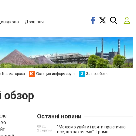
овідкова
Дозвілля
ц Краматорска
Ю
Юстиция информирует
З
За поребрик
 обзор
Останні новини
сле
тво
09:25,
"Можемо увійти і взяти практично
айт
2 серпня
все, що захочемо": Трамп
данной