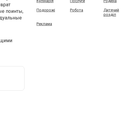
Кулінарія
Послуги
Родина
зврат
Подорожі
Робота
Дитячий
ые поинты,
розділ
идуальные
Реклама
оящими