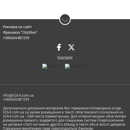
Реклама на сайті
Франшиза "CitySites"
+380660487299
Контакти
info@6264.com.ua
+380660487299
Допускається цитування матеріалів без отримання попередньої згоди
6264.com.ua за умови розміщення в тексті обов'язкового посилання на
6264.com.ua - Сайт міста Краматорська. Для інтернет-видань обов'язкове
розміщення прямого, відкритого для пошукових систем гіперпосилання
на цитовані статті не нижче другого абзацу в тексті або в якості джерела.
Порушення виняткових прав переслідується Законом.