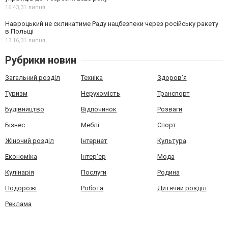
16:43,
31 липня
Навроцький не скликатиме Раду нацбезпеки через російську ракету
в Польщі
13:16,
31 липня
Рубрики новин
Загальний розділ
Техніка
Здоров'я
Туризм
Нерухомість
Транспорт
Будівництво
Відпочинок
Розваги
Бізнес
Меблі
Спорт
Жіночий розділ
Інтернет
Культура
Економіка
Інтер'єр
Мода
Кулінарія
Послуги
Родина
Подорожі
Робота
Дитячий розділ
Реклама