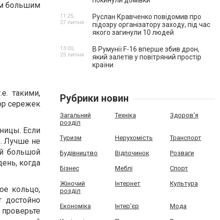
покинули домівки
им большим
11:25,
Руслан Кравченко повідомив про
27 липня
підозру організатору заходу, під час
якого загинули 10 людей
13:00,
В Румунії F-16 вперше збив дрон,
25 липня
який залетів у повітряний простір
країни
е. такими,
Рубрики новин
ор сережек
Загальний
Техніка
Здоров'я
розділ
ницы. Если
Туризм
Нерухомість
Транспорт
. Лучше не
ой большой
Будівництво
Відпочинок
Розваги
ень, когда
Бізнес
Меблі
Спорт
Жіночий
Інтернет
Культура
ое кольцо,
розділ
т достойно
Економіка
Інтер'єр
Мода
 проверьте