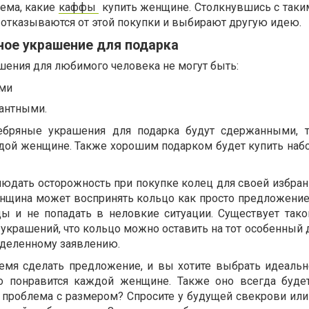
ема, какие
каффы
купить женщине. Столкнувшись с так
 отказываются от этой покупки и выбирают другую идею.
ное украшение для подарка
шения для любимого человека не могут быть:
ми
антными.
ебряные украшения для подарка будут сдержанными, т.
дой женщине. Также хорошим подарком будет купить наб
юдать осторожность при покупке колец для своей избран
нщина может воспринять кольцо как просто предложение
ды и не попадать в неловкие ситуации. Существует так
крашений, что кольцо можно оставить на тот особенный д
еделенному заявлению.
емя сделать предложение, и вы хотите выбрать идеальн
о понравится каждой женщине. Также оно всегда буде
ь проблема с размером? Спросите у будущей свекрови или