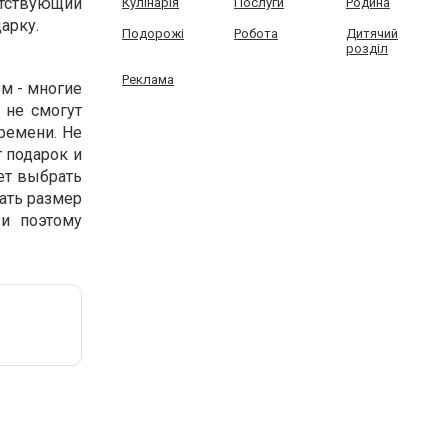
тствующий
Кулінарія
Послуги
Родина
арку.
Подорожі
Робота
Дитячий
розділ
Реклама
м - многие
 не смогут
ремени. Не
т подарок и
ет выбрать
рать размер
и поэтому