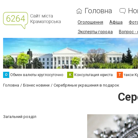
Головна
Но
Оголошення
Афіша
Фот
Эксперты города
Вопрос -
О
Обмен валюты круглосуточно
К
Консультация юриста
Т
такси К
Головна
Бізнес новини
Серебряные украшения в подарок
Сер
Загальний розділ