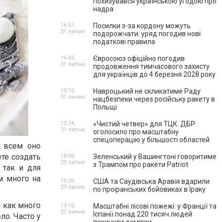
похизувався українською угодою про
надра
16:57,
Посилки з-за кордону можуть
31 липня
подорожчати: уряд погодив нові
податкові правила
16:43,
Євросоюз офіційно погодив
31 липня
продовження тимчасового захисту
для українців до 4 березня 2028 року
13:16,
Навроцький не скликатиме Раду
31 липня
нацбезпеки через російську ракету в
Польщі
12:24,
«Чистий четвер» для ТЦК: ДБР
31 липня
оголосило про масштабну
спецоперацію у більшості областей
и всем оно
те создать
18:00,
Зеленський у Вашингтоні говоритиме
29 липня
з Трампом про ракети Patriot
 так и для
м много на
16:26,
США та Саудівська Аравія вдарили
29 липня
по проіранських бойовиках в Іраку
 как много
13:10,
Масштабні лісові пожежі: у Франції та
27 липня
Іспанії понад 220 тисяч людей
ло. Часто у