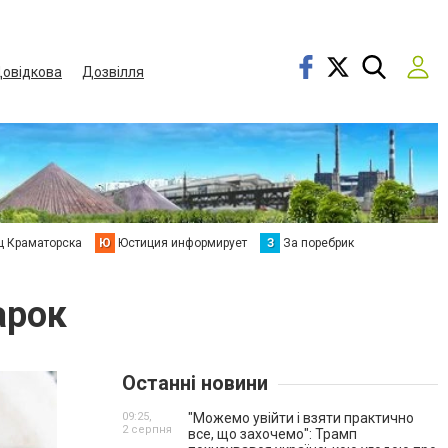
овідкова
Дозвілля
ц Краматорска
Ю
Юстиция информирует
З
За поребрик
арок
Останні новини
09:25,
"Можемо увійти і взяти практично
2 серпня
все, що захочемо": Трамп