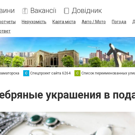
вини
Вакансії
Довідник
оотчеты
Нерухомість
Карта міста
Авто / Мото
Погода
Д
 ответ
раматорска
С
Спецпроект сайта 6264
С
Список переименованных ули
ебряные украшения в под