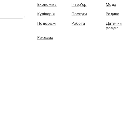
Економіка
Інтер'єр
Мода
Кулінарія
Послуги
Родина
Подорожі
Робота
Дитячий
розділ
Реклама