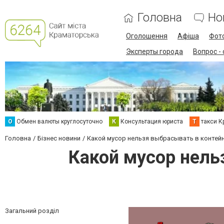
Головна
Но
Оголошення
Афіша
Фот
Эксперты города
Вопрос -
О
Обмен валюты круглосуточно
К
Консультация юриста
Т
такси К
Головна
Бізнес новини
Какой мусор нельзя выбрасывать в контей
Какой мусор нель
Загальний розділ