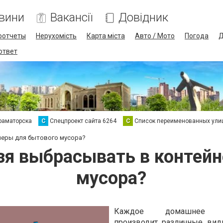
вини
Вакансії
Довідник
оотчеты
Нерухомість
Карта міста
Авто / Мото
Погода
Д
 ответ
раматорска
С
Спецпроект сайта 6264
С
Список переименованных ули
неры для бытового мусора?
зя выбрасывать в контей
мусора?
Каждое домашнее хо
производит различные вид