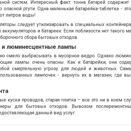
вной систем. Интересный факт: тонна батарей содержит
опасной ртути. Одна маленькая батарейка-таблетка - это
от литров воды!
яторы следует утилизировать в специальных контейнера
 аккумуляторов и батареек. Если поблизости нет такого м
ыборочного сбора бытовых отходов.
я и люминесцентные лампы
о смело выбрасывать в мусорное ведро. Однако люми
ющие лампы очень опасны. Как и батарейки, они содер
собой смертельную угрозу для людей и животных. Сам
спользованных лампочек - вернуть их в магазин, где вы
нта
ные куски проводов, старая плитка – все это ни в коем сл
неры для бытовых отходов. Вывозом послеремонтны
редоставляющая данный вид услуг.