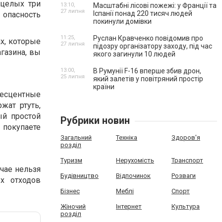
 целых три
13:10,
Масштабні лісові пожежі: у Франції та
27 липня
Іспанії понад 220 тисяч людей
 опасность
покинули домівки
11:25,
Руслан Кравченко повідомив про
х, которые
27 липня
підозру організатору заходу, під час
агазина, вы
якого загинули 10 людей
13:00,
В Румунії F-16 вперше збив дрон,
25 липня
який залетів у повітряний простір
країни
несцентные
жат ртуть,
ый простой
Рубрики новин
 покупаете
Загальний
Техніка
Здоров'я
розділ
Туризм
Нерухомість
Транспорт
учае нельзя
Будівництво
Відпочинок
Розваги
х отходов
Бізнес
Меблі
Спорт
Жіночий
Інтернет
Культура
розділ