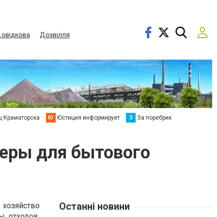
овідкова
Дозвілля
ц Краматорска
Ю
Юстиция информирует
З
За поребрик
неры для бытового
Останні новини
зяйство
ы отходов,