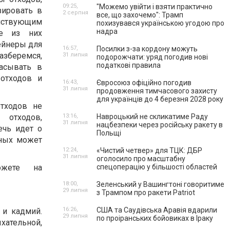
09:25,
"Можемо увійти і взяти практично
зировать в
2 серпня
все, що захочемо": Трамп
ствующим
похизувався українською угодою про
надра
ие из них
ейнеры для
16:57,
Посилки з-за кордону можуть
азберемся,
31 липня
подорожчати: уряд погодив нові
податкові правила
асывать в
отходов и
16:43,
Євросоюз офіційно погодив
31 липня
продовження тимчасового захисту
для українців до 4 березня 2028 року
тходов не
тходов,
13:16,
Навроцький не скликатиме Раду
31 липня
нацбезпеки через російську ракету в
ечь идет о
Польщі
тных может
12:24,
«Чистий четвер» для ТЦК: ДБР
31 липня
оголосило про масштабну
ожете на
спецоперацію у більшості областей
18:00,
Зеленський у Вашингтоні говоритиме
29 липня
з Трампом про ракети Patriot
16:26,
США та Саудівська Аравія вдарили
 и кадмий.
29 липня
по проіранських бойовиках в Іраку
хательной,