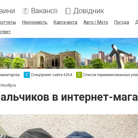
вини
Вакансії
Довідник
оотчеты
Нерухомість
Карта міста
Авто / Мото
Погода
Д
 ответ
раматорска
С
Спецпроект сайта 6264
С
Список переименованных ули
oolly.ru
альчиков в интернет-магаз