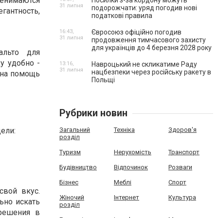
енимаются
Посилки з-за кордону можуть
31 липня
подорожчати: уряд погодив нові
егантность,
податкові правила
16:43,
Євросоюз офіційно погодив
31 липня
продовження тимчасового захисту
для українців до 4 березня 2028 року
альто для
у удобно -
13:16,
Навроцький не скликатиме Раду
31 липня
нацбезпеки через російську ракету в
 на помощь
Польщі
Рубрики новин
ели:
Загальний
Техніка
Здоров'я
розділ
Туризм
Нерухомість
Транспорт
Будівництво
Відпочинок
Розваги
Бізнес
Меблі
Спорт
свой вкус.
Жіночий
Інтернет
Культура
ьно искать
розділ
решения в