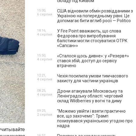
складу під Києвом
15:00,
США відновили обмін розвідданими з
6 серпня
Україною на попередньому рівні. Це
допомагає бити вглиб росії — Politico
18:16,
У Fire Point вважають, що слова
4 серпня
Федорова про випробування
балістики могли стосуватися ОТРК
«Сапсан»»
15:50,
«Сталося щось дивне»: у «Резерв+»
4 серпня
стався збій, доступ до сервісу
втрачено
12:21,
Чехія посилила умови тимчасового
4 серпня
захисту для частини українців
08:25,
Дрони атакували Московську та
4 серпня
Ленінградську області: черговий
склад Wildberries у вогні та диму
09:25,
"Можемо увійти і взяти практично
2 серпня
все, що захочемо": Трамп
похизувався українською угодою про
надра
учитывайте
16:57,