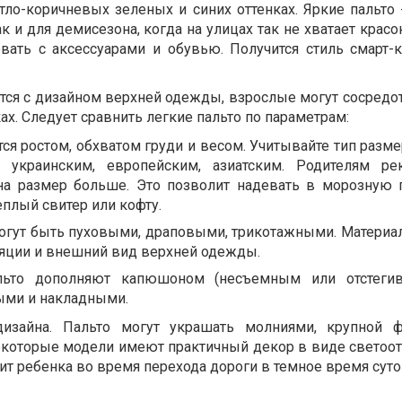
тло-коричневых зеленых и синих оттенках. Яркие пальто 
ак и для демисезона, когда на улицах так не хватает крас
вать с аксессуарами и обувью. Получится стиль смарт-
тся с дизайном верхней одежды, взрослые могут сосредот
ах. Следует сравнить легкие пальто по параметрам:
ся ростом, обхватом груди и весом. Учитывайте тип разме
украинским, европейским, азиатским. Родителям ре
а размер больше. Это позволит надевать в морозную 
плый свитер или кофту.
могут быть пуховыми, драповыми, трикотажными. Материал
ляции и внешний вид верхней одежды.
льто дополняют капюшоном (несъемным или отстегив
ыми и накладными.
дизайна. Пальто могут украшать молниями, крупной ф
екоторые модели имеют практичный декор в виде свето
ит ребенка во время перехода дороги в темное время суто