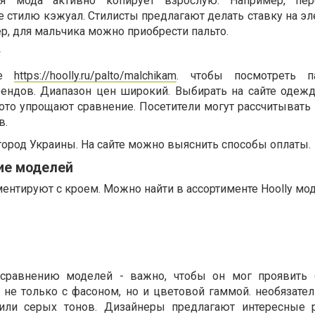
ая мода активно копирует взрослую. Например, пер
 стилю кэжуал. Стилисты предлагают делать ставку на эл
р, для мальчика можно приобрести пальто.
y
ке
https://hoolly.ru/palto/malchikam
. чтобы посмотреть п
ендов. Диапазон цен широкий. Выбирать на сайте одежд
ото упрощают сравнение. Посетители могут рассчитывать
в.
город Украины. На сайте можно выяснить способы оплаты.
ие моделей
нтируют с кроем. Можно найти в ассортименте Hoolly мод
сравнению моделей - важно, чтобы он мог проявить 
 не только с фасоном, но и цветовой гаммой. необязател
 или серых тонов. Дизайнеры предлагают интересные 