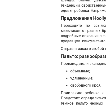
тренды. Сейчас детск
тенденции, свойственные
одевая ребенка. Наприме
Предложения Hooll
Переходите по ссыл
мальчиков от разных бр
подробные описания с ф
продавцов-консультанто
Отправят заказ в любой 
Пальто: разнообраз
Производители экспериме
объемные;
удлиненные;
свободного кроя.
Привлеките ребенка к 
Предстоит определиться
темное пальто черных