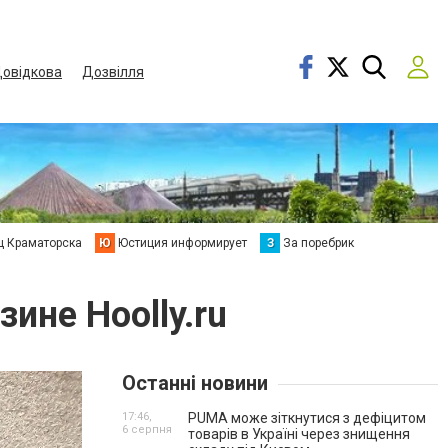
овідкова
Дозвілля
ц Краматорска
Ю
Юстиция информирует
З
За поребрик
ине Hoolly.ru
Останні новини
17:46,
PUMA може зіткнутися з дефіцитом
6 серпня
товарів в Україні через знищення