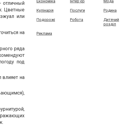
Економіка
Інтер'єр
Мода
- отличный
ок. Цветные
Кулінарія
Послуги
Родина
кэжуал или
Подорожі
Робота
Дитячий
розділ
очиться на
Реклама
рного ряда
комендуют
погоду под
 влияет на
ающимся),
урнитурой,
отражающих
к.