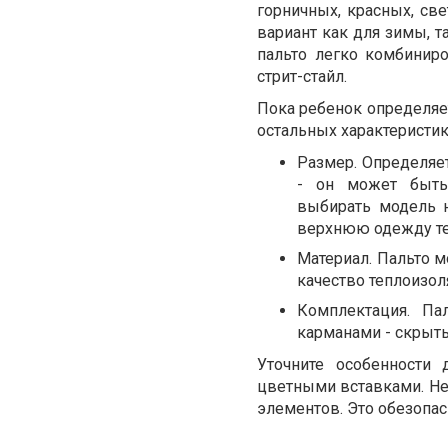
горничных, красных, све
вариант как для зимы, т
пальто легко комбиниро
стрит-стайл.
Пока ребенок определяе
остальных характеристик
Размер. Определяет
- он может быть 
выбирать модель н
верхнюю одежду те
Материал. Пальто 
качество теплоизо
Комплектация. Па
карманами - скрыт
Уточните особенности 
цветными вставками. Н
элементов. Это обезопас