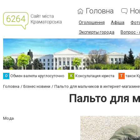
Головна
Но
Оголошення
Афіша
Фот
Эксперты города
Вопрос -
О
Обмен валюты круглосуточно
К
Консультация юриста
Т
такси К
Головна
Бізнес новини
Пальто для мальчиков в интернет-магазине H
Пальто для м
Мода