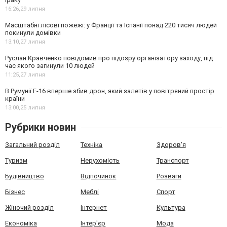
16:26,
29 липня
Масштабні лісові пожежі: у Франції та Іспанії понад 220 тисяч людей
покинули домівки
13:10,
27 липня
Руслан Кравченко повідомив про підозру організатору заходу, під
час якого загинули 10 людей
11:25,
27 липня
В Румунії F-16 вперше збив дрон, який залетів у повітряний простір
країни
13:00,
25 липня
Рубрики новин
Загальний розділ
Техніка
Здоров'я
Туризм
Нерухомість
Транспорт
Будівництво
Відпочинок
Розваги
Бізнес
Меблі
Спорт
Жіночий розділ
Інтернет
Культура
Економіка
Інтер'єр
Мода