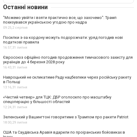
Останні новини
"Можемо увійти і взяти практично все, що захочемо": Трамп
похизувався українською угодою про надра
09:25,
2 серпня
Посилки з-за кордону можуть подорожчати: уряд погодив нові
податкові правила
16:57,
31 липня
Євросоюз офіційно погодив продовження тимчасового захисту для
українців до 4 березня 2028 року
16:43,
31 липня
Навроцький не скликатиме Раду нацбезпеки через російську ракету
в Польщі
13:16,
31 липня
«Чистий четвер» для ТЦК: ДБР оголосило про масштабну
спецоперацію у більшості областей
12:24,
31 липня
Зеленський у Вашингтоні говоритиме з Трампом про ракети Patriot
18:00,
29 липня
США та Саудівська Аравія вдарили по проіранських бойовиках в
Іраку