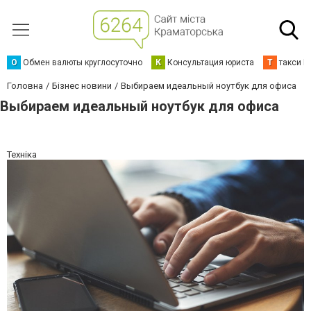
О
Обмен валюты круглосуточно
К
Консультация юриста
Т
такси К
Головна
Бізнес новини
Выбираем идеальный ноутбук для офиса
Выбираем идеальный ноутбук для офиса
Техніка