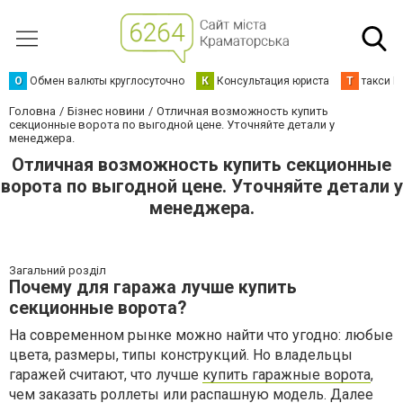
О
Обмен валюты круглосуточно
К
Консультация юриста
Т
такси К
Головна
Бізнес новини
Отличная возможность купить
секционные ворота по выгодной цене. Уточняйте детали у
менеджера.
Отличная возможность купить секционные
ворота по выгодной цене. Уточняйте детали у
менеджера.
Загальний розділ
Почему для гаража лучше купить
секционные ворота?
На современном рынке можно найти что угодно: любые
цвета, размеры, типы конструкций. Но владельцы
гаражей считают, что лучше
купить гаражные ворота
,
чем заказать роллеты или распашную модель. Далее