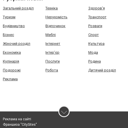
Загальний розділ
Техніка
Здоров'я
Туризм
Нерухомість
Транспорт
Будівництво
Відпочинок
Розваги
Бізнес
Меблі
Спорт
Жіночий розділ
Інтернет
Культура
Економіка
Інтер'єр
Мода
Кулінарія
Послуги
Родина
Подорожі
Робота
Дитячий розділ
Реклама
Реклама на сайті
Франшиза "CitySites"