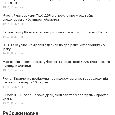
в Польщі
13:16,
31 липня
«Чистий четвер» для ТЦК: ДБР оголосило про масштабну
спецоперацію у більшості областей
12:24,
31 липня
Зеленський у Вашингтоні говоритиме з Трампом про ракети Patriot
18:00,
29 липня
США та Саудівська Аравія вдарили по проіранських бойовиках в
Іраку
16:26,
29 липня
Масштабні лісові пожежі: у Франції та Іспанії понад 220 тисяч людей
покинули домівки
13:10,
27 липня
Руслан Кравченко повідомив про підозру організатору заходу, під
час якого загинули 10 людей
11:25,
27 липня
В Румунії F-16 вперше збив дрон, який залетів у повітряний простір
країни
13:00,
25 липня
Рубрики новин