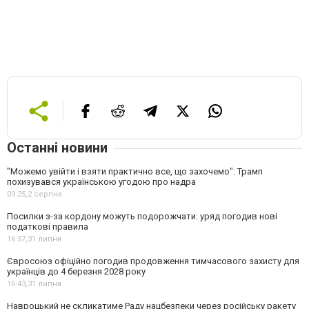
Останні новини
"Можемо увійти і взяти практично все, що захочемо": Трамп
похизувався українською угодою про надра
09:25,
2 серпня
Посилки з-за кордону можуть подорожчати: уряд погодив нові
податкові правила
16:57,
31 липня
Євросоюз офіційно погодив продовження тимчасового захисту для
українців до 4 березня 2028 року
16:43,
31 липня
Навроцький не скликатиме Раду нацбезпеки через російську ракету