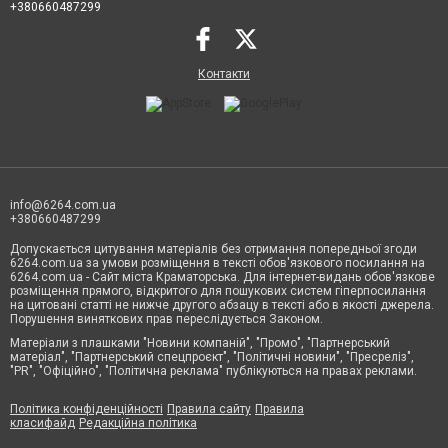
+380660487299
Контакти
info@6264.com.ua
+380660487299
Допускається цитування матеріалів без отримання попередньої згоди
6264.com.ua за умови розміщення в тексті обов'язкового посилання на
6264.com.ua - Сайт міста Краматорська. Для інтернет-видань обов'язкове
розміщення прямого, відкритого для пошукових систем гіперпосилання
на цитовані статті не нижче другого абзацу в тексті або в якості джерела.
Порушення виняткових прав переслідується Законом.
Матеріали з плашками "Новини компаній", "Промо", "Партнерський
матеріал", "Партнерський спецпроєкт", "Політичні новини", "Пресреліз",
"PR", "Офіційно", "Політична реклама" публікуються на правах реклами.
Політика конфіденційності
Правила сайту
Правила
класифайд
Редакційна політика