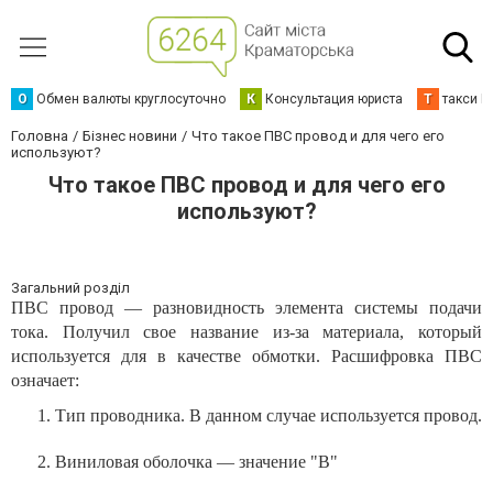
О
Обмен валюты круглосуточно
К
Консультация юриста
Т
такси К
Головна
Бізнес новини
Что такое ПВС провод и для чего его
используют?
Что такое ПВС провод и для чего его
используют?
Загальний розділ
ПВС провод — разновидность элемента системы подачи
тока. Получил свое название из-за материала, который
используется для в качестве обмотки. Расшифровка ПВС
означает:
Тип проводника. В данном случае используется провод.
Виниловая оболочка — значение "В"