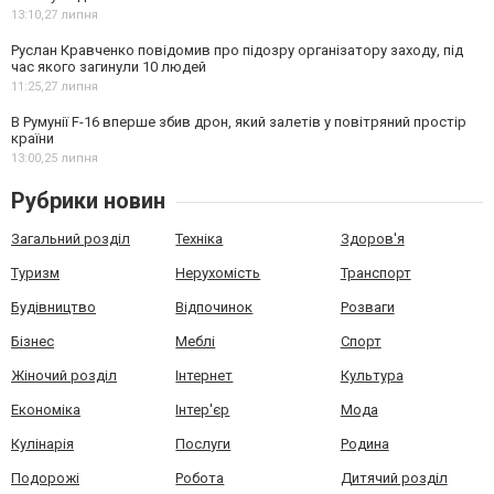
13:10,
27 липня
Руслан Кравченко повідомив про підозру організатору заходу, під
час якого загинули 10 людей
11:25,
27 липня
В Румунії F-16 вперше збив дрон, який залетів у повітряний простір
країни
13:00,
25 липня
Рубрики новин
Загальний розділ
Техніка
Здоров'я
Туризм
Нерухомість
Транспорт
Будівництво
Відпочинок
Розваги
Бізнес
Меблі
Спорт
Жіночий розділ
Інтернет
Культура
Економіка
Інтер'єр
Мода
Кулінарія
Послуги
Родина
Подорожі
Робота
Дитячий розділ