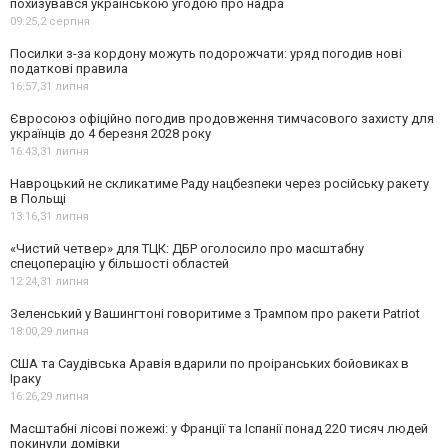
похизувався українською угодою про надра
09:25,
2 серпня
Посилки з-за кордону можуть подорожчати: уряд погодив нові
податкові правила
16:57,
31 липня
Євросоюз офіційно погодив продовження тимчасового захисту для
українців до 4 березня 2028 року
16:43,
31 липня
Навроцький не скликатиме Раду нацбезпеки через російську ракету
в Польщі
13:16,
31 липня
«Чистий четвер» для ТЦК: ДБР оголосило про масштабну
спецоперацію у більшості областей
12:24,
31 липня
Зеленський у Вашингтоні говоритиме з Трампом про ракети Patriot
18:00,
29 липня
США та Саудівська Аравія вдарили по проіранських бойовиках в
Іраку
16:26,
29 липня
Масштабні лісові пожежі: у Франції та Іспанії понад 220 тисяч людей
покинули домівки