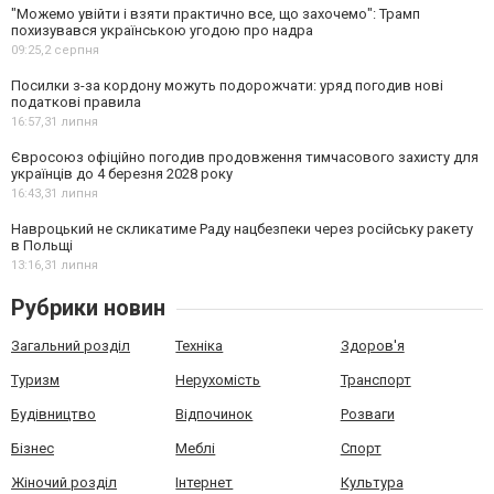
"Можемо увійти і взяти практично все, що захочемо": Трамп
похизувався українською угодою про надра
09:25,
2 серпня
Посилки з-за кордону можуть подорожчати: уряд погодив нові
податкові правила
16:57,
31 липня
Євросоюз офіційно погодив продовження тимчасового захисту для
українців до 4 березня 2028 року
16:43,
31 липня
Навроцький не скликатиме Раду нацбезпеки через російську ракету
в Польщі
13:16,
31 липня
Рубрики новин
Загальний розділ
Техніка
Здоров'я
Туризм
Нерухомість
Транспорт
Будівництво
Відпочинок
Розваги
Бізнес
Меблі
Спорт
Жіночий розділ
Інтернет
Культура