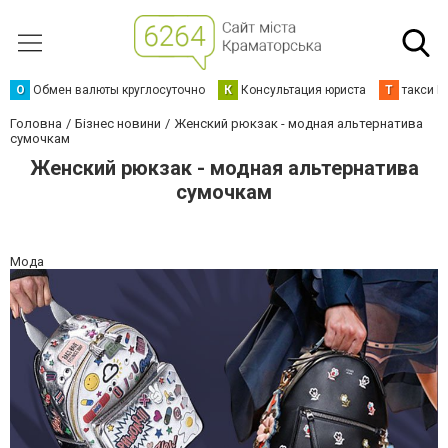
О
Обмен валюты круглосуточно
К
Консультация юриста
Т
такси К
Головна
Бізнес новини
Женский рюкзак - модная альтернатива
сумочкам
Женский рюкзак - модная альтернатива
сумочкам
Мода