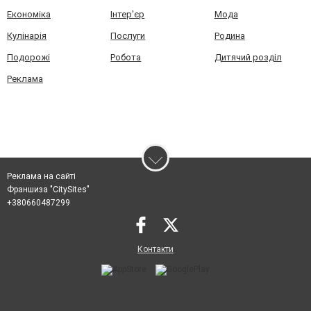
Економіка
Інтер'єр
Мода
Кулінарія
Послуги
Родина
Подорожі
Робота
Дитячий розділ
Реклама
Реклама на сайті
Франшиза "CitySites"
+380660487299
Контакти