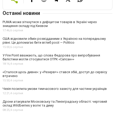
Останні новини
PUMA може зіткнутися з дефіцитом товарів в Україні через
знищення складу під Києвом
17:46,
6 серпня
США відновили обмін розвідданими з Україною на попередньому
рівні. Це допомагає бити вглиб росії — Politico
15:00,
6 серпня
У Fire Point вважають, що слова Федорова про випробування
балістики могли стосуватися ОТРК «Сапсан»»
18:16,
4 серпня
«Сталося щось дивне»: у «Резерв+» стався збій, доступ до сервісу
втрачено
15:50,
4 серпня
Чехія посилила умови тимчасового захисту для частини українців
12:21,
4 серпня
Дрони атакували Московську та Ленінградську області: черговий
склад Wildberries у вогні та диму
08:25,
4 серпня