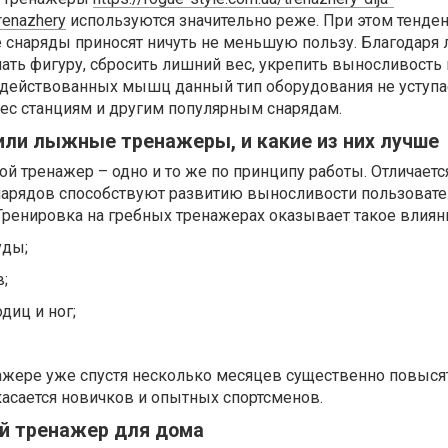
renazhery
используются значительно реже. При этом тенде
ие снаряды приносят ничуть не меньшую пользу. Благодар
ть фигуру, сбросить лишний вес, укрепить выносливость 
задействованных мышц данный тип оборудования не уступа
ес станциям и другим популярным снарядам.
или лыжные тренажеры, и какие из них лучше
ой тренажер – одно и то же по принципу работы. Отличаетс
снарядов способствуют развитию выносливости пользовате
ренировка на гребных тренажерах оказывает такое влиян
уды;
в;
диц и ног;
нажере уже спустя несколько месяцев существенно повыся
касается новичков и опытных спортсменов.
ой тренажер для дома