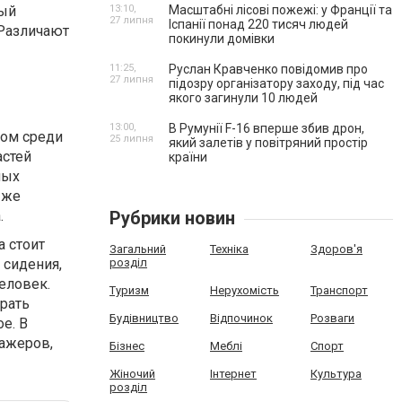
ный
13:10,
Масштабні лісові пожежі: у Франції та
27 липня
Іспанії понад 220 тисяч людей
 Различают
покинули домівки
11:25,
Руслан Кравченко повідомив про
27 липня
підозру організатору заходу, під час
якого загинули 10 людей
13:00,
В Румунії F-16 вперше збив дрон,
сом среди
25 липня
який залетів у повітряний простір
астей
країни
ных
 же
.
Рубрики новин
а стоит
Загальний
Техніка
Здоров'я
 сидения,
розділ
человек.
Туризм
Нерухомість
Транспорт
рать
Будівництво
Відпочинок
Розваги
е. В
ажеров,
Бізнес
Меблі
Спорт
Жіночий
Інтернет
Культура
розділ