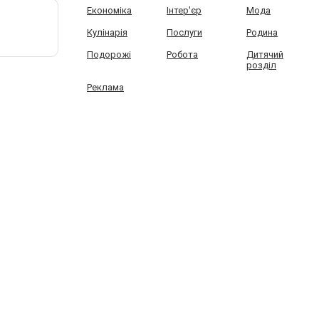
Економіка
Інтер'єр
Мода
Кулінарія
Послуги
Родина
Подорожі
Робота
Дитячий
розділ
Реклама