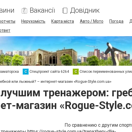
вини
Вакансії
Довідник
оотчеты
Нерухомість
Карта міста
Авто / Мото
Погода
Д
 ответ
раматорска
С
Спецпроект сайта 6264
С
Список переименованных ули
ебной или лыжный? – интернет-магазин «Rogue-Style.com.ua»
с лучшим тренажером: гре
ет-магазин «Rogue-Style.
По сравнению с другим спор
 тренажеры
https://rogue-style.com.ua/trenazhery-dlja-