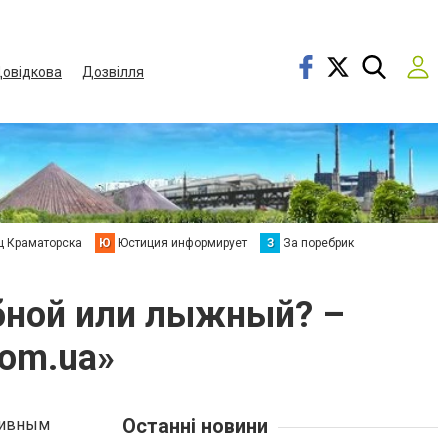
овідкова
Дозвілля
ц Краматорска
Ю
Юстиция информирует
З
За поребрик
бной или лыжный? –
com.ua»
Останні новини
тивным