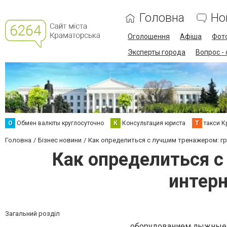
Головна
Но
Оголошення
Афіша
Фот
Эксперты города
Вопрос -
О
Обмен валюты круглосуточно
К
Консультация юриста
Т
такси К
Головна
Бізнес новини
Как определиться с лучшим тренажером: гр
Как определиться 
интерн
Загальний розділ
оборудованием лыжные