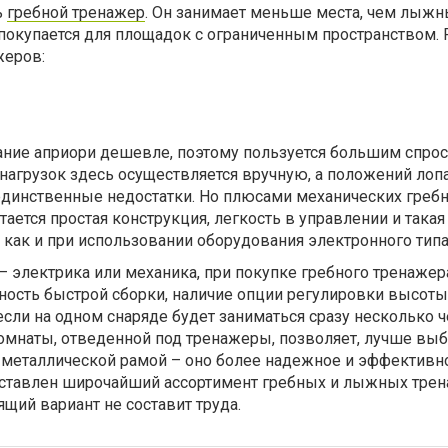
ь
гребной тренажер
. Он занимает меньше места, чем лыж
 покупается для площадок с ограниченным пространством.
жеров:
ние априори дешевле, поэтому пользуется большим спро
нагрузок здесь осуществляется вручную, а положений лоп
 единственные недостатки. Но плюсами механических греб
тается простая конструкция, легкость в управлении и такая
как и при использовании оборудования электронного типа
 электрика или механика, при покупке гребного тренажер
ность быстрой сборки, наличие опции регулировки высоты
 если на одном снаряде будет заниматься сразу несколько 
омнаты, отведенной под тренажеры, позволяет, лучше выб
 металлической рамой – оно более надежное и эффективно
дставлен широчайший ассортимент гребных и лыжных трен
щий вариант не составит труда.