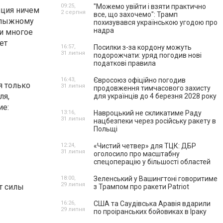
09:25,
"Можемо увійти і взяти практично
нция ничем
2 серпня
все, що захочемо": Трамп
я лыжному
похизувався українською угодою про
надра
и многое
ет
16:57,
Посилки з-за кордону можуть
31 липня
подорожчати: уряд погодив нові
податкові правила
16:43,
Євросоюз офіційно погодив
я только
31 липня
продовження тимчасового захисту
ля,
для українців до 4 березня 2028 року
ие:
13:16,
Навроцький не скликатиме Раду
31 липня
нацбезпеки через російську ракету в
Польщі
12:24,
«Чистий четвер» для ТЦК: ДБР
31 липня
оголосило про масштабну
спецоперацію у більшості областей
18:00,
Зеленський у Вашингтоні говоритиме
29 липня
т силы
з Трампом про ракети Patriot
16:26,
США та Саудівська Аравія вдарили
29 липня
по проіранських бойовиках в Іраку