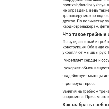
sportzala/kardio/lyzhnye-t
не оправдана, ведь так
тренажеру можно подкача
другое. По количеству 
кардиотренажерам, фитн
Что такое гребные 
По сути, лыжный и гребн
конструкция. Оба вида 
укрепляют мышцы рук. Т
· укрепляет сердце и сос
· ускоряет обмен вещест
· задействует мышцы яго
· тренируют пресс.
Занятия на гребном тре
спортсмена. Причем это 
Как выбрать гребн