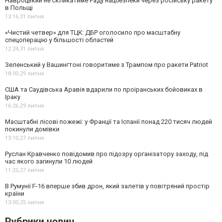
Навроцький не скликатиме Раду нацбезпеки через російську ракету
в Польщі
13:16,
31 липня
«Чистий четвер» для ТЦК: ДБР оголосило про масштабну
спецоперацію у більшості областей
12:24,
31 липня
Зеленський у Вашингтоні говоритиме з Трампом про ракети Patriot
18:00,
29 липня
США та Саудівська Аравія вдарили по проіранських бойовиках в
Іраку
16:26,
29 липня
Масштабні лісові пожежі: у Франції та Іспанії понад 220 тисяч людей
покинули домівки
13:10,
27 липня
Руслан Кравченко повідомив про підозру організатору заходу, під
час якого загинули 10 людей
11:25,
27 липня
В Румунії F-16 вперше збив дрон, який залетів у повітряний простір
країни
13:00,
25 липня
Рубрики новин