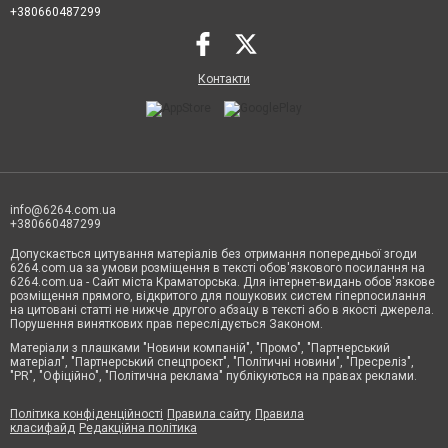
+380660487299
Контакти
info@6264.com.ua
+380660487299
Допускається цитування матеріалів без отримання попередньої згоди
6264.com.ua за умови розміщення в тексті обов'язкового посилання на
6264.com.ua - Сайт міста Краматорська. Для інтернет-видань обов'язкове
розміщення прямого, відкритого для пошукових систем гіперпосилання
на цитовані статті не нижче другого абзацу в тексті або в якості джерела.
Порушення виняткових прав переслідується Законом.
Матеріали з плашками "Новини компаній", "Промо", "Партнерський
матеріал", "Партнерський спецпроєкт", "Політичні новини", "Пресреліз",
"PR", "Офіційно", "Політична реклама" публікуються на правах реклами.
Політика конфіденційності
Правила сайту
Правила
класифайд
Редакційна політика