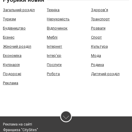
Загальний розділ
Техніка
Здоров'я
Туризм
Нерухомість
Транспорт
Будівництво
Відпочинок
Розваги
Бізнес
Меблі
Спорт
Жіночий розділ
Інтернет
Культура
Економіка
Інтер'єр
Мода
Кулінарія
Послуги
Родина
Подорожі
Робота
Дитячий розділ
Реклама
Реклама на сайті
Франшиза "CitySites"