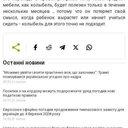
мебели, как колыбель, будет полезен только в течение
нескольких месяцев , потому что он потеряет свой
смысл, когда ребенок вырастет или начнет учиться
сидеть - колыбель для этого точно не подходит.
Останні новини
"Можемо увійти і взяти практично все, що захочемо": Трамп
похизувався українською угодою про надра
09:25,
2 серпня
Посилки з-за кордону можуть подорожчати: уряд погодив нові
податкові правила
16:57,
31 липня
Євросоюз офіційно погодив продовження тимчасового захисту для
українців до 4 березня 2028 року
16:43,
31 липня