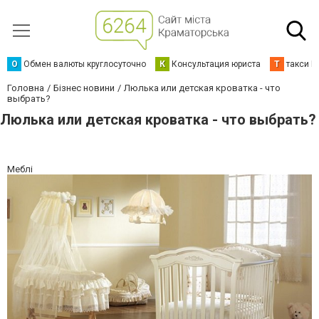
О
Обмен валюты круглосуточно
К
Консультация юриста
Т
такси К
Головна
Бізнес новини
Люлька или детская кроватка - что
выбрать?
Люлька или детская кроватка - что выбрать?
Меблі