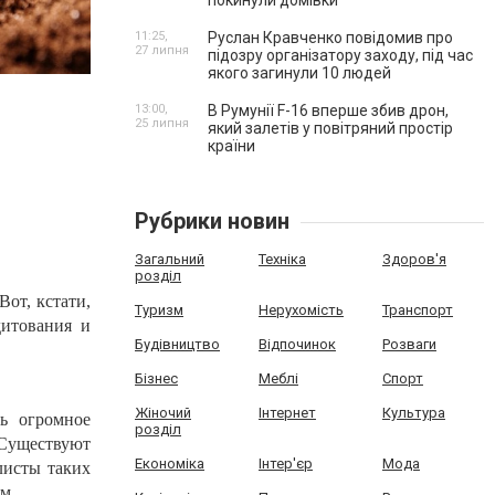
покинули домівки
11:25,
Руслан Кравченко повідомив про
27 липня
підозру організатору заходу, під час
якого загинули 10 людей
13:00,
В Румунії F-16 вперше збив дрон,
25 липня
який залетів у повітряний простір
країни
Рубрики новин
Загальний
Техніка
Здоров'я
розділ
Вот, кстати,
Туризм
Нерухомість
Транспорт
дитования и
Будівництво
Відпочинок
Розваги
Бізнес
Меблі
Спорт
Жіночий
Інтернет
Культура
ть огромное
розділ
 Существуют
Економіка
Інтер'єр
Мода
листы таких
м.