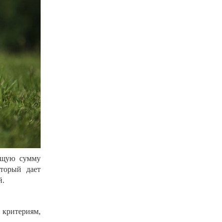
общую сумму
оторый дает
й.
критериям,