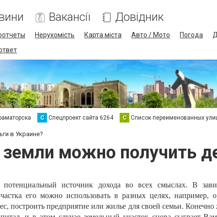
вини
Вакансії
Довідник
оотчеты
Нерухомість
Карта міста
Авто / Мото
Погода
Д
 ответ
раматорска
С
Спецпроект сайта 6264
С
Список переименованных ули
ьги в Украине?
й земли можно получить де
 потенциальный источник дохода во всех смыслах. В зави
частка его можно использовать в разных целях, например, о
ес, построить предприятие или жилье для своей семьи. Конечно 
питал, и в этом случае земельный участок снова сыграет Вам