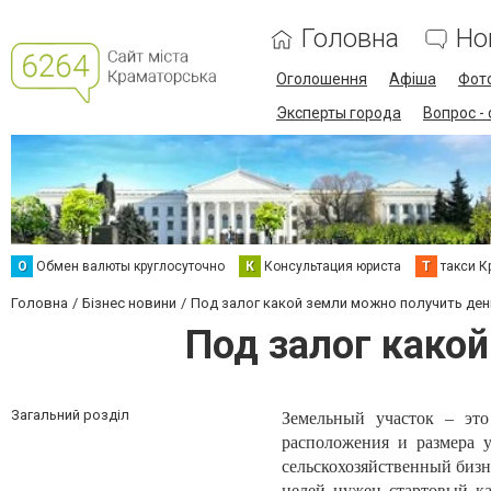
Головна
Но
Оголошення
Афіша
Фот
Эксперты города
Вопрос -
О
Обмен валюты круглосуточно
К
Консультация юриста
Т
такси К
Головна
Бізнес новини
Под залог какой земли можно получить ден
Под залог како
Загальний розділ
Земельный участок – это
расположения и размера у
сельскохозяйственный бизн
целей нужен стартовый ка