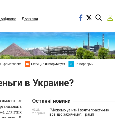
овідкова
Дозвілля
ц Краматорска
Ю
Юстиция информирует
З
За поребрик
ньги в Украине?
Останні новини
симости от
рганизовать
09:25,
"Можемо увійти і взяти практично
же, для этих
2 серпня
все, що захочемо": Трамп
 на руку. В