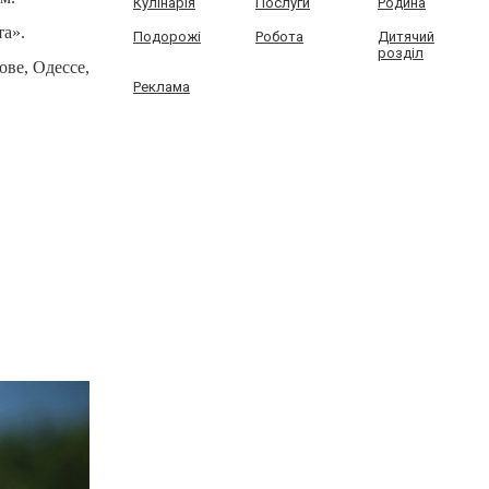
Кулінарія
Послуги
Родина
та».
Подорожі
Робота
Дитячий
розділ
ове, Одессе,
Реклама