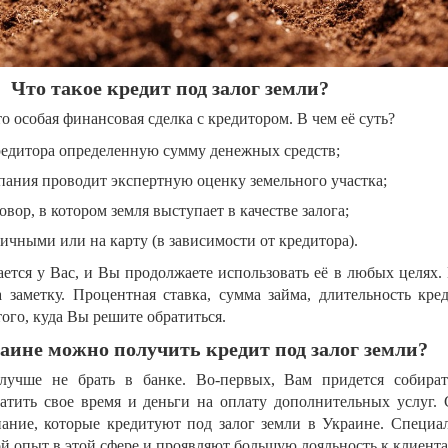
Что такое кредит под залог земли?
то особая финансовая сделка с кредитором. В чем её суть?
редитора определенную сумму денежных средств;
пания проводит экспертную оценку земельного участка;
вор, в котором земля выступает в качестве залога;
ичными или на карту (в зависимости от кредитора).
ается у Вас, и Вы продолжаете использовать её в любых целях. 
аметку. Процентная ставка, сумма займа, длительность кре
того, куда Вы решите обратиться.
раине можно получить кредит под залог земли?
лучше не брать в банке. Во-первых, Вам придется собира
ратить свое время и деньги на оплату дополнительных услуг.
ание, которые кредитуют под залог земли в Украине. Специа
 опыт в этой сфере и проявляют большую лояльность к клиента