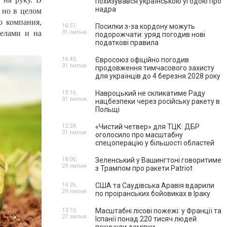
похизувався українською угодою про
надра
 но в целом
о компания,
16:57,
Посилки з-за кордону можуть
делами и на
31 липня
подорожчати: уряд погодив нові
податкові правила
16:43,
Євросоюз офіційно погодив
31 липня
продовження тимчасового захисту
для українців до 4 березня 2028 року
13:16,
Навроцький не скликатиме Раду
31 липня
нацбезпеки через російську ракету в
Польщі
12:24,
«Чистий четвер» для ТЦК: ДБР
31 липня
оголосило про масштабну
спецоперацію у більшості областей
18:00,
Зеленський у Вашингтоні говоритиме
29 липня
з Трампом про ракети Patriot
16:26,
США та Саудівська Аравія вдарили
29 липня
по проіранських бойовиках в Іраку
13:10,
Масштабні лісові пожежі: у Франції та
27 липня
Іспанії понад 220 тисяч людей