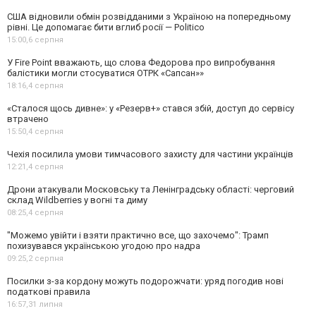
США відновили обмін розвідданими з Україною на попередньому
рівні. Це допомагає бити вглиб росії — Politico
15:00,
6 серпня
У Fire Point вважають, що слова Федорова про випробування
балістики могли стосуватися ОТРК «Сапсан»»
18:16,
4 серпня
«Сталося щось дивне»: у «Резерв+» стався збій, доступ до сервісу
втрачено
15:50,
4 серпня
Чехія посилила умови тимчасового захисту для частини українців
12:21,
4 серпня
Дрони атакували Московську та Ленінградську області: черговий
склад Wildberries у вогні та диму
08:25,
4 серпня
"Можемо увійти і взяти практично все, що захочемо": Трамп
похизувався українською угодою про надра
09:25,
2 серпня
Посилки з-за кордону можуть подорожчати: уряд погодив нові
податкові правила
16:57,
31 липня