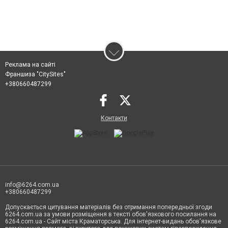
Реклама на сайті
Франшиза "CitySites"
+380660487299
Контакти
info@6264.com.ua
+380660487299
Допускається цитування матеріалів без отримання попередньої згоди
6264.com.ua за умови розміщення в тексті обов'язкового посилання на
6264.com.ua - Сайт міста Краматорська. Для інтернет-видань обов'язкове