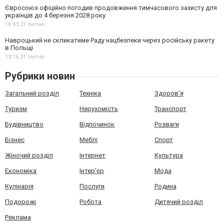
Євросоюз офіційно погодив продовження тимчасового захисту для
українців до 4 березня 2028 року
16:43,
31 липня
Навроцький не скликатиме Раду нацбезпеки через російську ракету
в Польщі
13:16,
31 липня
Рубрики новин
Загальний розділ
Техніка
Здоров'я
Туризм
Нерухомість
Транспорт
Будівництво
Відпочинок
Розваги
Бізнес
Меблі
Спорт
Жіночий розділ
Інтернет
Культура
Економіка
Інтер'єр
Мода
Кулінарія
Послуги
Родина
Подорожі
Робота
Дитячий розділ
Реклама