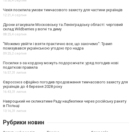
15:50,
4 серпня
Чехія посилила умови тимчасового захисту для частини українців
12:21,
4 серпня
Дрони атакували Московську та Ленінградську області: черговий
склад Wildberries у вогні та диму
08:25,
4 серпня
"Можемо увійти і взяти практично все, що захочемо": Трамп
похизувався українською угодою про надра
09:25,
2 серпня
Посилки з-за кордону можуть подорожчати: уряд погодив нові
податкові правила
16:57,
31 липня
Євросоюз офіційно погодив продовження тимчасового захисту для
українців до 4 березня 2028 року
16:43,
31 липня
Навроцький не скликатиме Раду нацбезпеки через російську ракету
в Польщі
13:16,
31 липня
Рубрики новин