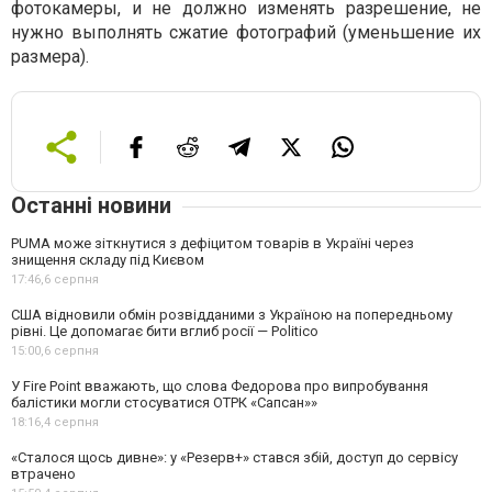
фотокамеры, и не должно изменять разрешение, не
нужно выполнять сжатие фотографий (уменьшение их
размера).
Останні новини
PUMA може зіткнутися з дефіцитом товарів в Україні через
знищення складу під Києвом
17:46,
6 серпня
США відновили обмін розвідданими з Україною на попередньому
рівні. Це допомагає бити вглиб росії — Politico
15:00,
6 серпня
У Fire Point вважають, що слова Федорова про випробування
балістики могли стосуватися ОТРК «Сапсан»»
18:16,
4 серпня
«Сталося щось дивне»: у «Резерв+» стався збій, доступ до сервісу
втрачено