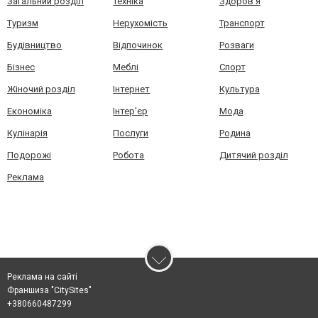
Загальний розділ
Техніка
Здоров'я
Туризм
Нерухомість
Транспорт
Будівництво
Відпочинок
Розваги
Бізнес
Меблі
Спорт
Жіночий розділ
Інтернет
Культура
Економіка
Інтер'єр
Мода
Кулінарія
Послуги
Родина
Подорожі
Робота
Дитячий розділ
Реклама
Реклама на сайті
Франшиза "CitySites"
+380660487299