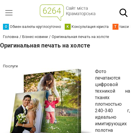
О
Обмен валюты круглосуточно
К
Консультация юриста
Т
такси К
Головна
Бізнес новини
Оригинальная печать на холсте
Оригинальная печать на холсте
Послуги
Фото
печатаются
цифровой
техникой на
тканях
плотностью
240-340 г,
идеально
имитирующих
полотна