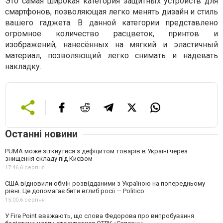
Это самая широкая категория защитных устройств для
смартфонов, позволяющая легко менять дизайн и стиль
вашего гаджета. В данной категории представлено
огромное количество расцветок, принтов и
изображений, нанесённых на мягкий и эластичный
материал, позволяющий легко снимать и надевать
накладку.
Останні новини
PUMA може зіткнутися з дефіцитом товарів в Україні через
знищення складу під Києвом
17:46,
6 серпня
США відновили обмін розвідданими з Україною на попередньому
рівні. Це допомагає бити вглиб росії — Politico
15:00,
6 серпня
У Fire Point вважають, що слова Федорова про випробування