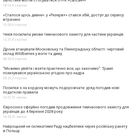
балістики могли стосуватися ОТРК «Сапсан»»
18:16,
4 серпня
«Сталося щось дивне»: у «Резерв+» стався збій, доступ до сервісу
втрачено
15:50,
4 серпня
Чехія посилила умови тимчасового захисту для частини українців
12:21,
4 серпня
Дрони атакували Московську та Ленінградську області: черговий
склад Wildberries у вогні та диму
08:25,
4 серпня
"Можемо увійти і взяти практично все, що захочемо": Трамп
похизувався українською угодою про надра
09:25,
2 серпня
Посилки з-за кордону можуть подорожчати: уряд погодив нові
податкові правила
16:57,
31 липня
Євросоюз офіційно погодив продовження тимчасового захисту для
українців до 4 березня 2028 року
16:43,
31 липня
Навроцький не скликатиме Раду нацбезпеки через російську ракету
в Польщі