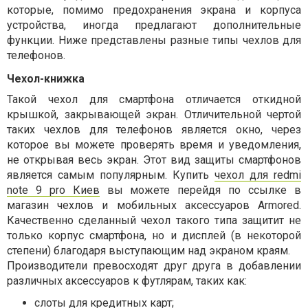
которые, помимо предохранения экрана и корпуса
устройства, иногда предлагают дополнительные
функции. Ниже представлены разные типы чехлов для
телефонов.
Чехол-книжка
Такой чехол для смартфона отличается откидной
крышкой, закрывающей экран. Отличительной чертой
таких чехлов для телефонов является окно, через
которое вы можете проверять время и уведомления,
не открывая весь экран. Этот вид защиты смартфонов
является самым популярным. Купить
чехол для
redmi
note
9
pro
Киев
вы можете перейдя по ссылке в
магазин чехлов и мобильных аксессуаров Armored.
Качественно сделанный чехол такого типа защитит не
только корпус смартфона, но и дисплей (в некоторой
степени) благодаря выступающим над экраном краям.
Производители превосходят друг друга в добавлении
различных аксессуаров к футлярам, таких как:
слоты для кредитных карт;