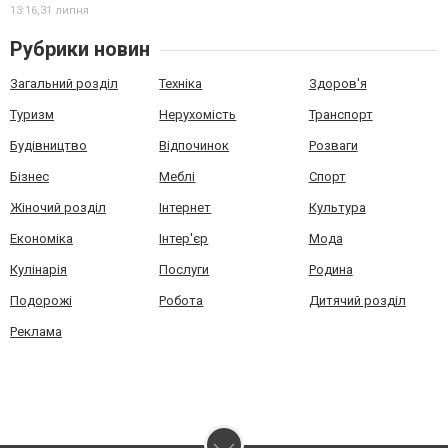
13:16,
31 липня
Рубрики новин
Загальний розділ
Техніка
Здоров'я
Туризм
Нерухомість
Транспорт
Будівництво
Відпочинок
Розваги
Бізнес
Меблі
Спорт
Жіночий розділ
Інтернет
Культура
Економіка
Інтер'єр
Мода
Кулінарія
Послуги
Родина
Подорожі
Робота
Дитячий розділ
Реклама