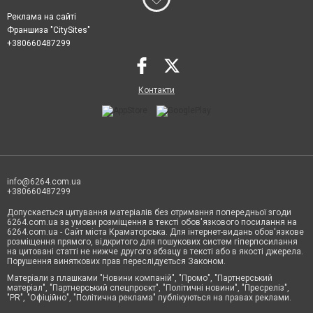
Реклама на сайті
Франшиза "CitySites"
+380660487299
Контакти
info@6264.com.ua
+380660487299
Допускається цитування матеріалів без отримання попередньої згоди
6264.com.ua за умови розміщення в тексті обов'язкового посилання на
6264.com.ua - Сайт міста Краматорська. Для інтернет-видань обов'язкове
розміщення прямого, відкритого для пошукових систем гіперпосилання
на цитовані статті не нижче другого абзацу в тексті або в якості джерела.
Порушення виняткових прав переслідується Законом.
Матеріали з плашками "Новини компаній", "Промо", "Партнерський
матеріал", "Партнерський спецпроєкт", "Політичні новини", "Пресреліз",
"PR", "Офіційно", "Політична реклама" публікуються на правах реклами.