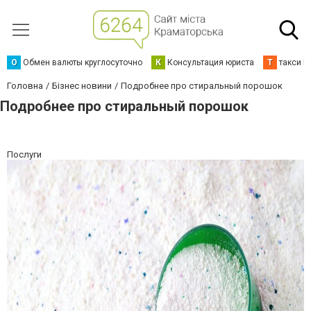
О
Обмен валюты круглосуточно
К
Консультация юриста
Т
такси К
Головна
Бізнес новини
Подробнее про стиральный порошок
Подробнее про стиральный порошок
Послуги