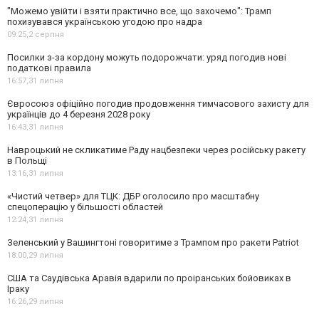
"Можемо увійти і взяти практично все, що захочемо": Трамп
похизувався українською угодою про надра
09:25,
2 серпня
Посилки з-за кордону можуть подорожчати: уряд погодив нові
податкові правила
16:57,
31 липня
Євросоюз офіційно погодив продовження тимчасового захисту для
українців до 4 березня 2028 року
16:43,
31 липня
Навроцький не скликатиме Раду нацбезпеки через російську ракету
в Польщі
13:16,
31 липня
«Чистий четвер» для ТЦК: ДБР оголосило про масштабну
спецоперацію у більшості областей
12:24,
31 липня
Зеленський у Вашингтоні говоритиме з Трампом про ракети Patriot
18:00,
29 липня
США та Саудівська Аравія вдарили по проіранських бойовиках в
Іраку
16:26,
29 липня