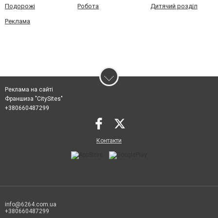
Подорожі
Робота
Дитячий розділ
Реклама
Реклама на сайті
Франшиза "CitySites"
+380660487299
Контакти
info@6264.com.ua
+380660487299