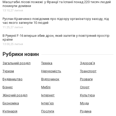
Масштабні лісові пожежі: у Франції та Іспанії понад 220 тисяч людей
покинули домівки
13:10,
27 липня
Руслан Кравченко повідомив про підозру організатору заходу, під
час якого загинули 10 людей
11:25,
27 липня
В Румунії F-16 вперше збив дрон, який залетів у повітряний простір
країни
13:00,
25 липня
Рубрики новин
Загальний розділ
Техніка
Здоров'я
Туризм
Нерухомість
Транспорт
Будівництво
Відпочинок
Розваги
Бізнес
Меблі
Спорт
Жіночий розділ
Інтернет
Культура
Економіка
Інтер'єр
Мода
Кулінарія
Послуги
Родина