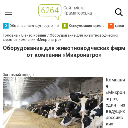
О
Обмен валюты круглосуточно
К
Консультация юриста
Т
такси К
Головна
Бізнес новини
Оборудование для животноводческих
ферм от компании «Микронагро»
Оборудование для животноводческих ферм
от компании «Микронагро»
Загальний розділ
Компани
я
«Микрон
агро»,
один из
ведущих
российс
ких