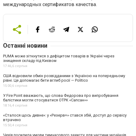
международных сертификатов качества.
Останні новини
PUMA може зіткнутися з дефіцитом товарів в Україні через
знищення складу під Києвом
17:46,
6 серпня
США відновили обмін розвідданими з Україною на попередньому
рівні. Це допомагає бити вглиб росії — Politico
15:00,
6 серпня
У Fire Point вважають, що слова Федорова про випробування
балістики могли стосуватися ОТРК «Сапсан»»
18:16,
4 серпня
«Сталося щось дивне»: у «Резерв+» стався збій, доступ до сервісу
втрачено
15:50,
4 серпня
Чехія посилила умови тимчасового захисту для частини українців