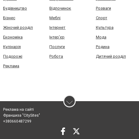
Будівництво
Відпочинок
Розваги
Бізнес
Меблі
Спорт
Жіночий розділ
Інтернет
Культура
Економіка
Інтер'єр
Мода
Кулінарія
Послуги
Родина
Подорожі
Робота
Дитячий розділ
Реклама
Реклама на сайті
Франшиза "CitySites"
+380660487299