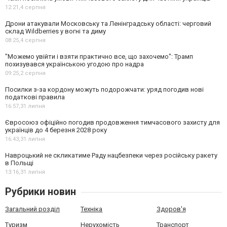
12:21,
4 серпня
Дрони атакували Московську та Ленінградську області: черговий
склад Wildberries у вогні та диму
08:25,
4 серпня
"Можемо увійти і взяти практично все, що захочемо": Трамп
похизувався українською угодою про надра
09:25,
2 серпня
Посилки з-за кордону можуть подорожчати: уряд погодив нові
податкові правила
16:57,
31 липня
Євросоюз офіційно погодив продовження тимчасового захисту для
українців до 4 березня 2028 року
16:43,
31 липня
Навроцький не скликатиме Раду нацбезпеки через російську ракету
в Польщі
13:16,
31 липня
Рубрики новин
Загальний розділ
Техніка
Здоров'я
Туризм
Нерухомість
Транспорт