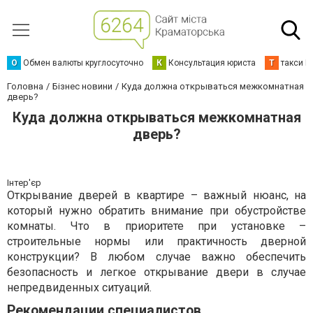
О
Обмен валюты круглосуточно
К
Консультация юриста
Т
такси К
Головна
Бізнес новини
Куда должна открываться межкомнатная
дверь?
Куда должна открываться межкомнатная
дверь?
Інтер'єр
Открывание дверей в квартире – важный нюанс, на
который нужно обратить внимание при обустройстве
комнаты. Что в приоритете при установке –
строительные нормы или практичность дверной
конструкции? В любом случае важно обеспечить
безопасность и легкое открывание двери в случае
непредвиденных ситуаций.
Рекомендации специалистов