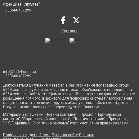
Франшиза "CitySites"
+380660487299
Контакти
info@6264.com.ua
+380660487299
Допускається цитування матеріалів без отримання попередньої згоди
6264.com.ua за умови розміщення в тексті обов'язкового посилання на
6264.com.ua - Сайт міста Краматорська. Для інтернет-видань обов'язкове
розміщення прямого, відкритого для пошукових систем гіперпосилання
на цитовані статті не нижче другого абзацу в тексті або в якості джерела.
Порушення виняткових прав переслідується Законом.
Матеріали з плашками "Новини компаній", "Промо", "Партнерський
матеріал", "Партнерський спецпроєкт", "Політичні новини", "Пресреліз",
"PR", "Офіційно", "Політична реклама" публікуються на правах реклами.
Політика конфіденційності
Правила сайту
Правила