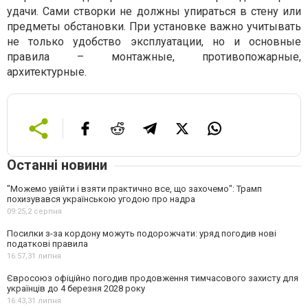
удачи. Сами створки не должны упираться в стену или
предметы обстановки. При установке важно учитывать
не только удобство эксплуатации, но и основные
правила – монтажные, противопожарные,
архитектурные.
Останні новини
"Можемо увійти і взяти практично все, що захочемо": Трамп
похизувався українською угодою про надра
09:25,
2 серпня
Посилки з-за кордону можуть подорожчати: уряд погодив нові
податкові правила
16:57,
31 липня
Євросоюз офіційно погодив продовження тимчасового захисту для
українців до 4 березня 2028 року
16:43,
31 липня