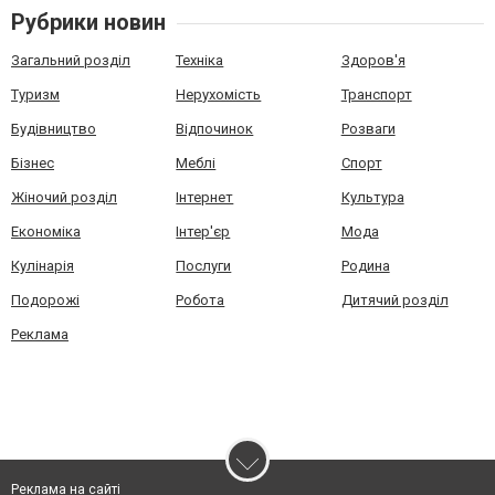
Рубрики новин
Загальний розділ
Техніка
Здоров'я
Туризм
Нерухомість
Транспорт
Будівництво
Відпочинок
Розваги
Бізнес
Меблі
Спорт
Жіночий розділ
Інтернет
Культура
Економіка
Інтер'єр
Мода
Кулінарія
Послуги
Родина
Подорожі
Робота
Дитячий розділ
Реклама
Реклама на сайті