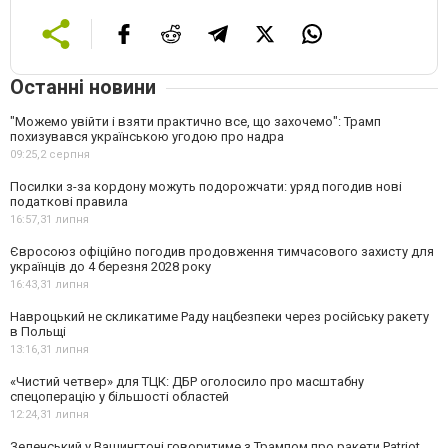
Останні новини
"Можемо увійти і взяти практично все, що захочемо": Трамп
похизувався українською угодою про надра
09:25,
2 серпня
Посилки з-за кордону можуть подорожчати: уряд погодив нові
податкові правила
16:57,
31 липня
Євросоюз офіційно погодив продовження тимчасового захисту для
українців до 4 березня 2028 року
16:43,
31 липня
Навроцький не скликатиме Раду нацбезпеки через російську ракету
в Польщі
13:16,
31 липня
«Чистий четвер» для ТЦК: ДБР оголосило про масштабну
спецоперацію у більшості областей
12:24,
31 липня
Зеленський у Вашингтоні говоритиме з Трампом про ракети Patriot