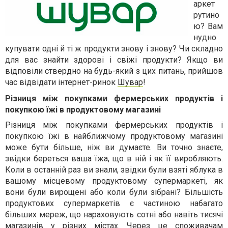
аркет
рутино
ю? Вам
нудно
купувати одні й ті ж продукти знову і знову? Чи складно
для вас знайти здорові і свіжі продукти? Якщо ви
відповіли ствердно на будь-який з цих питань, прийшов
час відвідати інтернет-ринок
Шувар
!
Різниця між покупками фермерських продуктів і
покупкою їжі в продуктовому магазині
Різниця між покупками фермерських продуктів і
покупкою їжі в найближчому продуктовому магазині
може бути більше, ніж ви думаєте. Ви точно знаєте,
звідки береться ваша їжа, що в ній і як її виробляють.
Коли в останній раз ви знали, звідки були взяті яблука в
вашому місцевому продуктовому супермаркеті, як
вони були вирощені або коли були зібрані? Більшість
продуктових супермаркетів є частиною набагато
більших мереж, що нараховують сотні або навіть тисячі
магазинів у різних містах. Через це споживачам