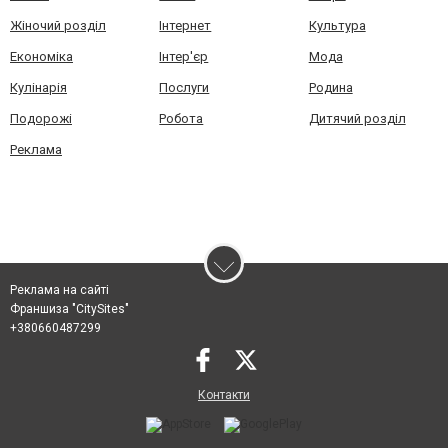
Жіночий розділ
Інтернет
Культура
Економіка
Інтер'єр
Мода
Кулінарія
Послуги
Родина
Подорожі
Робота
Дитячий розділ
Реклама
Реклама на сайті
Франшиза "CitySites"
+380660487299
Контакти