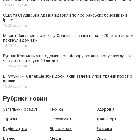
18:00,
29 липня
США та Саудівська Аравія вдарили по проіранських бойовиках в
Іраку
16:26,
29 липня
Масштабні лісові пожежі: у Франції та Іспанії понад 220 тисяч людей
покинули домівки
13:10,
27 липня
Руслан Кравченко повідомив про підозру організатору заходу, під
час якого загинули 10 людей
11:25,
27 липня
В Румунії F-16 вперше збив дрон, який залетів у повітряний простір
країни
13:00,
25 липня
Рубрики новин
Загальний розділ
Техніка
Здоров'я
Туризм
Нерухомість
Транспорт
Будівництво
Відпочинок
Розваги
Бізнес
Меблі
Спорт