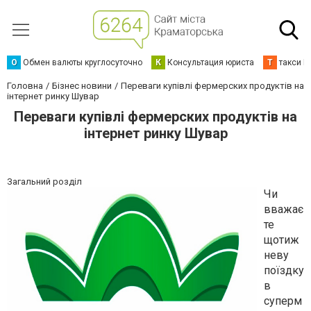
О
Обмен валюты круглосуточно
К
Консультация юриста
Т
такси К
Головна
Бізнес новини
Переваги купівлі фермерских продуктів на
інтернет ринку Шувар
Переваги купівлі фермерских продуктів на
інтернет ринку Шувар
Загальний розділ
Чи
вважає
те
щотиж
неву
поїздку
в
суперм