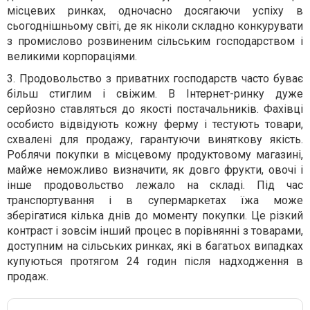
місцевих ринках, одночасно досягаючи успіху в
сьогоднішньому світі, де як ніколи складно конкурувати
з промислово розвиненим сільським господарством і
великими корпораціями.
3. Продовольство з приватних господарств часто буває
більш стиглим і свіжим. В Інтернет-ринку дуже
серйозно ставляться до якості постачальників. Фахівці
особисто відвідують кожну ферму і тестують товари,
схвалені для продажу, гарантуючи виняткову якість.
Роблячи покупки в місцевому продуктовому магазині,
майже неможливо визначити, як довго фрукти, овочі і
інше продовольство лежало на складі. Під час
транспортування і в супермаркетах їжа може
зберігатися кілька днів до моменту покупки. Це різкий
контраст і зовсім інший процес в порівнянні з товарами,
доступним на сільських ринках, які в багатьох випадках
купуються протягом 24 годин після надходження в
продаж.