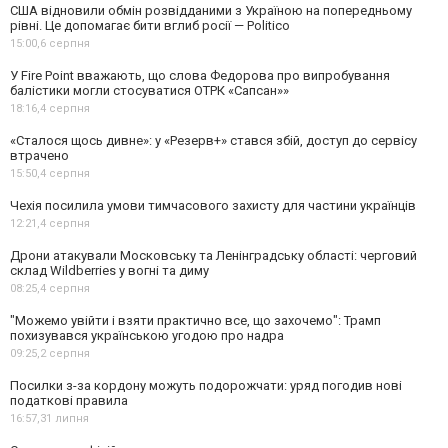
США відновили обмін розвідданими з Україною на попередньому
рівні. Це допомагає бити вглиб росії — Politico
15:00,
6 серпня
У Fire Point вважають, що слова Федорова про випробування
балістики могли стосуватися ОТРК «Сапсан»»
18:16,
4 серпня
«Сталося щось дивне»: у «Резерв+» стався збій, доступ до сервісу
втрачено
15:50,
4 серпня
Чехія посилила умови тимчасового захисту для частини українців
12:21,
4 серпня
Дрони атакували Московську та Ленінградську області: черговий
склад Wildberries у вогні та диму
08:25,
4 серпня
"Можемо увійти і взяти практично все, що захочемо": Трамп
похизувався українською угодою про надра
09:25,
2 серпня
Посилки з-за кордону можуть подорожчати: уряд погодив нові
податкові правила
16:57,
31 липня