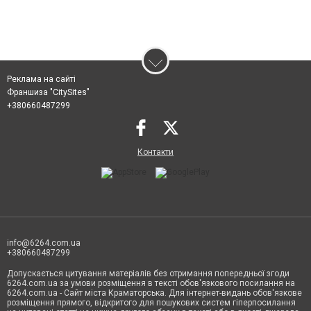
Реклама на сайті
Франшиза "CitySites"
+380660487299
Контакти
info@6264.com.ua
+380660487299
Допускається цитування матеріалів без отримання попередньої згоди
6264.com.ua за умови розміщення в тексті обов'язкового посилання на
6264.com.ua - Сайт міста Краматорська. Для інтернет-видань обов'язкове
розміщення прямого, відкритого для пошукових систем гіперпосилання