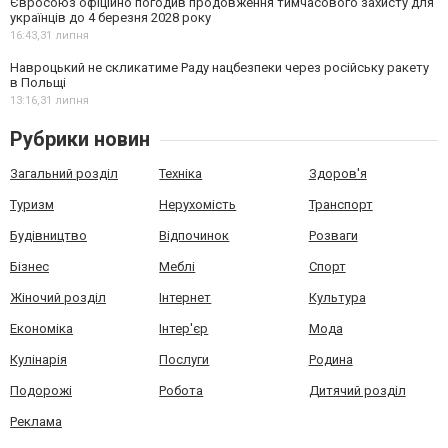
Євросоюз офіційно погодив продовження тимчасового захисту для
українців до 4 березня 2028 року
16:43,
31 липня
Навроцький не скликатиме Раду нацбезпеки через російську ракету
в Польщі
13:16,
31 липня
Рубрики новин
Загальний розділ
Техніка
Здоров'я
Туризм
Нерухомість
Транспорт
Будівництво
Відпочинок
Розваги
Бізнес
Меблі
Спорт
Жіночий розділ
Інтернет
Культура
Економіка
Інтер'єр
Мода
Кулінарія
Послуги
Родина
Подорожі
Робота
Дитячий розділ
Реклама