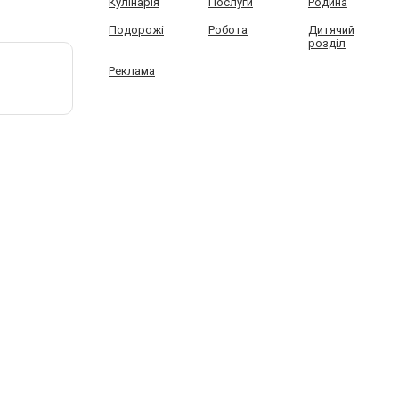
Кулінарія
Послуги
Родина
Подорожі
Робота
Дитячий
розділ
Реклама