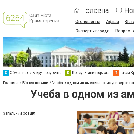
Головна
Но
Оголошення
Афіша
Фот
Эксперты города
Вопрос -
О
Обмен валюты круглосуточно
К
Консультация юриста
Т
такси К
Головна
Бізнес новини
Учеба в одном из американских университет
Учеба в одном из а
Загальний розділ