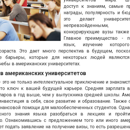
доступ к знаниям, самые п
награды, популярность и бю
это делает универси
непревзойденными, с
конкурирующие вузы также 
Главное преимущество - п
язык, изучение которог
возраста. Это дает много перспектив в будущем, поско
е барьеры, которые для некоторых людей являются
чебы в американских университетах.
в американских университетов
- это не только интеллектуальное приключение и знакомст
 Это ключ к вашей будущей карьере. Средняя зарплата 
ларов в год выше, чем у выпускника средней школы. Ам
инвестиция в себя, свое развитие и образование. Также 
нансовой помощи для малообеспеченных студентов. Одна
жного знания языка разобраться в лекциях и пройти
о. Ознакомившись с предложением того или иного аме
ет подать заявление на получение визы, то есть разрешен