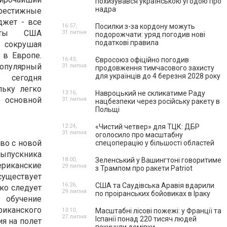
похизувався українською угодою про
надра
рестижные
джет - все
16:57,
Посилки з-за кордону можуть
теты США
31 липня
подорожчати: уряд погодив нові
податкові правила
окрушая
в Европе.
16:43,
Євросоюз офіційно погодив
опулярный
31 липня
продовження тимчасового захисту
для українців до 4 березня 2028 року
о сегодня
льку легко
13:16,
Навроцький не скликатиме Раду
 основной
31 липня
нацбезпеки через російську ракету в
Польщі
12:24,
«Чистий четвер» для ТЦК: ДБР
31 липня
оголосило про масштабну
во с новой
спецоперацію у більшості областей
выпускника
18:00,
Зеленський у Вашингтоні говоритиме
ериканские
29 липня
з Трампом про ракети Patriot
существует
16:26,
США та Саудівська Аравія вдарили
ко следует
29 липня
по проіранських бойовиках в Іраку
 обучение
риканского
13:10,
Масштабні лісові пожежі: у Франції та
27 липня
Іспанії понад 220 тисяч людей
ия на полет