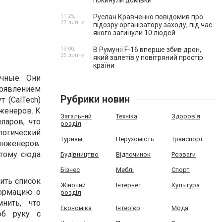
покинули домівки
11:25,
Руслан Кравченко повідомив про
27 липня
підозру організатору заходу, під час
якого загинули 10 людей
13:00,
В Румунії F-16 вперше збив дрон,
25 липня
який залетів у повітряний простір
країни
чные. Они
появлением
Рубрики новин
 (CalTech)
нженеров. К
Загальний
Техніка
Здоров'я
ларов, что
розділ
логический
Туризм
Нерухомість
Транспорт
инженеров.
этому сюда
Будівництво
Відпочинок
Розваги
Бізнес
Меблі
Спорт
ить список
Жіночий
Інтернет
Культура
формацию о
розділ
нить, что
Економіка
Інтер'єр
Мода
об руку с