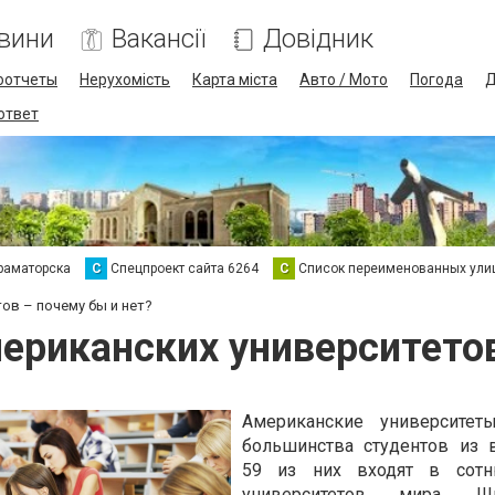
вини
Вакансії
Довідник
оотчеты
Нерухомість
Карта міста
Авто / Мото
Погода
Д
 ответ
раматорска
С
Спецпроект сайта 6264
С
Список переименованных ули
ов – почему бы и нет?
мериканских университетов
Американские университет
большинства студентов из в
59 из них входят в сот
университетов мира. Ши