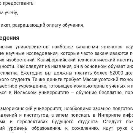
 предоставить:
а учебу,
икат, разрешающий оплату обучения.
ведения
нских университетов наиболее важными являются нау
е научные исследования, которые часто заканчиваются 
х изобретений. Калифорнийский технологический институт
ности. Как следует из названия, он в основном обучает и
есплатна. Ежегодно вы должны платить более 52000 дол
го студента. Те же деньги требует Массачусетский техно
известное учреждение, готовящее компьютерных ученых и 
ься в Йельском университете – обучение бесплатно, по
 американский университет, необходимо заранее подготов
влений и институтов, а затем поискать в Интернете ин
ма и перспективах будущего студента. Следует пом
ий уровень образования, к сожалению, идут рука 