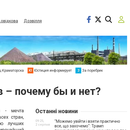
овідкова
Дозвілля
ц Краматорска
Ю
Юстиция информирует
З
За поребрик
 – почему бы и нет?
Останні новини
ы - мечта
сех стран,
09:25,
"Можемо увійти і взяти практично
ню лучших
2 серпня
все, що захочемо": Трамп
рочайший