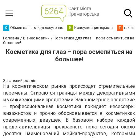
О
Обмен валюты круглосуточно
К
Консультация юриста
Т
такси К
Головна
Бізнес новини
Косметика для глаз – пора осмелиться на
большее!
Косметика для глаз – пора осмелиться на
большее!
Загальний розділ
На косметическом рынке происходят стремительные
перемены. Стираются границы между декоративными
и ухаживающими средствами. Закономерное следствие
– профессиональная косметика покидает несессеры
визажистов и прочно обосновывается в косметичках
современных девушек. В базовом наборе каждой
представительницы прекрасного пола сегодня около
десятка наименований мейкап-продуктов, которыми