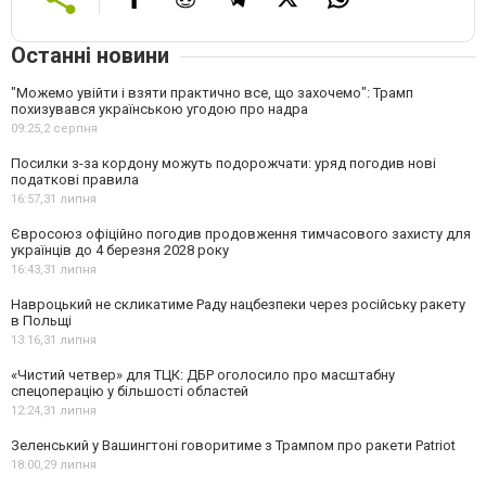
Останні новини
"Можемо увійти і взяти практично все, що захочемо": Трамп
похизувався українською угодою про надра
09:25,
2 серпня
Посилки з-за кордону можуть подорожчати: уряд погодив нові
податкові правила
16:57,
31 липня
Євросоюз офіційно погодив продовження тимчасового захисту для
українців до 4 березня 2028 року
16:43,
31 липня
Навроцький не скликатиме Раду нацбезпеки через російську ракету
в Польщі
13:16,
31 липня
«Чистий четвер» для ТЦК: ДБР оголосило про масштабну
спецоперацію у більшості областей
12:24,
31 липня
Зеленський у Вашингтоні говоритиме з Трампом про ракети Patriot
18:00,
29 липня