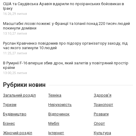
США та Саудівська Аравія вдарили по проіранських бойовиках в
Іраку
16:26,
29 липня
Масштабні лісові пожежі: у Франції та Іспанії понад 220 тисяч людей
покинули домівки
13:10,
27 липня
Руслан Кравченко повідомив про підозру організатору заходу, під
час якого загинули 10 людей
11:25,
27 липня
В Румунії F-16 вперше збив дрон, який залетів у повітряний простір
країни
13:00,
25 липня
Рубрики новин
Загальний розділ
Техніка
Здоров'я
Туризм
Нерухомість
Транспорт
Будівництво
Відпочинок
Розваги
Бізнес
Меблі
Спорт
Жіночий розділ
Інтернет
Культура