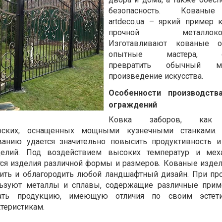
безопасность. Кованы
artdeco.ua
– яркий пример к
прочной металлоконс
Изготавливают кованые о
опытные мастера, сп
превратить обычный 
произведение искусства.
Особенности производств
ограждений
Ковка заборов, как 
рских, оснащенных мощными кузнечными станками. 
анию удается значительно повысить продуктивность и
делий. Под воздействием высоких температур и меха
ся изделия различной формы и размеров. Кованые изде
сить и облагородить любой ландшафтный дизайн. При пр
ьзуют металлы и сплавы, содержащие различные прим
дать продукцию, имеющую отличия по своим эстет
теристикам.