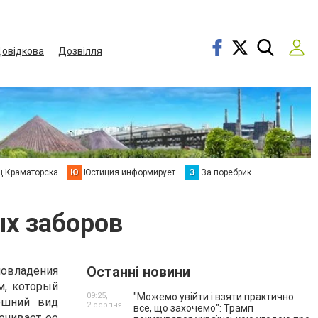
овідкова
Дозвілля
ц Краматорска
Ю
Юстиция информирует
З
За поребрик
х заборов
Останні новини
овладения
м, который
09:25,
"Можемо увійти і взяти практично
ешний вид
2 серпня
все, що захочемо": Трамп
ечивает ее