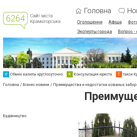
Головна
Но
Оголошення
Афіша
Фот
Эксперты города
Вопрос -
О
Обмен валюты круглосуточно
К
Консультация юриста
Т
такси К
Головна
Бізнес новини
Преимущества и недостатки кованых забо
Преимуще
Будівництво