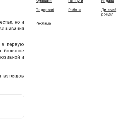
Кулінарія
Послуги
Родина
Подорожі
Робота
Дитячий
розділ
ства, но и
Реклама
звешивания
т в первую
мо большое
люзивной и
и взглядов