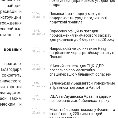
похизувався українською угодою про
надра
е заборы
расивой и
16:57,
Посилки з-за кордону можуть
трукции.
31 липня
подорожчати: уряд погодив нові
податкові правила
граждения
особные
16:43,
Євросоюз офіційно погодив
металл в
31 липня
продовження тимчасового захисту
для українців до 4 березня 2028 року
13:16,
Навроцький не скликатиме Раду
а кованых
31 липня
нацбезпеки через російську ракету в
Польщі
правило,
12:24,
«Чистий четвер» для ТЦК: ДБР
Благодаря
31 липня
оголосило про масштабну
спецоперацію у більшості областей
 сократить
нического
18:00,
Зеленський у Вашингтоні говоритиме
лия хороши
29 липня
з Трампом про ракети Patriot
оизводстве
16:26,
США та Саудівська Аравія вдарили
еси. Таким
29 липня
по проіранських бойовиках в Іраку
ическим и
13:10,
Масштабні лісові пожежі: у Франції та
27 липня
Іспанії понад 220 тисяч людей