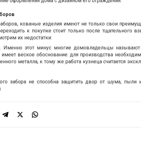
ание оформления дома с дизайном его ограждения.
аборов
заборов, кованые изделия имеют не только свои преимуще
переходить к покупке стоит только после тщательного в
смотрим их недостатки:
ь. Именно этот минус многие домовладельцы называю
н имеет веское обоснование: для производства необходи
енного металла, к тому же работа кузнеца считается экск
ого забора не способна защитить двор от шума, пыли 
.