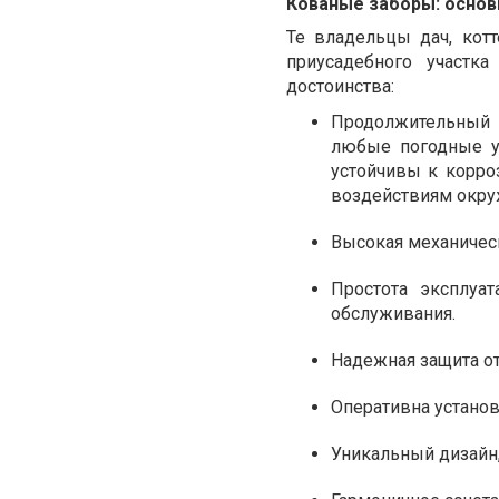
Кованые заборы: осно
Те владельцы дач, кот
приусадебного участк
достоинства:
Продолжительный
любые погодные у
устойчивы к корро
воздействиям окр
Высокая механическ
Простота эксплуа
обслуживания.
Надежная защита о
Оперативна установ
Уникальный дизайн,