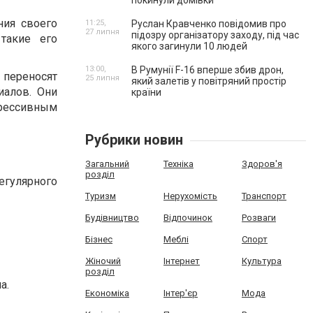
покинули домівки
ния своего
11:25,
Руслан Кравченко повідомив про
27 липня
підозру організатору заходу, під час
такие его
якого загинули 10 людей
13:00,
В Румунії F-16 вперше збив дрон,
переносят
25 липня
який залетів у повітряний простір
иалов. Они
країни
грессивным
Рубрики новин
Загальний
Техніка
Здоров'я
розділ
егулярного
Туризм
Нерухомість
Транспорт
Будівництво
Відпочинок
Розваги
Бізнес
Меблі
Спорт
Жіночий
Інтернет
Культура
розділ
а.
Економіка
Інтер'єр
Мода