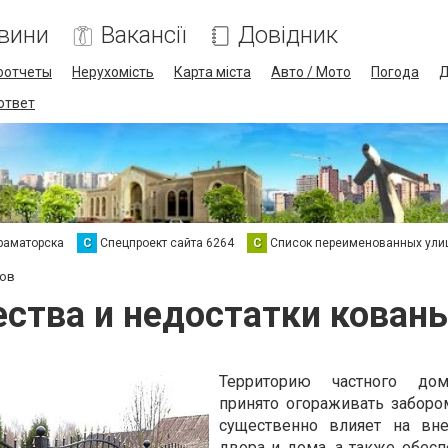
вини
Вакансії
Довідник
оотчеты
Нерухомість
Карта міста
Авто / Мото
Погода
Д
 ответ
раматорска
С
Спецпроект сайта 6264
С
Список переименованных ули
ров
ства и недостатки кованы
Территорию частного дом
принято огораживать заборо
существенно влияет на вн
двора и дома, а также обесп