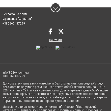
Реклама на сайті
Франшиза "CitySites"
+380660487299
Контакти
info@6264.com.ua
+380660487299
Допускається цитування матеріалів без отримання попередньої згоди
6264.com.ua за умови розміщення в тексті обов'язкового посилання на
6264.com.ua - Сайт міста Краматорська. Для інтернет-видань обов'язкове
розміщення прямого, відкритого для пошукових систем гіперпосилання
на цитовані статті не нижче другого абзацу в тексті або в якості джерела.
Порушення виняткових прав переслідується Законом.
Матеріали з плашками "Новини компаній", "Промо", "Партнерський
матеріал", "Партнерський спецпроєкт", "Політичні новини", "Пресреліз",