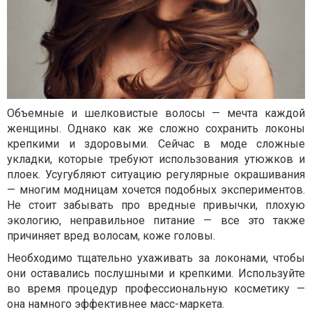
Объемные и шелковистые волосы — мечта каждой
женщины. Однако как же сложно сохранить локоны
крепкими и здоровыми. Сейчас в моде сложные
укладки, которые требуют использования утюжков и
плоек. Усугубляют ситуацию регулярные окрашивания
— многим модницам хочется подобных экспериментов.
Не стоит забывать про вредные привычки, плохую
экологию, неправильное питание — все это также
причиняет вред волосам, коже головы.
Необходимо тщательно ухаживать за локонами, чтобы
они оставались послушными и крепкими. Используйте
во время процедур профессиональную косметику —
она намного эффективнее масс-маркета.