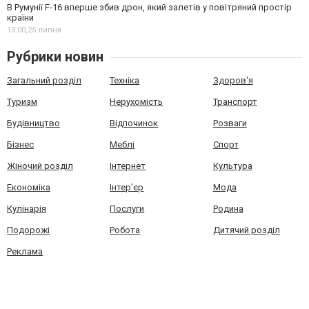
В Румунії F-16 вперше збив дрон, який залетів у повітряний простір
країни
13:00,
25 липня
Рубрики новин
Загальний розділ
Техніка
Здоров'я
Туризм
Нерухомість
Транспорт
Будівництво
Відпочинок
Розваги
Бізнес
Меблі
Спорт
Жіночий розділ
Інтернет
Культура
Економіка
Інтер'єр
Мода
Кулінарія
Послуги
Родина
Подорожі
Робота
Дитячий розділ
Реклама