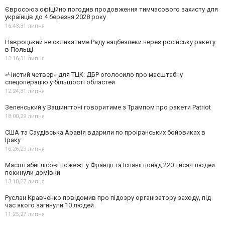
Євросоюз офіційно погодив продовження тимчасового захисту для
українців до 4 березня 2028 року
16:43,
31 липня
Навроцький не скликатиме Раду нацбезпеки через російську ракету
в Польщі
13:16,
31 липня
«Чистий четвер» для ТЦК: ДБР оголосило про масштабну
спецоперацію у більшості областей
12:24,
31 липня
Зеленський у Вашингтоні говоритиме з Трампом про ракети Patriot
18:00,
29 липня
США та Саудівська Аравія вдарили по проіранських бойовиках в
Іраку
16:26,
29 липня
Масштабні лісові пожежі: у Франції та Іспанії понад 220 тисяч людей
покинули домівки
13:10,
27 липня
Руслан Кравченко повідомив про підозру організатору заходу, під
час якого загинули 10 людей
11:25,
27 липня