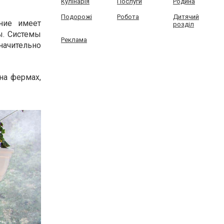
Кулінарія
Послуги
Родина
Подорожі
Робота
Дитячий
ение имеет
розділ
ы. Системы
Реклама
начительно
на фермах,