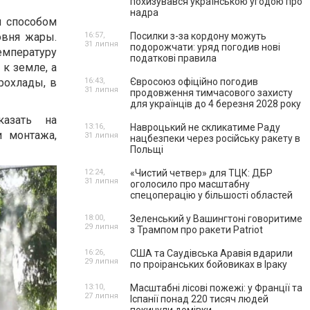
похизувався українською угодою про
надра
м способом
овня жары.
16:57,
Посилки з-за кордону можуть
31 липня
подорожчати: уряд погодив нові
емпературу
податкові правила
 к земле, а
рохлады, в
16:43,
Євросоюз офіційно погодив
31 липня
продовження тимчасового захисту
для українців до 4 березня 2028 року
азать на
13:16,
Навроцький не скликатиме Раду
и монтажа,
31 липня
нацбезпеки через російську ракету в
Польщі
12:24,
«Чистий четвер» для ТЦК: ДБР
31 липня
оголосило про масштабну
спецоперацію у більшості областей
18:00,
Зеленський у Вашингтоні говоритиме
29 липня
з Трампом про ракети Patriot
16:26,
США та Саудівська Аравія вдарили
29 липня
по проіранських бойовиках в Іраку
13:10,
Масштабні лісові пожежі: у Франції та
27 липня
Іспанії понад 220 тисяч людей