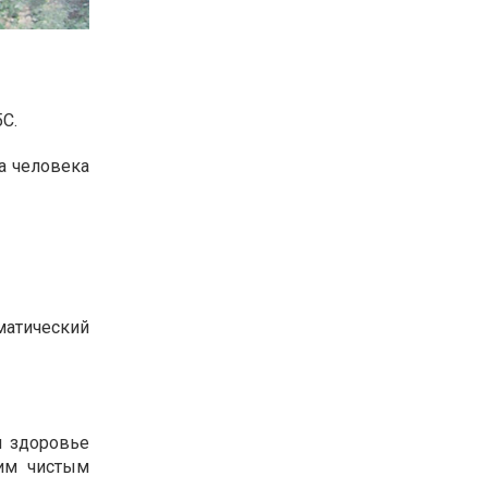
С.
а человека
матический
и здоровье
им чистым