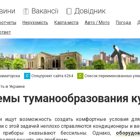
вини
Вакансії
Довідник
оотчеты
Нерухомість
Карта міста
Авто / Мото
Погода
Д
 ответ
раматорска
С
Спецпроект сайта 6264
С
Список переименованных ули
ть в Украине
емы туманообразования ку
 ищут возможность создать комфортные условия для
и с этой задачей неплохо справляются кондиционеры и ве
 приборы оказывают бессильны. Однако,
оборудо
воляет решить эту проблему.