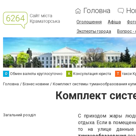
Головна
Но
Оголошення
Афіша
Фот
Эксперты города
Вопрос -
О
Обмен валюты круглосуточно
К
Консультация юриста
Т
такси К
Головна
Бізнес новини
Комплект системы туманообразования купи
Комплект сист
Загальний розділ
С приходом жары люди
отдыха. Если в помещени
то на улице данные
туманообразования
поз