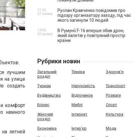
покинули домівки
11:25,
Руслан Кравченко повідомив про
27 липня
підозру організатору заходу, під час
якого загинули 10 людей
13:00,
В Румунії F-16 вперше збив дрон,
25 липня
який залетів у повітряний простір
країни
Рубрики новин
бъектов:
Загальний
Техніка
Здоров'я
тся лучшим
розділ
я на улице
е создать
Туризм
Нерухомість
Транспорт
Будівництво
Відпочинок
Розваги
Бізнес
Меблі
Спорт
е и комфорт
го намного
Жіночий
Інтернет
Культура
розділ
Економіка
Інтер'єр
Мода
 на летней