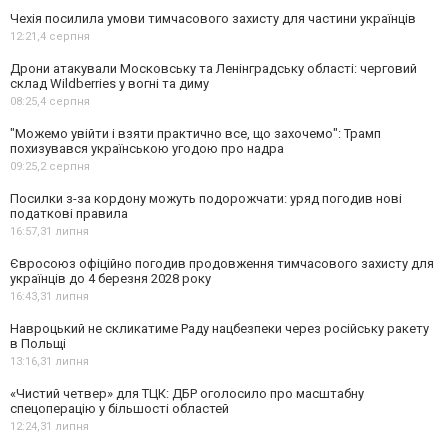
Чехія посилила умови тимчасового захисту для частини українців
12:21,
4 серпня
Дрони атакували Московську та Ленінградську області: черговий
склад Wildberries у вогні та диму
08:25,
4 серпня
"Можемо увійти і взяти практично все, що захочемо": Трамп
похизувався українською угодою про надра
09:25,
2 серпня
Посилки з-за кордону можуть подорожчати: уряд погодив нові
податкові правила
16:57,
31 липня
Євросоюз офіційно погодив продовження тимчасового захисту для
українців до 4 березня 2028 року
16:43,
31 липня
Навроцький не скликатиме Раду нацбезпеки через російську ракету
в Польщі
13:16,
31 липня
«Чистий четвер» для ТЦК: ДБР оголосило про масштабну
спецоперацію у більшості областей
12:24,
31 липня