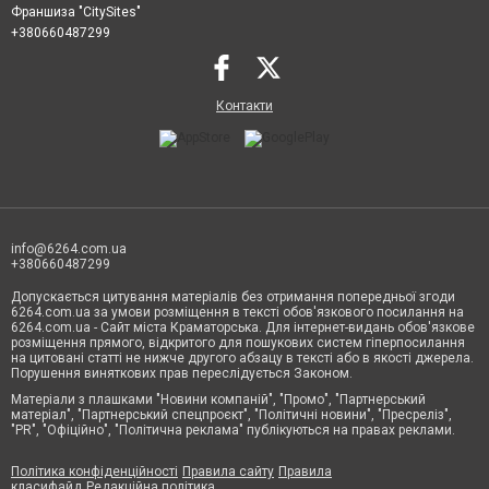
Франшиза "CitySites"
+380660487299
Контакти
info@6264.com.ua
+380660487299
Допускається цитування матеріалів без отримання попередньої згоди
6264.com.ua за умови розміщення в тексті обов'язкового посилання на
6264.com.ua - Сайт міста Краматорська. Для інтернет-видань обов'язкове
розміщення прямого, відкритого для пошукових систем гіперпосилання
на цитовані статті не нижче другого абзацу в тексті або в якості джерела.
Порушення виняткових прав переслідується Законом.
Матеріали з плашками "Новини компаній", "Промо", "Партнерський
матеріал", "Партнерський спецпроєкт", "Політичні новини", "Пресреліз",
"PR", "Офіційно", "Політична реклама" публікуються на правах реклами.
Політика конфіденційності
Правила сайту
Правила
класифайд
Редакційна політика