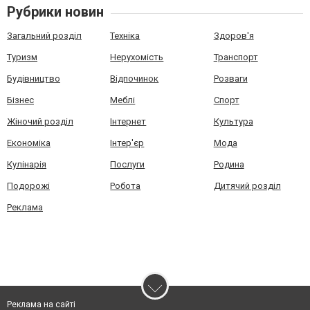
Рубрики новин
Загальний розділ
Техніка
Здоров'я
Туризм
Нерухомість
Транспорт
Будівництво
Відпочинок
Розваги
Бізнес
Меблі
Спорт
Жіночий розділ
Інтернет
Культура
Економіка
Інтер'єр
Мода
Кулінарія
Послуги
Родина
Подорожі
Робота
Дитячий розділ
Реклама
Реклама на сайті