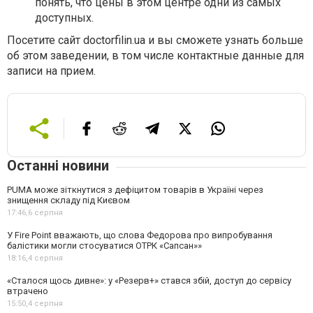
понять, что цены в этом центре одни из самых
доступных.
Посетите сайт doctorfilin.ua и вы сможете узнать больше
об этом заведении, в том числе контактные данные для
записи на прием.
Останні новини
PUMA може зіткнутися з дефіцитом товарів в Україні через
знищення складу під Києвом
17:46,
6 серпня
У Fire Point вважають, що слова Федорова про випробування
балістики могли стосуватися ОТРК «Сапсан»»
18:16,
4 серпня
«Сталося щось дивне»: у «Резерв+» стався збій, доступ до сервісу
втрачено
15:50,
4 серпня