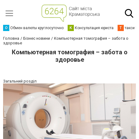
О
Обмен валюты круглосуточно
К
Консультация юриста
Т
такси К
Головна
Бізнес новини
Компьютерная томография – забота о
здоровье
Компьютерная томография – забота о
здоровье
Загальний розділ