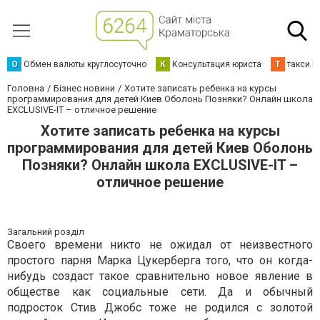
О
Обмен валюты круглосуточно
К
Консультация юриста
Т
такси К
Головна
Бізнес новини
Хотите записать ребенка на курсы
программирования для детей Киев Оболонь Позняки? Онлайн школа
EXCLUSIVE-IT – отличное решение
Хотите записать ребенка на курсы
программирования для детей Киев Оболонь
Позняки? Онлайн школа EXCLUSIVE-IT –
отличное решение
Загальний розділ
Своего времени никто не ожидал от неизвестного
простого парня Марка Цукерберга того, что он когда-
нибудь создаст такое сравнительно новое явление в
обществе как социальные сети. Да и обычный
подросток Стив Джобс тоже не родился с золотой