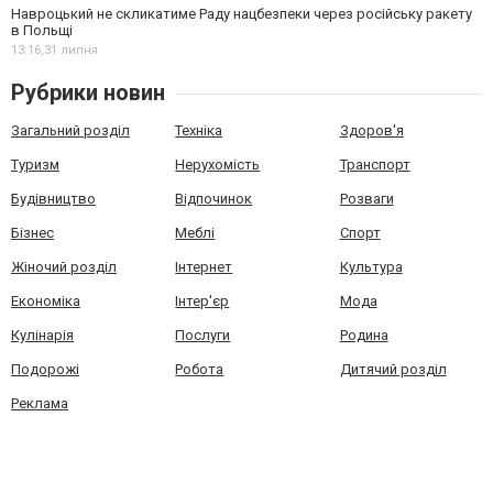
Навроцький не скликатиме Раду нацбезпеки через російську ракету
в Польщі
13:16,
31 липня
Рубрики новин
Загальний розділ
Техніка
Здоров'я
Туризм
Нерухомість
Транспорт
Будівництво
Відпочинок
Розваги
Бізнес
Меблі
Спорт
Жіночий розділ
Інтернет
Культура
Економіка
Інтер'єр
Мода
Кулінарія
Послуги
Родина
Подорожі
Робота
Дитячий розділ
Реклама