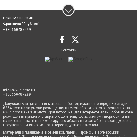
Реклама на сайті
Франшиза "CitySites"
+380660487299
Контакти
info@6264.com.ua
+380660487299
Допускається цитування матеріалів без отримання попередньої згоди
6264.com.ua за умови розміщення в тексті обов'язкового посилання на
6264.com.ua - Сайт міста Краматорська. Для інтернет-видань обов'язкове
розміщення прямого, відкритого для пошукових систем гіперпосилання
на цитовані статті не нижче другого абзацу в тексті або в якості джерела.
Порушення виняткових прав переслідується Законом.
Матеріали з плашками "Новини компаній", "Промо", "Партнерський
матеріал", "Партнерський спецпроєкт", "Політичні новини", "Пресреліз",