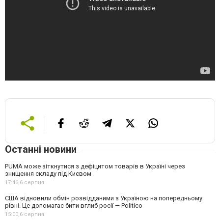
Останні новини
PUMA може зіткнутися з дефіцитом товарів в Україні через
знищення складу під Києвом
17:46,
6 серпня
США відновили обмін розвідданими з Україною на попередньому
рівні. Це допомагає бити вглиб росії — Politico
15:00,
6 серпня