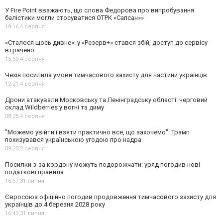
У Fire Point вважають, що слова Федорова про випробування
балістики могли стосуватися ОТРК «Сапсан»»
18:16,
4 серпня
«Сталося щось дивне»: у «Резерв+» стався збій, доступ до сервісу
втрачено
15:50,
4 серпня
Чехія посилила умови тимчасового захисту для частини українців
12:21,
4 серпня
Дрони атакували Московську та Ленінградську області: черговий
склад Wildberries у вогні та диму
08:25,
4 серпня
"Можемо увійти і взяти практично все, що захочемо": Трамп
похизувався українською угодою про надра
09:25,
2 серпня
Посилки з-за кордону можуть подорожчати: уряд погодив нові
податкові правила
16:57,
31 липня
Євросоюз офіційно погодив продовження тимчасового захисту для
українців до 4 березня 2028 року
16:43,
31 липня