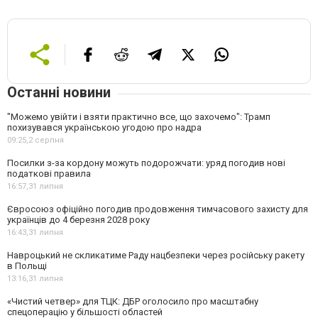
Останні новини
"Можемо увійти і взяти практично все, що захочемо": Трамп
похизувався українською угодою про надра
09:25,
2 серпня
Посилки з-за кордону можуть подорожчати: уряд погодив нові
податкові правила
16:57,
31 липня
Євросоюз офіційно погодив продовження тимчасового захисту для
українців до 4 березня 2028 року
16:43,
31 липня
Навроцький не скликатиме Раду нацбезпеки через російську ракету
в Польщі
13:16,
31 липня
«Чистий четвер» для ТЦК: ДБР оголосило про масштабну
спецоперацію у більшості областей