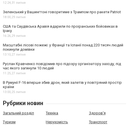
12:24,
31 липня
Зеленський у Вашингтоні говоритиме з Трампом про ракети Patriot
18:00,
29 липня
США та Саудівська Аравія вдарили по проіранських бойовиках в
Іраку
16:26,
29 липня
Масштабні лісові пожежі: у Франції та Іспанії понад 220 тисяч людей
покинули домівки
13:10,
27 липня
Руслан Кравченко повідомив про підозру організатору заходу, під
час якого загинули 10 людей
11:25,
27 липня
В Румунії F-16 вперше збив дрон, який залетів у повітряний простір
країни
13:00,
25 липня
Рубрики новин
Загальний розділ
Техніка
Здоров'я
Туризм
Нерухомість
Транспорт