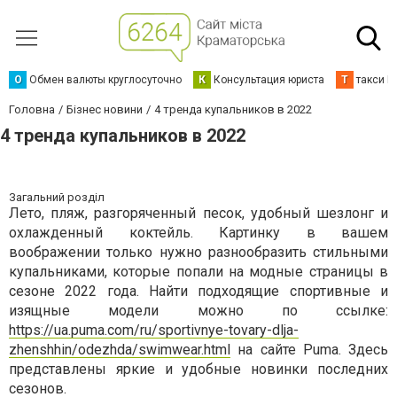
О
Обмен валюты круглосуточно
К
Консультация юриста
Т
такси К
Головна
Бізнес новини
4 тренда купальников в 2022
4 тренда купальников в 2022
Загальний розділ
Лето, пляж, разгоряченный песок, удобный шезлонг и
охлажденный коктейль. Картинку в вашем
воображении только нужно разнообразить стильными
купальниками, которые попали на модные страницы в
сезоне 2022 года. Найти подходящие спортивные и
изящные модели можно по ссылке:
https://ua.puma.com/ru/sportivnye-tovary-dlja-
zhenshhin/odezhda/swimwear.html
на сайте Puma. Здесь
представлены яркие и удобные новинки последних
сезонов.