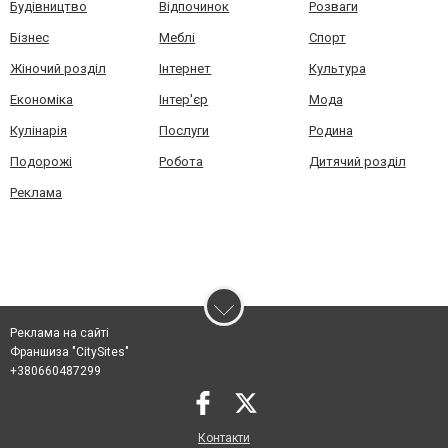
Будівництво
Відпочинок
Розваги
Бізнес
Меблі
Спорт
Жіночий розділ
Інтернет
Культура
Економіка
Інтер'єр
Мода
Кулінарія
Послуги
Родина
Подорожі
Робота
Дитячий розділ
Реклама
Реклама на сайті
Франшиза "CitySites"
+380660487299
Контакти