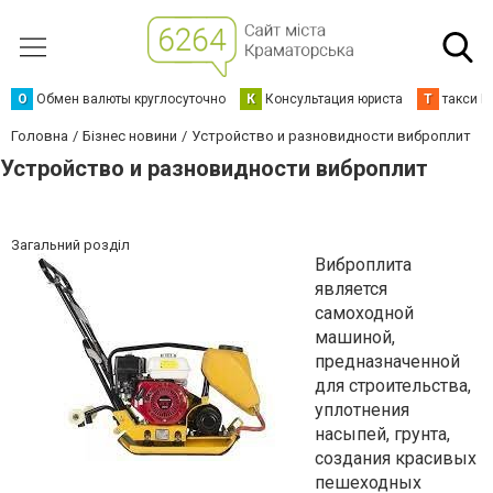
О
Обмен валюты круглосуточно
К
Консультация юриста
Т
такси К
Головна
Бізнес новини
Устройство и разновидности виброплит
Устройство и разновидности виброплит
Загальний розділ
Виброплита
является
самоходной
машиной,
предназначенной
для строительства,
уплотнения
насыпей, грунта,
создания красивых
пешеходных