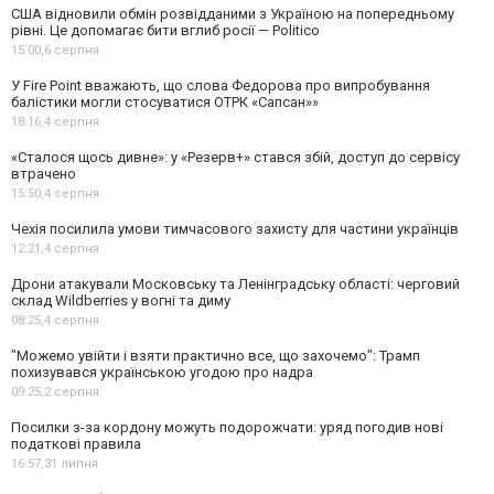
США відновили обмін розвідданими з Україною на попередньому
рівні. Це допомагає бити вглиб росії — Politico
15:00,
6 серпня
У Fire Point вважають, що слова Федорова про випробування
балістики могли стосуватися ОТРК «Сапсан»»
18:16,
4 серпня
«Сталося щось дивне»: у «Резерв+» стався збій, доступ до сервісу
втрачено
15:50,
4 серпня
Чехія посилила умови тимчасового захисту для частини українців
12:21,
4 серпня
Дрони атакували Московську та Ленінградську області: черговий
склад Wildberries у вогні та диму
08:25,
4 серпня
"Можемо увійти і взяти практично все, що захочемо": Трамп
похизувався українською угодою про надра
09:25,
2 серпня
Посилки з-за кордону можуть подорожчати: уряд погодив нові
податкові правила
16:57,
31 липня