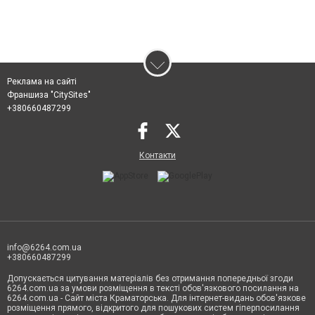
Реклама на сайті
Франшиза "CitySites"
+380660487299
Контакти
info@6264.com.ua
+380660487299
Допускається цитування матеріалів без отримання попередньої згоди
6264.com.ua за умови розміщення в тексті обов'язкового посилання на
6264.com.ua - Сайт міста Краматорська. Для інтернет-видань обов'язкове
розміщення прямого, відкритого для пошукових систем гіперпосилання