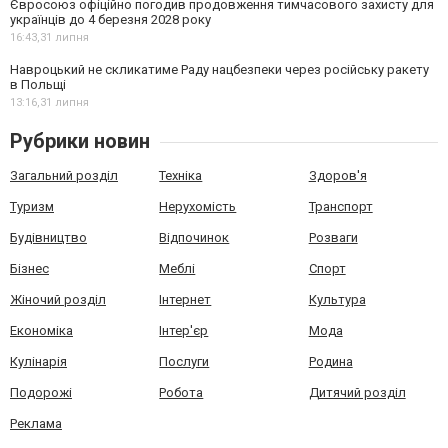
Євросоюз офіційно погодив продовження тимчасового захисту для
українців до 4 березня 2028 року
16:43,
31 липня
Навроцький не скликатиме Раду нацбезпеки через російську ракету
в Польщі
13:16,
31 липня
Рубрики новин
Загальний розділ
Техніка
Здоров'я
Туризм
Нерухомість
Транспорт
Будівництво
Відпочинок
Розваги
Бізнес
Меблі
Спорт
Жіночий розділ
Інтернет
Культура
Економіка
Інтер'єр
Мода
Кулінарія
Послуги
Родина
Подорожі
Робота
Дитячий розділ
Реклама