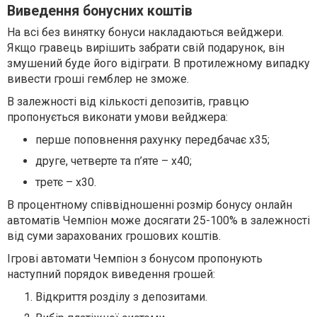
Виведення бонусних коштів
На всі без винятку бонуси накладаються вейджери.
Якщо гравець вирішить забрати свій подарунок, він
змушений буде його відіграти. В протилежному випадку
вивести гроші гемблер не зможе.
В залежності від кількості депозитів, гравцю
пропонується виконати умови вейджера:
перше поповнення рахунку передбачає х35;
друге, четверте та п’яте – х40;
третє – х30.
В процентному співвідношенні розмір бонусу онлайн
автоматів Чемпіон може досягати 25-100% в залежності
від суми зарахованих грошових коштів.
Ігрові автомати Чемпіон з бонусом пропонують
наступний порядок виведення грошей:
Відкриття розділу з депозитами.