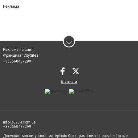
Реклама
Реклама на сайті
Франшиза "CitySites"
+380660487299
Контакти
info@6264.com.ua
+380660487299
Допускається цитування матеріалів без отримання попередньої згоди