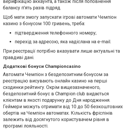
верифікацію аккаунта, а також після поповнення
балансу п’ять разів підряд.
Щоб мати змогу запускати ігрові автомати Чемпіон
казино з бонусом 100 гривень, треба:
підтвердження телефонного номеру;
перехід за адресою, яка надіслана на e-mail.
При реєстрації потрібно вказувати лише актуальні та
правдиві дані.
Додаткові бонуси Championcasino
Автомати Чемпіон з бездепозитним бонусом за
реєстрацію висувають онлайн казино на перші
сходинки рейтингу. Окрім вищезазначеного,
бездепозитний бонус в Champion club видається
клієнтам в якості подарунку до Дня народження.
Геймери можуть отримати від 10 до 50 безкоштовних
обертів на Чемпіон автоматах. Кількість фріспінів
залежить від досягнутого користувачем рівня в
програмі лояльності.