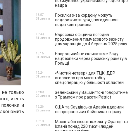
похизувався українською угодою про
надра
16:57,
Посилки з-за кордону можуть
31 липня
подорожчати: уряд погодив нові
податкові правила
16:43,
Євросоюз офіційно погодив
31 липня
продовження тимчасового захисту
для українців до 4 березня 2028 року
13:16,
Навроцький не скликатиме Раду
31 липня
нацбезпеки через російську ракету в
Польщі
12:24,
«Чистий четвер» для ТЦК: ДБР
31 липня
оголосило про масштабну
спецоперацію у більшості областей
 не только
18:00,
Зеленський у Вашингтоні говоритиме
29 липня
з Трампом про ракети Patriot
ого, и есть
 полочки и
16:26,
США та Саудівська Аравія вдарили
29 липня
сэкономить
по проіранських бойовиках в Іраку
13:10,
Масштабні лісові пожежі: у Франції та
27 липня
Іспанії понад 220 тисяч людей