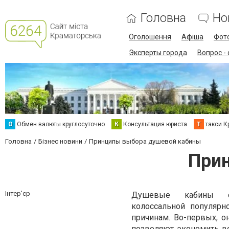
Головна
Но
Оголошення
Афіша
Фот
Эксперты города
Вопрос -
О
Обмен валюты круглосуточно
К
Консультация юриста
Т
такси К
Головна
Бізнес новини
Принципы выбора душевой кабины
При
Інтер'єр
Душевые кабины ст
колоссальной популярн
причинам. Во-первых, о
позволяют экономить во