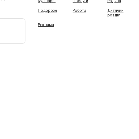
Кулінарія
Послуги
Родина
Подорожі
Робота
Дитячий
розділ
Реклама