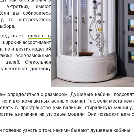
, в-третьих, имеют
Если вы собираетесь
у, то интересуетесь
ыбора.
предлагает
стекло в
е широкий ассортимент
, но и других изделий
 также всевозможные
ых целей.
Стекольная
уществляет доставку
аем определиться с размером. Душевые кабины подходят
но и для компактных ванных комнат. Так, если места немн
ровать в пространство умывальник, стиральную машину,
ратите внимание на угловые модели. Они позволят вам 
н полезно узнать о том, какими бывают душевые кабины: