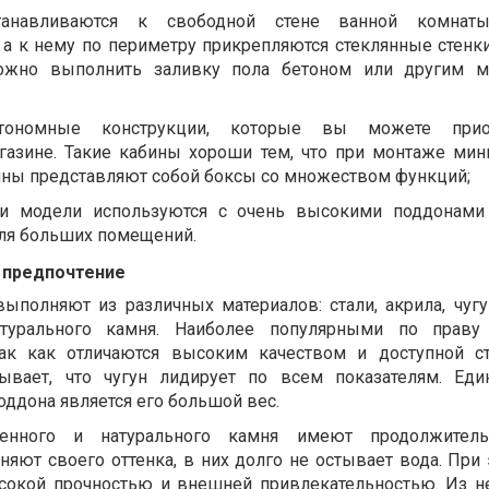
анавливаются к свободной стене ванной комнаты
 а к нему по периметру прикрепляются стеклянные стенки
ожно выполнить заливку пола бетоном или другим ма
тономные конструкции, которые вы можете при
газине. Такие кабины хороши тем, что при монтаже ми
бины представляют собой боксы со множеством функций;
ти модели используются с очень высокими поддонами
для больших помещений.
 предпочтение
ыполняют из различных материалов: стали, акрила, чугун
атурального камня. Наиболее популярными по праву 
ак как отличаются высоким качеством и доступной с
ывает, что чугун лидирует по всем показателям. Ед
оддона является его большой вес.
венного и натурального камня имеют продолжител
няют своего оттенка, в них долго не остывает вода. При
сокой прочностью и внешней привлекательностью. Из н