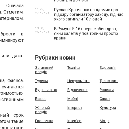
покинули домівки
. Сначала
11:25,
Руслан Кравченко повідомив про
. Отметим,
27 липня
підозру організатору заходу, під час
териалом,
якого загинули 10 людей
13:00,
В Румунії F-16 вперше збив дрон,
25 липня
обрести в
який залетів у повітряний простір
країни
нимизируют
 или даже
Рубрики новин
Загальний
Техніка
Здоров'я
розділ
а, фаянса,
Туризм
Нерухомість
Транспорт
считаются
Будівництво
Відпочинок
Розваги
тоимостью.
Бізнес
Меблі
Спорт
инственным
Жіночий
Інтернет
Культура
розділ
ьный срок
 этом такие
Економіка
Інтер'єр
Мода
едостатков