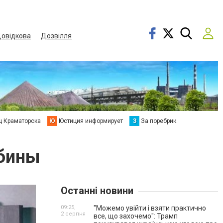
овідкова
Дозвілля
ц Краматорска
Ю
Юстиция информирует
З
За поребрик
бины
Останні новини
09:25,
"Можемо увійти і взяти практично
2 серпня
все, що захочемо": Трамп