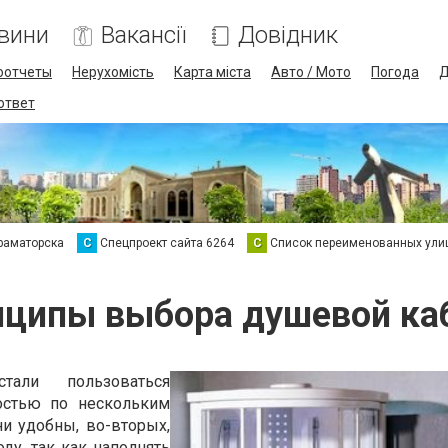
вини
Вакансії
Довідник
оотчеты
Нерухомість
Карта міста
Авто / Мото
Погода
Д
 ответ
раматорска
С
Спецпроект сайта 6264
С
Список переименованных ули
нципы выбора душевой ка
али пользоваться
остью по нескольким
ни удобны, во-вторых,
ду, так как наполнять