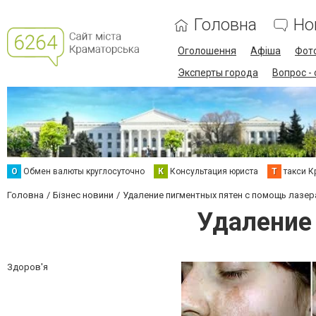
Головна
Но
Оголошення
Афіша
Фот
Эксперты города
Вопрос -
О
Обмен валюты круглосуточно
К
Консультация юриста
Т
такси К
Головна
Бізнес новини
Удаление пигментных пятен с помощь лазер
Удаление
Здоров'я