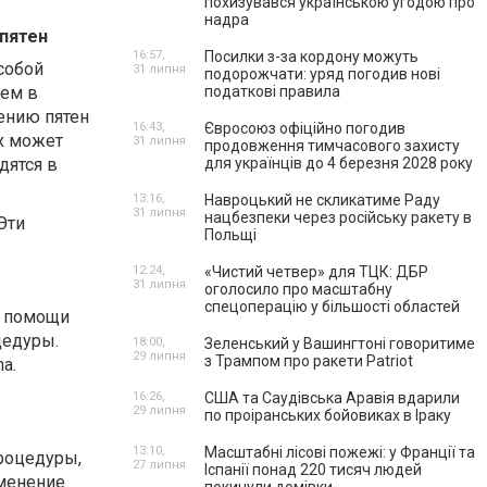
похизувався українською угодою про
надра
пятен
16:57,
Посилки з-за кордону можуть
собой
31 липня
подорожчати: уряд погодив нові
ием в
податкові правила
ению пятен
16:43,
Євросоюз офіційно погодив
х может
31 липня
продовження тимчасового захисту
дятся в
для українців до 4 березня 2028 року
13:16,
Навроцький не скликатиме Раду
31 липня
нацбезпеки через російську ракету в
Эти
Польщі
12:24,
«Чистий четвер» для ТЦК: ДБР
31 липня
оголосило про масштабну
спецоперацію у більшості областей
и помощи
цедуры.
18:00,
Зеленський у Вашингтоні говоритиме
29 липня
з Трампом про ракети Patriot
na
.
16:26,
США та Саудівська Аравія вдарили
29 липня
по проіранських бойовиках в Іраку
13:10,
Масштабні лісові пожежі: у Франції та
роцедуры,
27 липня
Іспанії понад 220 тисяч людей
именение