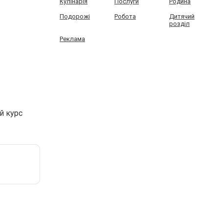
Кулінарія
Послуги
Родина
Подорожі
Робота
Дитячий
розділ
Реклама
й курс