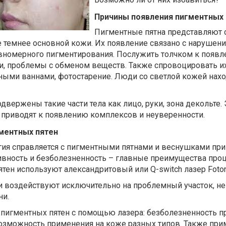
Причины появления пигментных 
Пигментные пятна представляют 
е темнее основной кожи. Их появление связано с нарушен
вномерного пигментирования. Послужить толчком к появл
и, проблемы с обменом веществ. Также спровоцировать и
ными ваннами, фотостарение. Люди со светлой кожей нахо
двержены такие части тела как лицо, руки, зона декольте. 
 приводят к появлению комплексов и неуверенности.
ментных пятен
ия справляется с пигментными пятнами и веснушками пр
ивность и безболезненность – главные преимущества про
пятен используют александритовый или
Q
-
switch
лазер
Foto
и воздействуют исключительно на проблемный участок, не
ни.
пигментных пятен с помощью лазера: безболезненность п
возможность применения на коже разных типов. Также пр