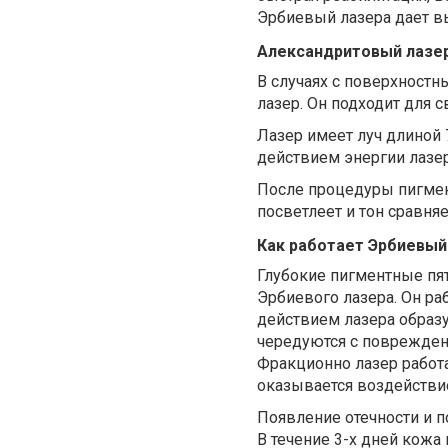
Эрбиевый лазера дает 
Александритовый лазер
В случаях с поверхност
лазер. Он подходит для с
Лазер имеет луч длиной 
действием энергии лазе
После процедуры пигмент
посветлеет и тон сравняе
Как работает
Эрбиевый
Глубокие пигментные пят
Эрбиевого лазера. Он ра
действием лазера образ
чередуются с поврежден
Фракционно лазер работа
оказывается воздействи
Появление отечности и 
В течение 3-х дней кожа