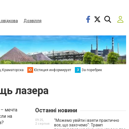
овідкова
Дозвілля
ц Краматорска
Ю
Юстиция информирует
З
За поребрик
щь лазера
Останні новини
 – мечта
сли на
09:25,
"Можемо увійти і взяти практично
а?
2 серпня
все, що захочемо": Трамп