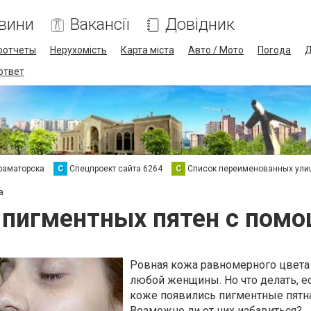
вини
Вакансії
Довідник
оотчеты
Нерухомість
Карта міста
Авто / Мото
Погода
Д
 ответ
раматорска
С
Спецпроект сайта 6264
С
Список переименованных ули
а
 пигментных пятен с помо
Ровная кожа равномерного цвета
любой женщины. Но что делать, е
коже появились пигментные пятн
Возможно ли от них избавиться?