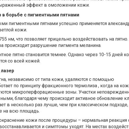
выраженный эффект в омоложении кожи.
 в борьбе с пигментными пятнами
ными пигментными пятнами успешно применяется алексан
ветлой кожи.
755 нм, что позволяет прицельно воздействовать на пятно.
ра происходит разрушение пигмента меланина.
ное пятно становится темнее. Однако через 10-15 дней к
тся со всей кожей.
 лазер
на, независимо от типа кожи, удаляются с помощью
ботает по принципу фракционного термолиза , когда на кож
уются микроперфорационные зоны. Участки неповрежден
ными, благодаря чему происходит активное обновление кл
ет в несколько раз лучше, чем при классическом подходе,
е на всю площадь.
покраснение кожи после процедуры – нормальная реакция 
 восстанавливается и симптомы уходят. На местах воздейс