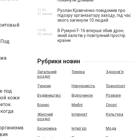
покинули домівки
11:25,
Руслан Кравченко повідомив про
27 липня
підозру організатору заходу, під час
якого загинули 10 людей
дритовый
13:00,
В Румунії F-16 вперше збив дрон,
25 липня
який залетів у повітряний простір
країни
 Под
ожа
Рубрики новин
Загальний
Техніка
Здоров'я
розділ
Туризм
Нерухомість
Транспорт
е под
Будівництво
Відпочинок
Розваги
ной кожи
еток.
Бізнес
Меблі
Спорт
 когда
Жіночий
Інтернет
Культура
розділ
организма.
Економіка
Інтер'єр
Мода
твия