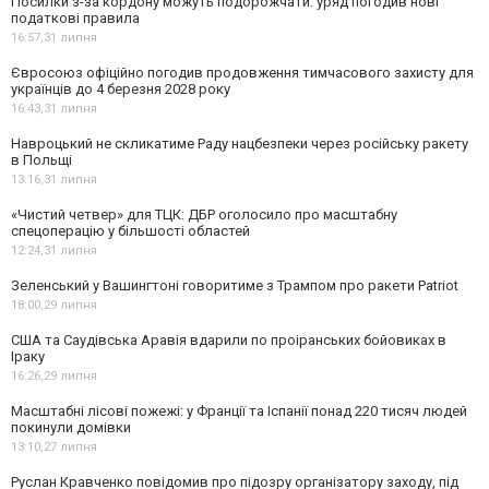
Посилки з-за кордону можуть подорожчати: уряд погодив нові
податкові правила
16:57,
31 липня
Євросоюз офіційно погодив продовження тимчасового захисту для
українців до 4 березня 2028 року
16:43,
31 липня
Навроцький не скликатиме Раду нацбезпеки через російську ракету
в Польщі
13:16,
31 липня
«Чистий четвер» для ТЦК: ДБР оголосило про масштабну
спецоперацію у більшості областей
12:24,
31 липня
Зеленський у Вашингтоні говоритиме з Трампом про ракети Patriot
18:00,
29 липня
США та Саудівська Аравія вдарили по проіранських бойовиках в
Іраку
16:26,
29 липня
Масштабні лісові пожежі: у Франції та Іспанії понад 220 тисяч людей
покинули домівки
13:10,
27 липня
Руслан Кравченко повідомив про підозру організатору заходу, під