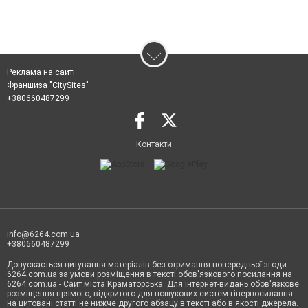
Реклама на сайті
Франшиза "CitySites"
+380660487299
Контакти
info@6264.com.ua
+380660487299
Допускається цитування матеріалів без отримання попередньої згоди
6264.com.ua за умови розміщення в тексті обов'язкового посилання на
6264.com.ua - Сайт міста Краматорська. Для інтернет-видань обов'язкове
розміщення прямого, відкритого для пошукових систем гіперпосилання
на цитовані статті не нижче другого абзацу в тексті або в якості джерела.