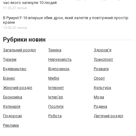
час якого загинули 10 людей
11:25,
27 липня
В Румунії F-16 вперше збив дрон, який залетів у повітряний простір
країни
13:00,
25 липня
Рубрики новин
Загальний розділ
Техніка
Здоров'я
Туризм
Нерухомість
Транспорт
Будівництво
Відпочинок
Розваги
Бізнес
Меблі
Спорт
Жіночий розділ
Інтернет
Культура
Економіка
Інтер'єр
Мода
Кулінарія
Послуги
Родина
Подорожі
Робота
Дитячий розділ
Реклама