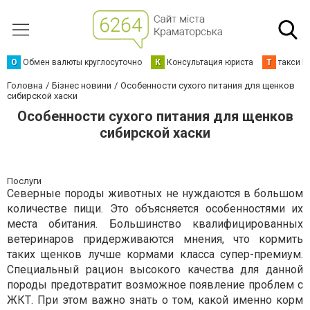
О
Обмен валюты круглосуточно
К
Консультация юриста
Т
такси К
Головна
Бізнес новини
Особенности сухого питания для щенков
сибирской хаски
Особенности сухого питания для щенков
сибирской хаски
Послуги
Северные породы животных не нуждаются в большом
количестве пищи. Это объясняется особенностями их
места обитания. Большинство квалифицированных
ветеринаров придерживаются мнения, что кормить
таких щенков лучше кормами класса супер-премиум.
Специальный рацион высокого качества для данной
породы предотвратит возможное появление проблем с
ЖКТ. При этом важно знать о том, какой именно корм