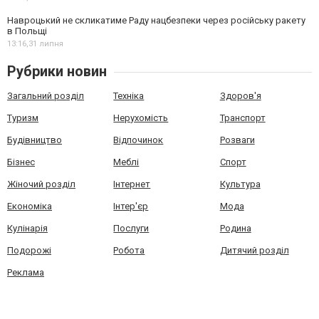
Навроцький не скликатиме Раду нацбезпеки через російську ракету
в Польщі
13:16,
31 липня
Рубрики новин
Загальний розділ
Техніка
Здоров'я
Туризм
Нерухомість
Транспорт
Будівництво
Відпочинок
Розваги
Бізнес
Меблі
Спорт
Жіночий розділ
Інтернет
Культура
Економіка
Інтер'єр
Мода
Кулінарія
Послуги
Родина
Подорожі
Робота
Дитячий розділ
Реклама