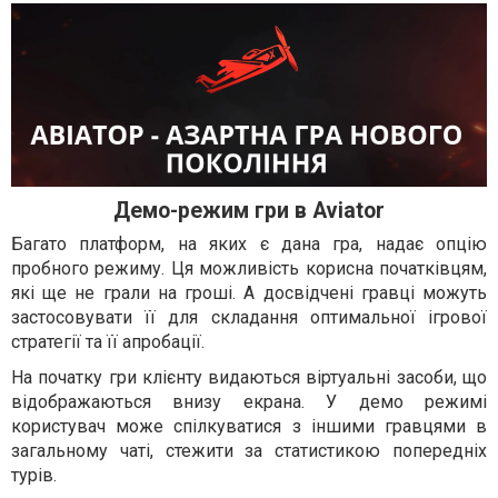
Демо-режим гри в Aviator
Багато платформ, на яких є дана гра, надає опцію
пробного режиму. Ця можливість корисна початківцям,
які ще не грали на гроші. А досвідчені гравці можуть
застосовувати її для складання оптимальної ігрової
стратегії та її апробації.
На початку гри клієнту видаються віртуальні засоби, що
відображаються внизу екрана. У демо режимі
користувач може спілкуватися з іншими гравцями в
загальному чаті, стежити за статистикою попередніх
турів.