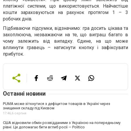
платіжної системи, що використовується. Найчастіше
кошти зараховуються на рахунок протягом 1 – 3
робочих днів.
Підбиваючи підсумки, відзначимо: гра досить цікава та
захоплююча, незважаючи на те, що виграш багато в
чому залежить від випадку. Єдине, на що може
вплинути гравець – натиснути кнопку і зафіксувати
прибуток.
Останні новини
PUMA може зіткнутися з дефіцитом товарів в Україні через
знищення складу під Києвом
17:46,
6 серпня
США відновили обмін розвідданими з Україною на попередньому
рівні. Це допомагає бити вглиб росії — Politico