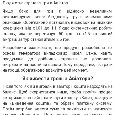
Бюджетна стратегія гри в Авіатор
Якщо банк для гри є відносно невеликим,
рекомендуємо вести бюджетну гру з мінімальними
ризиками. Обов'язково встановіть висновок на низький
коефіцієнт від х1.01 до 1.1. Якщо систематично робити
ставку, яка не перевищує 50 грн. на х1,5, то чистий
виграш за тур становитиме 2,5 грн.
Розробники зазначають, що продукт розроблено на
основі генератора випадкових чисел. Отже, навіть
продумана до дрібниць стратегія не дозволить
вигравати на постійній основі. Тому перед тим, як грати
на гроші, обов'язково врахуйте цей момент.
Як вивести гроші з Авіатора?
Після того, як ви виграли в авіаторі, кошти надходять на
баланс. Щоб скористатися ними, треба пройти процес
авторизації на сайті, натиснути кнопку «Каса», клацнути
на «Виведення коштів» та обрати платіжну систему.
Потім потрібно ввести суму та реквізити та натиснути
кнопку «Вивести». При цьому ліміт залежить від