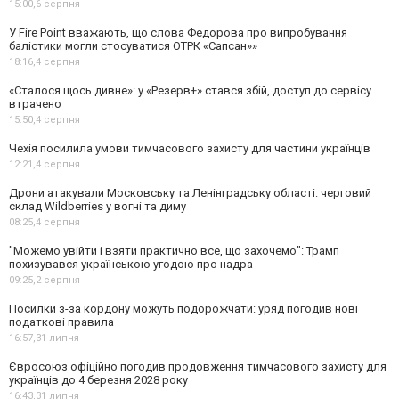
15:00,
6 серпня
У Fire Point вважають, що слова Федорова про випробування
балістики могли стосуватися ОТРК «Сапсан»»
18:16,
4 серпня
«Сталося щось дивне»: у «Резерв+» стався збій, доступ до сервісу
втрачено
15:50,
4 серпня
Чехія посилила умови тимчасового захисту для частини українців
12:21,
4 серпня
Дрони атакували Московську та Ленінградську області: черговий
склад Wildberries у вогні та диму
08:25,
4 серпня
"Можемо увійти і взяти практично все, що захочемо": Трамп
похизувався українською угодою про надра
09:25,
2 серпня
Посилки з-за кордону можуть подорожчати: уряд погодив нові
податкові правила
16:57,
31 липня
Євросоюз офіційно погодив продовження тимчасового захисту для
українців до 4 березня 2028 року
16:43,
31 липня