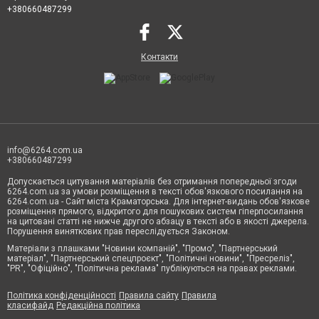
+380660487299
Контакти
info@6264.com.ua
+380660487299
Допускається цитування матеріалів без отримання попередньої згоди
6264.com.ua за умови розміщення в тексті обов'язкового посилання на
6264.com.ua - Сайт міста Краматорська. Для інтернет-видань обов'язкове
розміщення прямого, відкритого для пошукових систем гіперпосилання
на цитовані статті не нижче другого абзацу в тексті або в якості джерела.
Порушення виняткових прав переслідується Законом.
Матеріали з плашками "Новини компаній", "Промо", "Партнерський
матеріал", "Партнерський спецпроєкт", "Політичні новини", "Пресреліз",
"PR", "Офіційно", "Політична реклама" публікуються на правах реклами.
Політика конфіденційності
Правила сайту
Правила
класифайд
Редакційна політика