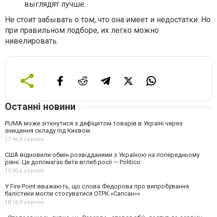
выглядят лучше.
Не стоит забывать о том, что она имеет и недостатки. Но
при правильном подборе, их легко можно
нивелировать.
Останні новини
PUMA може зіткнутися з дефіцитом товарів в Україні через
знищення складу під Києвом
17:46,
6 серпня
США відновили обмін розвідданими з Україною на попередньому
рівні. Це допомагає бити вглиб росії — Politico
15:00,
6 серпня
У Fire Point вважають, що слова Федорова про випробування
балістики могли стосуватися ОТРК «Сапсан»»
18:16,
4 серпня