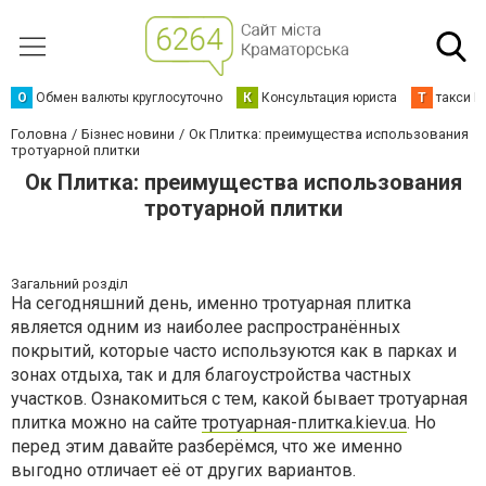
О
Обмен валюты круглосуточно
К
Консультация юриста
Т
такси К
Головна
Бізнес новини
Ок Плитка: преимущества использования
тротуарной плитки
Ок Плитка: преимущества использования
тротуарной плитки
Загальний розділ
На сегодняшний день, именно тротуарная плитка
является одним из наиболее распространённых
покрытий, которые часто используются как в парках и
зонах отдыха, так и для благоустройства частных
участков. Ознакомиться с тем, какой бывает тротуарная
плитка можно на сайте
тротуарная-плитка.kiev.ua
. Но
перед этим давайте разберёмся, что же именно
выгодно отличает её от других вариантов.