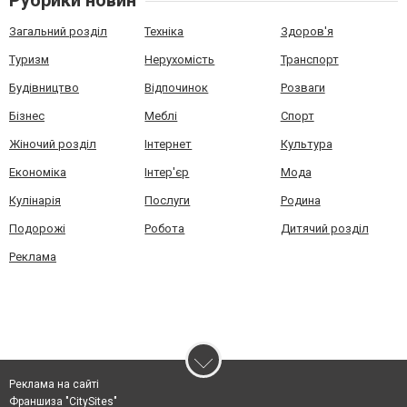
Рубрики новин
Загальний розділ
Техніка
Здоров'я
Туризм
Нерухомість
Транспорт
Будівництво
Відпочинок
Розваги
Бізнес
Меблі
Спорт
Жіночий розділ
Інтернет
Культура
Економіка
Інтер'єр
Мода
Кулінарія
Послуги
Родина
Подорожі
Робота
Дитячий розділ
Реклама
Реклама на сайті
Франшиза "CitySites"