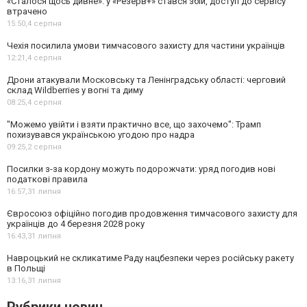
«Сталося щось дивне»: у «Резерв+» стався збій, доступ до сервісу
втрачено
15:50,
4 серпня
Чехія посилила умови тимчасового захисту для частини українців
12:21,
4 серпня
Дрони атакували Московську та Ленінградську області: черговий
склад Wildberries у вогні та диму
08:25,
4 серпня
"Можемо увійти і взяти практично все, що захочемо": Трамп
похизувався українською угодою про надра
09:25,
2 серпня
Посилки з-за кордону можуть подорожчати: уряд погодив нові
податкові правила
16:57,
31 липня
Євросоюз офіційно погодив продовження тимчасового захисту для
українців до 4 березня 2028 року
16:43,
31 липня
Навроцький не скликатиме Раду нацбезпеки через російську ракету
в Польщі
13:16,
31 липня