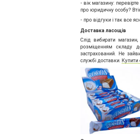
- вік магазину: перевірт
про юридичну особу? Втік
- про відгуки і так все ясн
Доставка ласощів
Слід вибирати магазин
розміщенням складу д
застрахований. Не зайв
службі доставки.
Купити 