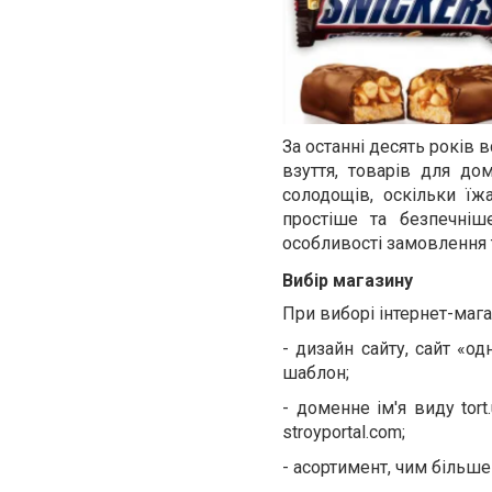
За останні десять років
взуття, товарів для до
солодощів, оскільки їж
простіше та безпечніш
особливості замовлення 
Вибір магазину
При виборі інтернет-мага
- дизайн сайту, сайт «о
шаблон;
- доменне ім'я виду tor
stroyportal.com;
- асортимент, чим більше