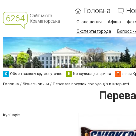
Головна
Но
Оголошення
Афіша
Фот
Эксперты города
Вопрос -
О
Обмен валюты круглосуточно
К
Консультация юриста
Т
такси К
Головна
Бізнес новини
Перевага покупок солодощів в інтернеті
Перева
Кулінарія