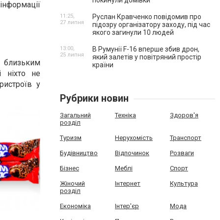
покинули домівки
 інформації
11:25,
Руслан Кравченко повідомив про
27 липня
підозру організатору заходу, під час
якого загинули 10 людей
13:00,
В Румунії F-16 вперше збив дрон,
25 липня
який залетів у повітряний простір
о близьким
країни
 ніхто не
ристроїв у
Рубрики новин
Загальний
Техніка
Здоров'я
розділ
Туризм
Нерухомість
Транспорт
Будівництво
Відпочинок
Розваги
Бізнес
Меблі
Спорт
Жіночий
Інтернет
Культура
розділ
Економіка
Інтер'єр
Мода