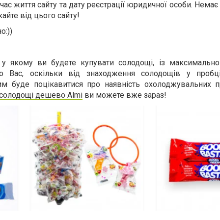
е час життя сайту та дату реєстрації юридичної особи. Немає
айте від цього сайту!
о:))
, у якому ви будете купувати солодощі, із максимальн
о Вас, оскільки від знаходження солодощів у пробці
им буде поцікавитися про наявність охолоджувальних п
солодощі дешево Almi
ви можете вже зараз!