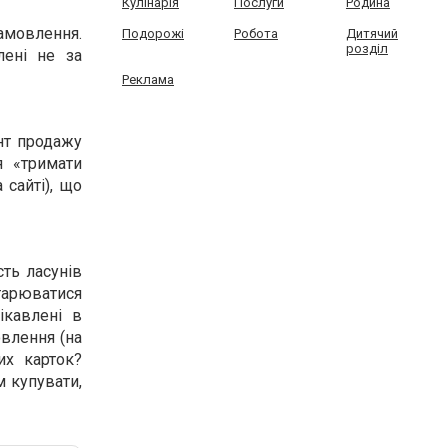
Кулінарія
Послуги
Родина
амовлення.
Подорожі
Робота
Дитячий
розділ
лені не за
Реклама
нт продажу
я «тримати
 сайті), що
сть ласунів
тарюватися
ікавлені в
овлення (на
их карток?
м купувати,