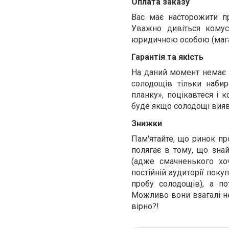
Оплата заказу
Вас має насторожити п
Уважно дивіться комус
юридичною особою (мага
Гарантія та якість
На даний момент немає я
солодощів тільки набир
планку», поцікавтеся і к
буде якщо солодощі вияв
Знижки
Пам'ятайте, що ринок пр
полягає в тому, що зна
(адже смачненького хо
постійній аудиторії поку
пробу солодощів), а по
Можливо вони взагалі не
вірно?!