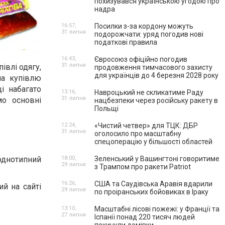
похизувався українською угодою про
надра
16:57,
Посилки з-за кордону можуть
31 липня
подорожчати: уряд погодив нові
податкові правила
16:43,
Євросоюз офіційно погодив
31 липня
івлі одягу,
продовження тимчасового захисту
для українців до 4 березня 2028 року
на купівлю
і набагато
13:16,
Навроцький не скликатиме Раду
31 липня
мо основні
нацбезпеки через російську ракету в
Польщі
12:24,
«Чистий четвер» для ТЦК: ДБР
31 липня
оголосило про масштабну
спецоперацію у більшості областей
18:00,
Зеленський у Вашингтоні говоритиме
однотипний
29 липня
з Трампом про ракети Patriot
16:26,
США та Саудівська Аравія вдарили
ий на сайті
29 липня
по проіранських бойовиках в Іраку
13:10,
Масштабні лісові пожежі: у Франції та
27 липня
Іспанії понад 220 тисяч людей