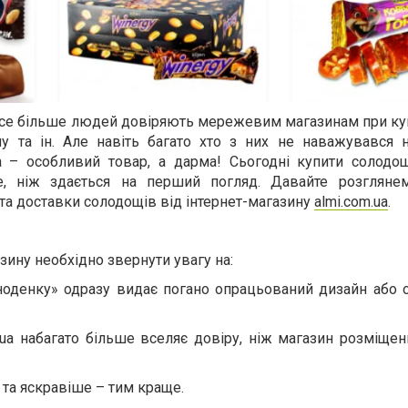
 все більше людей довіряють мережевим магазинам при куп
му та ін. Але навіть багато хто з них не наважувався 
а – особливий товар, а дарма! Сьогодні купити солодощ
е, ніж здається на перший погляд. Давайте розгляне
та доставки солодощів
в
ід інтернет-магазину
almi.com.ua
.
зину необхідно звернути увагу на:
дноденку» одразу видає погано опрацьований дизайн або 
t.ua набагато більше вселяє довіру, ніж магазин розміщен
 та яскравіше – тим краще.