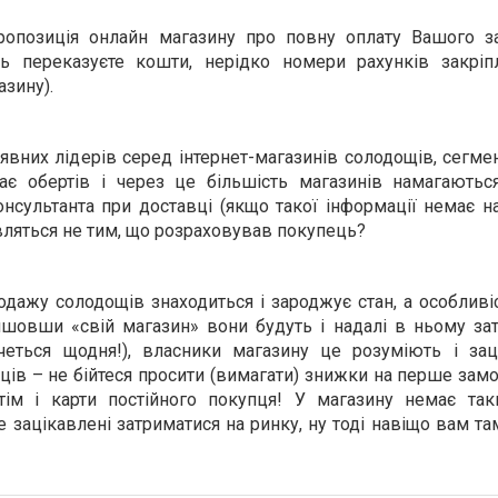
ропозиція онлайн магазину про повну оплату Вашого з
ь переказуєте кошти, нерідко номери рахунків закріп
зину).
вних лідерів серед інтернет-магазинів солодощів, сегме
ає обертів і через це більшість магазинів намагаютьс
онсультанта при доставці (якщо такої інформації немає на
ляться не тим, що розраховував покупець?
одажу солодощів знаходиться і зароджує стан, а особливі
йшовши «свій магазин» вони будуть і надалі в ньому за
четься щодня!), власники магазину це розуміють і зац
пців – не бійтеся просити (вимагати) знижки на перше зам
тім і карти постійного покупця! У магазину немає так
 зацікавлені затриматися на ринку, ну тоді навіщо вам та