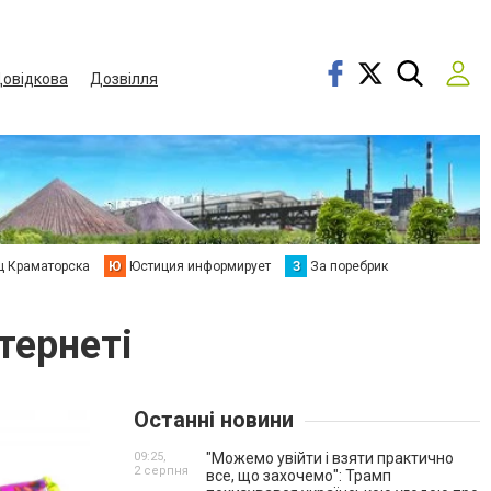
овідкова
Дозвілля
ц Краматорска
Ю
Юстиция информирует
З
За поребрик
тернеті
Останні новини
09:25,
"Можемо увійти і взяти практично
2 серпня
все, що захочемо": Трамп