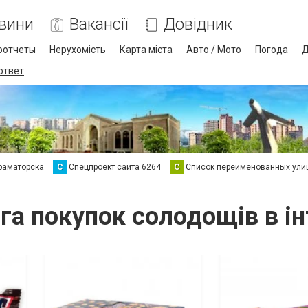
вини
Вакансії
Довідник
оотчеты
Нерухомість
Карта міста
Авто / Мото
Погода
Д
 ответ
раматорска
С
Спецпроект сайта 6264
С
Список переименованных ули
га покупок солодощів в ін