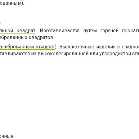
ованным).
а
льной квадрат
: Изготавливается путём горячей прокат
иброванных квадратов.
алиброванный квадрат
): Высокоточные изделия с гладко
тавливаются из высоколегированной или углеродистой ста
точные