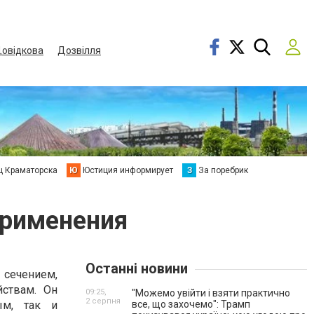
овідкова
Дозвілля
ц Краматорска
Ю
Юстиция информирует
З
За поребрик
применения
Останні новини
 сечением,
йствам. Он
09:25,
"Можемо увійти і взяти практично
2 серпня
ым, так и
все, що захочемо": Трамп