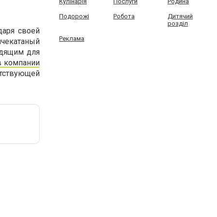
Кулінарія
Послуги
Родина
Подорожі
Робота
Дитячий
розділ
даря своей
Реклама
ячекатаный
одящим для
в компании
етствующей