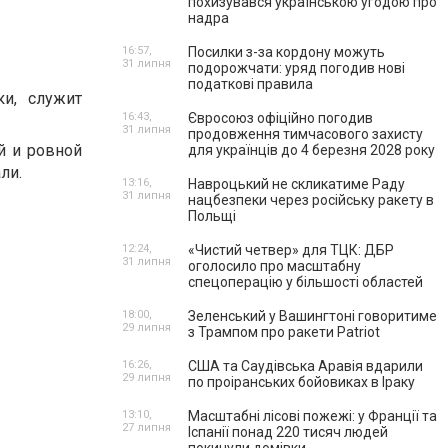
похизувався українською угодою про
надра
16:57,
Посилки з-за кордону можуть
31 липня
подорожчати: уряд погодив нові
податкові правила
ки, служит
16:43,
Євросоюз офіційно погодив
31 липня
продовження тимчасового захисту
й и ровной
для українців до 4 березня 2028 року
ли.
13:16,
Навроцький не скликатиме Раду
31 липня
нацбезпеки через російську ракету в
Польщі
12:24,
«Чистий четвер» для ТЦК: ДБР
31 липня
оголосило про масштабну
спецоперацію у більшості областей
18:00,
Зеленський у Вашингтоні говоритиме
29 липня
з Трампом про ракети Patriot
16:26,
США та Саудівська Аравія вдарили
29 липня
по проіранських бойовиках в Іраку
13:10,
Масштабні лісові пожежі: у Франції та
27 липня
Іспанії понад 220 тисяч людей