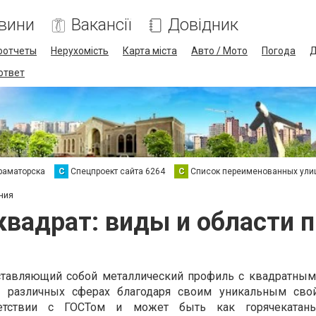
вини
Вакансії
Довідник
оотчеты
Нерухомість
Карта міста
Авто / Мото
Погода
Д
 ответ
раматорска
С
Спецпроект сайта 6264
С
Список переименованных ули
ния
квадрат: виды и области 
дставляющий собой металлический профиль с квадратным
в различных сферах благодаря своим уникальным сво
ветствии с ГОСТом и может быть как горячекатан