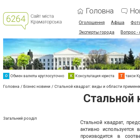
Головна
Но
Оголошення
Афіша
Фот
Эксперты города
Вопрос -
О
Обмен валюты круглосуточно
К
Консультация юриста
Т
такси К
Головна
Бізнес новини
Стальной квадрат: виды и области примене
Стальной 
Загальний розділ
Стальной квадрат, пре
активно используется 
производится в соот