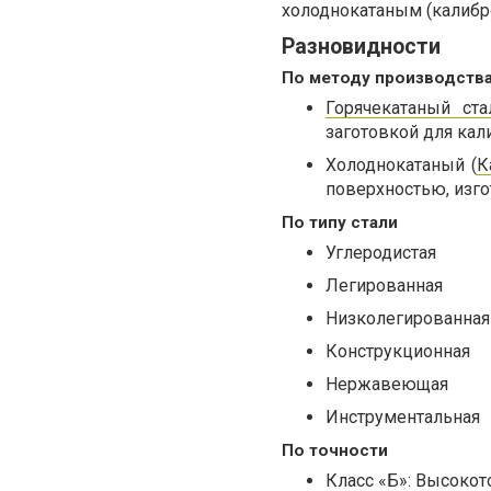
холоднокатаным (калибр
Разновидности
По методу производств
Горячекатаный ста
заготовкой для кал
Холоднокатаный (
К
поверхностью, изго
По типу стали
Углеродистая
Легированная
Низколегированная
Конструкционная
Нержавеющая
Инструментальная
По точности
Класс «Б»: Высоко