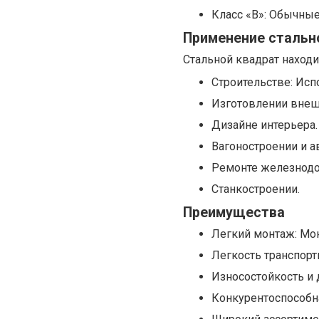
Класс «В»: Обычны
Применение стальн
Стальной квадрат наход
Строительстве: Исп
Изготовлении внешн
Дизайне интерьера.
Вагоностроении и 
Ремонте железнодо
Станкостроении.
Преимущества
Легкий монтаж: Мо
Легкость транспорт
Износостойкость и 
Конкурентоспособна