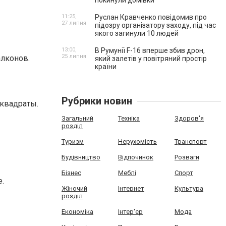
покинули домівки
11:25,
Руслан Кравченко повідомив про
27 липня
підозру організатору заходу, під час
якого загинули 10 людей
13:00,
В Румунії F-16 вперше збив дрон,
25 липня
алконов.
який залетів у повітряний простір
країни
Рубрики новин
квадраты.
Загальний
Техніка
Здоров'я
розділ
Туризм
Нерухомість
Транспорт
Будівництво
Відпочинок
Розваги
Бізнес
Меблі
Спорт
.
Жіночий
Інтернет
Культура
розділ
Економіка
Інтер'єр
Мода