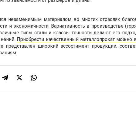
т: В зависимости от размеров и длины.
ется незаменимым материалом во многих отраслях благо
сти и экономичности. Вариативность в производстве (гор
азличные типы стали и классы точности делают его подх
енений.
Приобрести качественный металлопрокат можно 
где представлен широкий ассортимент продукции, соотв
ваниям.