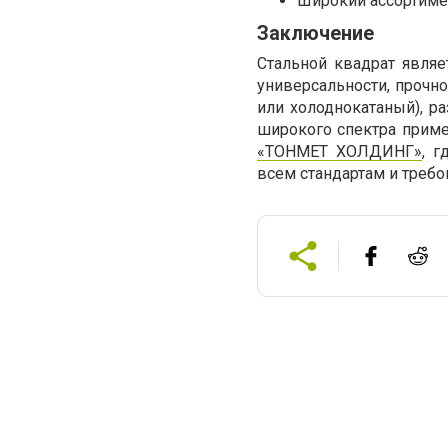
Широкий ассортимен
Заключение
Стальной квадрат явля
универсальности, прочно
или холоднокатаный), р
широкого спектра прим
«ТОНМЕТ ХОЛДИНГ»
, 
всем стандартам и требо