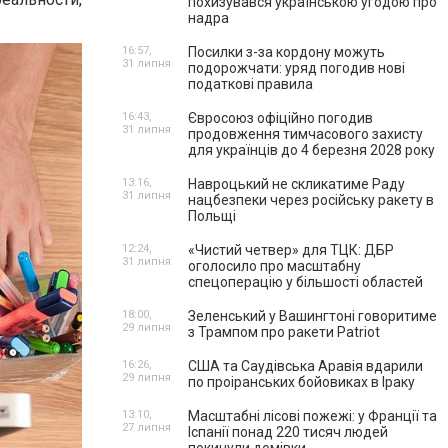
похизувався українською угодою про
надра
16:57,
Посилки з-за кордону можуть
31 липня
подорожчати: уряд погодив нові
податкові правила
16:43,
Євросоюз офіційно погодив
31 липня
продовження тимчасового захисту
для українців до 4 березня 2028 року
13:16,
Навроцький не скликатиме Раду
31 липня
нацбезпеки через російську ракету в
Польщі
12:24,
«Чистий четвер» для ТЦК: ДБР
31 липня
оголосило про масштабну
спецоперацію у більшості областей
18:00,
Зеленський у Вашингтоні говоритиме
29 липня
з Трампом про ракети Patriot
16:26,
США та Саудівська Аравія вдарили
29 липня
по проіранських бойовиках в Іраку
13:10,
Масштабні лісові пожежі: у Франції та
27 липня
Іспанії понад 220 тисяч людей