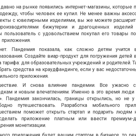
к давно на рынке появились интернет-магазины, которые 
 одежду, чтобы человек ее купил. Не менее важны аксес
екты с ювелирными изделиями, вы же можете расширить
производителями бижутерии и драгоценных изделий 
ы пользователь с удовольствием покупал его товары п
 приложения.
нет. Пандемия показала, как сложно детям учится 
азования. Создайте виар-продукт для погружения детей в
 тарифа: для образовательных учреждений и родителей. Т
брать средства на краудфандинге, если у вас недостаточ
бильного приложения.
ешествие. И снова влияние пандемии. Все ужасно с
здкам и новым впечатлениям. Именно в это время люди 
». Пандемия закончилась, границы открылись, но не у
бодно путешествовать. Разработка мобильного при
шествием поможет открыть стартап и подарить людям
сделать приложение платным или ввести премиум-д
рения монетизации.
ьного приложения будет вашим стартом в бизнесе, то р