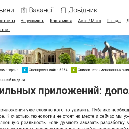
вини
Вакансії
Довідник
оотчеты
Нерухомість
Карта міста
Авто / Мото
Погода
Д
 ответ
раматорска
С
Спецпроект сайта 6264
С
Список переименованных ули
ненный подход
ильных приложений: доп
риложения уже сложно кого-то удивить. Публике необход
ое. К счастью, технологии не стоят на месте и сейчас мы 
лненную реальность. Если думаете
заказать разработку 
аем рассмотреть перспективу виртуальной и дополненной 