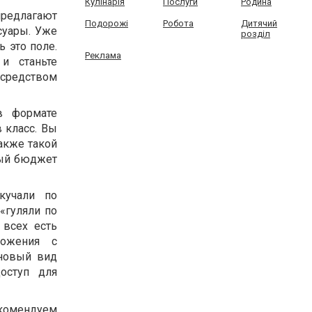
Кулінарія
Послуги
Родина
предлагают
Подорожі
Робота
Дитячий
суары. Уже
розділ
 это поле.
Реклама
и станьте
осредством
в формате
 класс. Вы
акже такой
ный бюджет
кучали по
«гуляли по
 всех есть
ложения с
 новый вид
оступ для
екомендуем