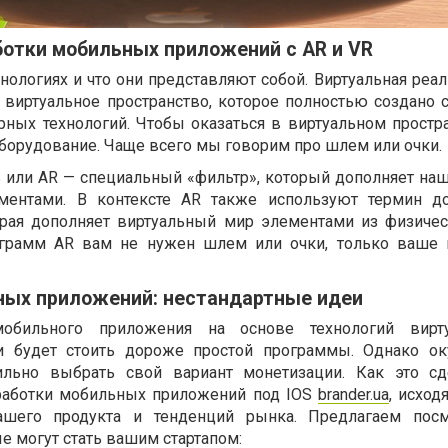
ботки мобильных приложений с AR и VR
нологиях и что они представляют собой. Виртуальная реа
 виртуальное пространство, которое полностью создано
ных технологий. Чтобы оказаться в виртуальном простр
борудование. Чаще всего мы говорим про шлем или очки.
 или AR — специальный «фильтр», который дополняет на
ментами. В контексте AR также используют термин до
торая дополняет виртуальный мир элементами из физичес
ограмм AR вам не нужен шлем или очки, только ваше 
ных приложений: нестандартные идеи
мобильного приложения на основе технологий вирт
и будет стоить дороже простой программы. Однако ок
ильно выбрать свой вариант монетизации. Как это с
зработки мобильных приложений под IOS
brander.ua
, исход
вашего продукта и тенденций рынка. Предлагаем посм
е могут стать вашим стартапом: