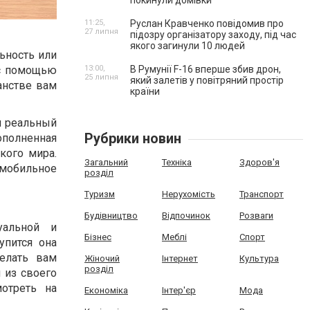
покинули домівки
11:25,
Руслан Кравченко повідомив про
27 липня
підозру організатору заходу, під час
якого загинули 10 людей
льность или
 с помощью
13:00,
В Румунії F-16 вперше збив дрон,
25 липня
який залетів у повітряний простір
анстве вам
країни
ш реальный
Рубрики новин
полненная
кого мира.
Загальний
Техніка
Здоров'я
мобильное
розділ
Туризм
Нерухомість
Транспорт
Будівництво
Відпочинок
Розваги
уальной и
Бізнес
Меблі
Спорт
упится она
делать вам
Жіночий
Інтернет
Культура
розділ
я из своего
отреть на
Економіка
Інтер'єр
Мода