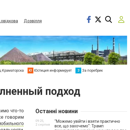
овідкова
Дозвілля
ц Краматорска
Ю
Юстиция информирует
З
За поребрик
олненный подход
Останні новини
имо что-то
уже говорим
09:25,
"Можемо увійти і взяти практично
мобильного
2 серпня
все, що захочемо": Трамп
реальности,