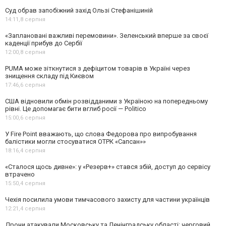
Суд обрав запобіжний захід Ользі Стефанішиній
14:11,
8 серпня
«Заплановані важливі перемовини». Зеленський вперше за своєї
каденції прибув до Сербії
12:00,
8 серпня
PUMA може зіткнутися з дефіцитом товарів в Україні через
знищення складу під Києвом
17:46,
6 серпня
США відновили обмін розвідданими з Україною на попередньому
рівні. Це допомагає бити вглиб росії — Politico
15:00,
6 серпня
У Fire Point вважають, що слова Федорова про випробування
балістики могли стосуватися ОТРК «Сапсан»»
18:16,
4 серпня
«Сталося щось дивне»: у «Резерв+» стався збій, доступ до сервісу
втрачено
15:50,
4 серпня
Чехія посилила умови тимчасового захисту для частини українців
12:21,
4 серпня
Дрони атакували Московську та Ленінградську області: черговий