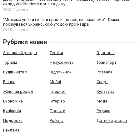
склад Wildberries у вогні та диму
08:25,
4 серпня
"Можемо увійти і взяти практично все, що захочемо": Трамп
похизувався українською угодою про надра
09:25,
2 серпня
Рубрики новин
Загальний розділ
Техніка
Здоров'я
Туризм
Нерухомість
Транспорт
Будівництво
Відпочинок
Розваги
Бізнес
Меблі
Спорт
Жіночий розділ
Інтернет
Культура
Економіка
Інтер'єр
Мода
Кулінарія
Послуги
Родина
Подорожі
Робота
Дитячий розділ
Реклама