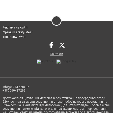
Реклама на сайті
Франшиза "CitySites"
+380660487299
Контакти
info@6264.com.ua
+380660487299
Допускається цитування матеріалів без отримання попередньої згоди
6264.com.ua за умови розміщення в тексті обов'язкового посилання на
6264.com.ua - Сайт міста Краматорська. Для інтернет-видань обов'язкове
розміщення прямого, відкритого для пошукових систем гіперпосилання
на цитовані статті не нижче другого абзацу в тексті або в якості джерела.