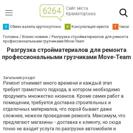
О
Обмен валюты круглосуточно
К
Консультация юриста
Т
такси К
Головна
Бізнес новини
Разгрузка стройматериалов для ремонта
профессиональными грузчиками Move-Team
Разгрузка стройматериалов для ремонта
профессиональными грузчиками Move-Team
Загальний розділ
Ремонт отнимает много времени и каждый этап
требует грамотного подхода, в котором необходимо
продумать множество нюансов. Кроме самих работ в
помещении, требуется доставка строительных и
отделочных материалов, что порой бывает даже
сложнее, нежели проведение ремонта. Максимум, что
предлагают магазины - доставка к клиенту, но сюда
точно не входит услуга по разгрузке автомобиля и