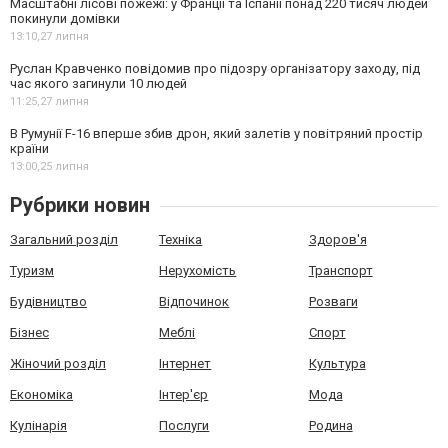
Масштабні лісові пожежі: у Франції та Іспанії понад 220 тисяч людей
покинули домівки
13:10,
27 липня
Руслан Кравченко повідомив про підозру організатору заходу, під
час якого загинули 10 людей
11:25,
27 липня
В Румунії F-16 вперше збив дрон, який залетів у повітряний простір
країни
13:00,
25 липня
Рубрики новин
Загальний розділ
Техніка
Здоров'я
Туризм
Нерухомість
Транспорт
Будівництво
Відпочинок
Розваги
Бізнес
Меблі
Спорт
Жіночий розділ
Інтернет
Культура
Економіка
Інтер'єр
Мода
Кулінарія
Послуги
Родина