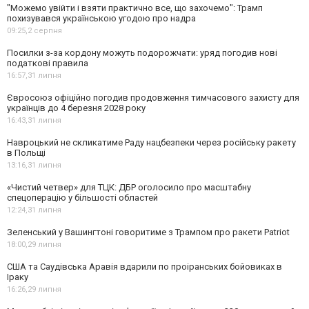
"Можемо увійти і взяти практично все, що захочемо": Трамп
похизувався українською угодою про надра
09:25,
2 серпня
Посилки з-за кордону можуть подорожчати: уряд погодив нові
податкові правила
16:57,
31 липня
Євросоюз офіційно погодив продовження тимчасового захисту для
українців до 4 березня 2028 року
16:43,
31 липня
Навроцький не скликатиме Раду нацбезпеки через російську ракету
в Польщі
13:16,
31 липня
«Чистий четвер» для ТЦК: ДБР оголосило про масштабну
спецоперацію у більшості областей
12:24,
31 липня
Зеленський у Вашингтоні говоритиме з Трампом про ракети Patriot
18:00,
29 липня
США та Саудівська Аравія вдарили по проіранських бойовиках в
Іраку
16:26,
29 липня