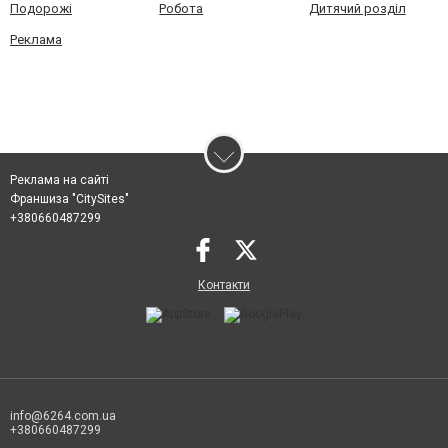
Подорожі
Робота
Дитячий розділ
Реклама
Реклама на сайті
Франшиза "CitySites"
+380660487299
Контакти
info@6264.com.ua
+380660487299