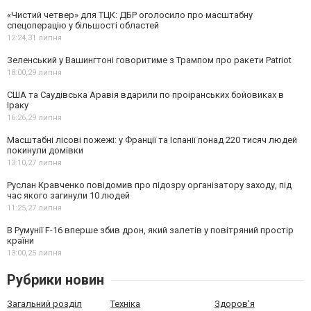
«Чистий четвер» для ТЦК: ДБР оголосило про масштабну
спецоперацію у більшості областей
12:24,
31 липня
Зеленський у Вашингтоні говоритиме з Трампом про ракети Patriot
18:00,
29 липня
США та Саудівська Аравія вдарили по проіранських бойовиках в
Іраку
16:26,
29 липня
Масштабні лісові пожежі: у Франції та Іспанії понад 220 тисяч людей
покинули домівки
13:10,
27 липня
Руслан Кравченко повідомив про підозру організатору заходу, під
час якого загинули 10 людей
11:25,
27 липня
В Румунії F-16 вперше збив дрон, який залетів у повітряний простір
країни
13:00,
25 липня
Рубрики новин
Загальний розділ
Техніка
Здоров'я