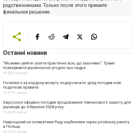
родственниками. Только после этого примите
финальное решение.
Останні новини
"Можемо увійти і взяти практично все, що захочемо": Трамп
похизувався українською угодою про надра
09:25,
2 серпня
Посилки з-за кордону можуть подорожчати: уряд погодив нові
податкові правила
16:57,
31 липня
Євросоюз офіційно погодив продовження тимчасового захисту для
українців до 4 березня 2028 року
16:43,
31 липня
Навроцький не скликатиме Раду нацбезпеки через російську ракету
в Польщі
13:16,
31 липня