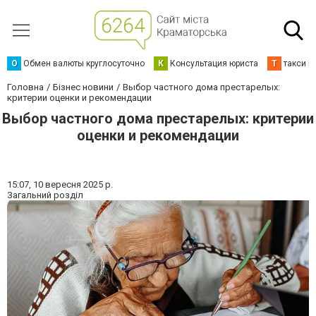
О
Обмен валюты круглосуточно
К
Консультация юриста
Т
такси К
Головна
Бізнес новини
Выбор частного дома престарелых:
критерии оценки и рекомендации
Выбор частного дома престарелых: критерии
оценки и рекомендации
15:07,
10 вересня 2025 р.
Загальний розділ