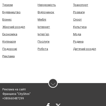
Туризм
Нерухомість
Транспорт
Будівництво
Відпочинок
Розваги
Бізнес
Меблі
Спорт
Жіночий розділ
Інтернет
Культура
Економіка
Інтер'єр
Мода
Кулінарія
Послуги
Родина
Подорожі
Робота
Дитячий розділ
Реклама
Реклама на сайті
Франшиза "CitySites"
+380660487299