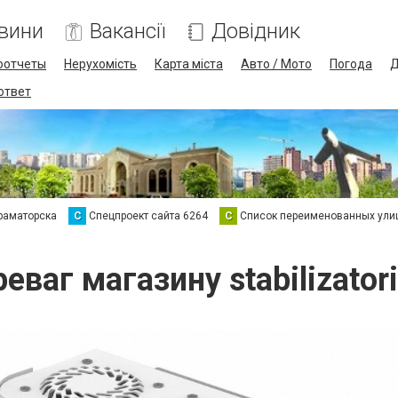
вини
Вакансії
Довідник
оотчеты
Нерухомість
Карта міста
Авто / Мото
Погода
Д
 ответ
раматорска
С
Спецпроект сайта 6264
С
Список переименованных ули
реваг магазину stabilizator