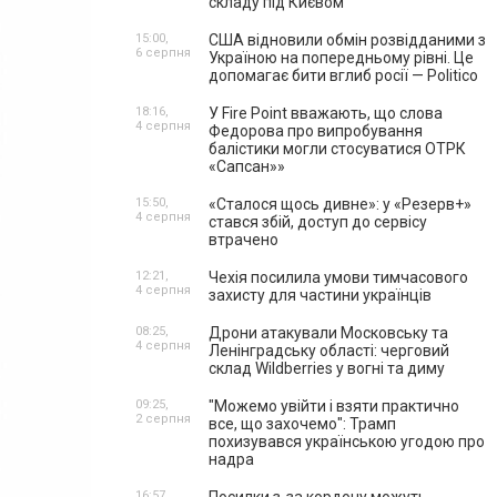
складу під Києвом
15:00,
США відновили обмін розвідданими з
6 серпня
Україною на попередньому рівні. Це
допомагає бити вглиб росії — Politico
18:16,
У Fire Point вважають, що слова
4 серпня
Федорова про випробування
балістики могли стосуватися ОТРК
«Сапсан»»
15:50,
«Сталося щось дивне»: у «Резерв+»
4 серпня
стався збій, доступ до сервісу
втрачено
12:21,
Чехія посилила умови тимчасового
4 серпня
захисту для частини українців
08:25,
Дрони атакували Московську та
4 серпня
Ленінградську області: черговий
склад Wildberries у вогні та диму
09:25,
"Можемо увійти і взяти практично
2 серпня
все, що захочемо": Трамп
похизувався українською угодою про
надра
16:57,