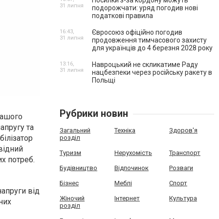
Посилки з-за кордону можуть
31 липня
подорожчати: уряд погодив нові
податкові правила
16:43,
Євросоюз офіційно погодив
31 липня
продовження тимчасового захисту
для українців до 4 березня 2028 року
13:16,
Навроцький не скликатиме Раду
31 липня
нацбезпеки через російську ракету в
Польщі
Рубрики новин
вашого
напругу та
Загальний
Техніка
Здоров'я
білізатор
розділ
відний
Туризм
Нерухомість
Транспорт
их потреб.
Будівництво
Відпочинок
Розваги
Бізнес
Меблі
Спорт
напруги від
Жіночий
Інтернет
Культура
них
розділ