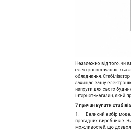
Незалежно від того, чи в
електропостачання є ва
обладнання. Стабілізатор 
захищає вашу електронік
напруги для свого будинк
інтернет-магазин, який п
7 причин купити стабілі
1.
Великий вибір модел
провідних виробників. В
можливостей, що дозволя