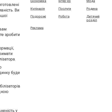
Економіка
Інтер'єр
Мода
иготовлені
Кулінарія
Послуги
Родина
ивність. Ви
ашої
Подорожі
Робота
Дитячий
розділ
Реклама
 вам
те зробити
ормації,
тримати
ізатора.
о
динку
буде
білізаторів
ідною
неність у