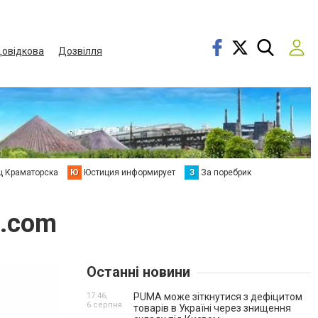
овідкова
Дозвілля
ц Краматорска
Ю
Юстиция информирует
З
За поребрик
i.com
Останні новини
17:46,
PUMA може зіткнутися з дефіцитом
6 серпня
товарів в Україні через знищення