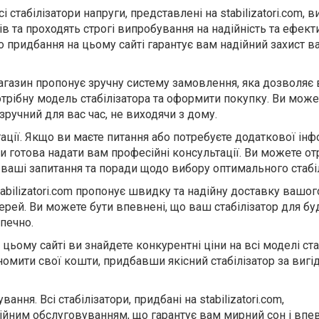
Всі стабілізатори напруги, представлені на
stabilizatori
.
com
, в
ів та проходять строгі випробування на надійність та ефект
о придбання на цьому сайті гарантує вам надійний захист в
агазин пропонує зручну систему замовлення, яка дозволяє
отрібну модель стабілізатора та оформити покупку. Ви може
ручний для вас час, не виходячи з дому.
ації. Якщо ви маєте питання або потребуєте додаткової інф
 готова надати вам професійні консультації. Ви можете о
і ваші запитання та поради щодо вибору оптимального стабіл
abilizatori.com пропонує швидку та надійну доставку вашог
рей. Ви можете бути впевнені, що ваш стабілізатор
для бу
печно.
а
цьому сайті
ви знайдете конкурентні ціни на всі моделі ста
номити свої кошти, придбавши якісний стабілізатор за виг
ання. Всі стабілізатори, придбані на stabilizatori.com,
йним обслуговуванням, що гарантує вам мирний сон і впев