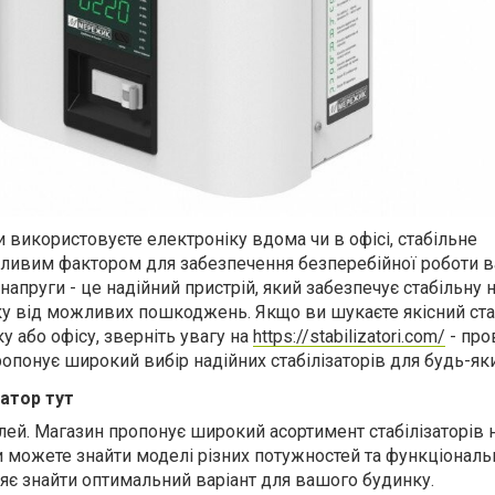
и використовуєте електроніку вдома чи в офісі, стабільне
жливим фактором для забезпечення безперебійної роботи 
напруги - це надійний пристрій, який забезпечує стабільну 
у від можливих пошкоджень. Якщо ви шукаєте якісний ста
у або офісу, зверніть увагу на
https://stabilizatori.com/
- про
ропонує широкий вибір надійних стабілізаторів для будь-як
затор тут
ей. Магазин пропонує широкий асортимент стабілізаторів 
и можете знайти моделі різних потужностей та функціональ
є знайти оптимальний варіант для вашого будинку.