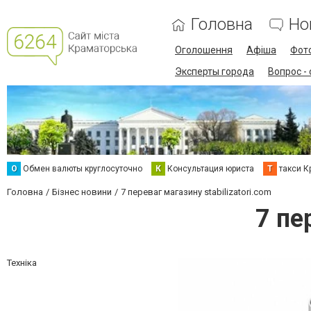
Головна
Но
Оголошення
Афіша
Фот
Эксперты города
Вопрос -
О
Обмен валюты круглосуточно
К
Консультация юриста
Т
такси К
Головна
Бізнес новини
7 переваг магазину stabilizatori.com
7 пе
Техніка