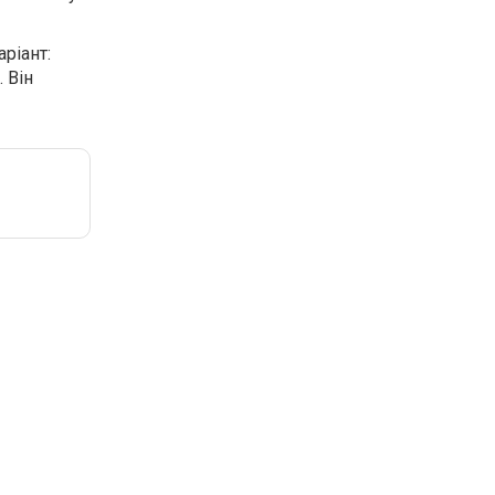
аріант:
. Він