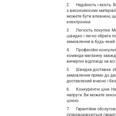
2.
Надійність і якість. 
з високоякісних матеріал
можете бути впевнені, щ
електроніки.
3.
Легкість покупки. М
швидко і легко обра
ти п
замовлення в будь-який з
4.
Професійні консульт
команда
магазину
завжди
вичерпні відповіді на вс
5.
Швидка доставка. st
замовлення прямо до две
доставлений вчасно і без
6.
Конкурентні ціни. Н
напруги. Ви можете зеко
ціною.
7.
Гарантійне обслуговув
супроводжуються гаранті